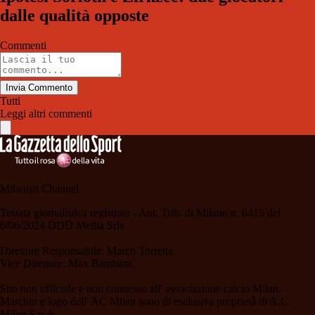
dalle qualità opposte
Commenti
Invia Commento
Tutti
Leggi altri commenti
Milanisti Channel
Testata giornalistica registrata - Aut. Trib. di Milano n. 6415 del
6/06/2024 DDD Media Srls
Direttore Responsabile: Marco Torretta
Vice Direttore: Max Bambara.
Sito non ufficiale e non connesso all' associazione calcio Milan.
Marchio e logo dell' AC Milan sono di esclusiva proprietà di A.C.
Milan S.p.A.