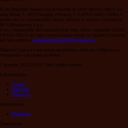
Il sito MilanistiChannel.com di titolarità di DDD MEDIA SRLS via
delle Risaie 3, 20079 Basiglio (Milano), C.F./P.IVA 10837110963, è
partner de La Gazzetta dello Sport e affiliato al network Gazzanet di
RCS Mediagroup S.p.a..
Unico responsabile dei contenuti (testi, foto, video e grafiche) è DDD
MEDIA SRLS; per ogni comunicazione avente ad oggetto i contenuti
del Sito scrivere a
milanistichannel1899@gmail.com
Milanisti Channel è una testata giornalistica dedicata a Milan news,
formazioni e calciomercato Milan
Copyright 2021-2026 © Tutti i diritti riservati.
Calciomercato
Scenari
Ufficialità
Ultima ora
Informazioni
Redazione
Trasparenza