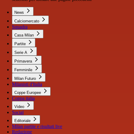
News
Calciomercato
Squadra
Casa Milan
Partite
Serie A
Primavera
Femminile
Milan Futuro
Milanisti d'Italia
Coppe Europee
Coppa italia
Video
Social
Editoriale
Milan partite e risultati live
Redazione