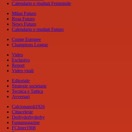
Calendario e risultati Femminile
Milan Futuro
Rosa Futuro
News Futuro
Calendario e risultati Futuro
Coppe Europee
Champions League
Video
Esclusivo
Report
Video virali
Editoriale
Strategie societarie
Tecnica e Tattica
Avversari
Calcionapoli1926
Cittaceleste
Derbyderbyderby
Fantamagazine
FCInter1908