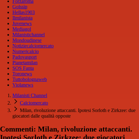
Forzaroma
Golssip
Hellas1903
Ilmilanista
Juvenews
Mediagol
Milanistichannel
Mondoudinese
Notiziecalciomercato
Numericalcio
Padovasport
Pianetamilan
SOS Fanta
Toronews
Tuttobolognaweb
Violanews
Milanisti Channel
Calciomercato
Milan, rivoluzione attaccanti. Ipotesi Sorloth e Zirkzee: due
giocatori dalle qualità opposte
Commenti: Milan, rivoluzione attaccanti.
Ipotesi Sorloth e Zirkzee: due giocatori