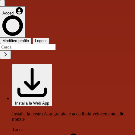
Accedi
Modifica profilo
Logout
Installa la Web App
Installa la nostra App gratuita e accedi più velocemente alle
notizie
Tocca