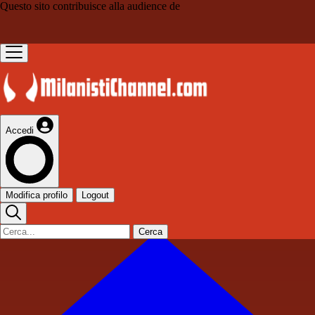
Questo sito contribuisce alla audience de
Accedi
Modifica profilo
Logout
Cerca