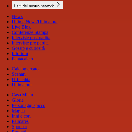
I siti del nostro network
News
Ultime News/Ultima ora
Live Blog
Conferenze Stampa
Interviste post partita
Interviste pre partita
Gossip e curiosità
Infortuni
Fantacalcio
Calciomercato
Scenari
Ufficialità
Ultima ora
Casa Milan
Glorie
Personaggi spicco
Maglia
Inni e cori
Palmares
Sponsor
Progetti