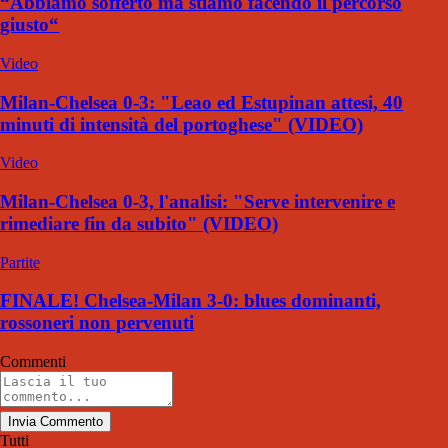
“Abbiamo sofferto ma stiamo facendo il percorso
giusto“
Video
Milan-Chelsea 0-3: "Leao ed Estupinan attesi, 40
minuti di intensità del portoghese" (VIDEO)
Video
Milan-Chelsea 0-3, l'analisi: "Serve intervenire e
rimediare fin da subito" (VIDEO)
Partite
FINALE! Chelsea-Milan 3-0: blues dominanti,
rossoneri non pervenuti
Commenti
Invia Commento
Tutti