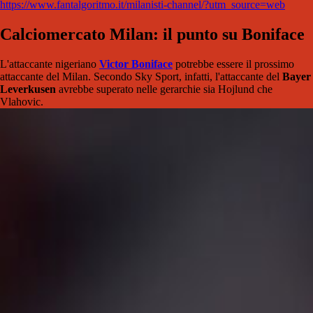
https://www.fantalgoritmo.it/milanisti-channel/?utm_source=web
Calciomercato Milan: il punto su Boniface
L'attaccante nigeriano
Victor Boniface
potrebbe essere il prossimo
attaccante del Milan. Secondo Sky Sport, infatti, l'attaccante del
Bayer
Leverkusen
avrebbe superato nelle gerarchie sia Hojlund che
Vlahovic.