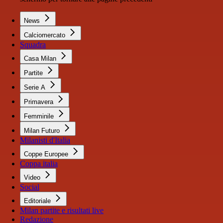
News
Calciomercato
Squadra
Casa Milan
Partite
Serie A
Primavera
Femminile
Milan Futuro
Milanisti d'Italia
Coppe Europee
Coppa italia
Video
Social
Editoriale
Milan partite e risultati live
Redazione