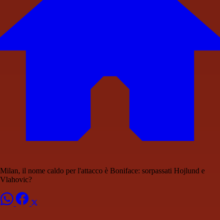
Milan, il nome caldo per l'attacco è Boniface: sorpassati Hojlund e
Vlahovic?