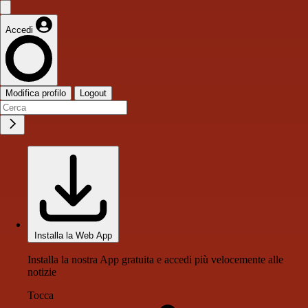
Accedi
Modifica profilo
Logout
Installa la Web App
Installa la nostra App gratuita e accedi più velocemente alle
notizie
Tocca