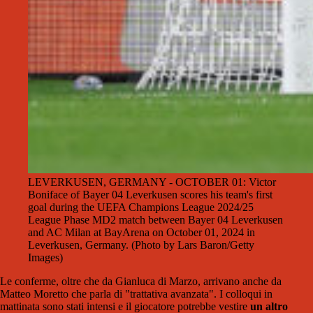
LEVERKUSEN, GERMANY - OCTOBER 01: Victor
Boniface of Bayer 04 Leverkusen scores his team's first
goal during the UEFA Champions League 2024/25
League Phase MD2 match between Bayer 04 Leverkusen
and AC Milan at BayArena on October 01, 2024 in
Leverkusen, Germany. (Photo by Lars Baron/Getty
Images)
Le conferme, oltre che da Gianluca di Marzo, arrivano anche da
Matteo Moretto che parla di "trattativa avanzata". I colloqui in
mattinata sono stati intensi e il giocatore potrebbe vestire
un altro