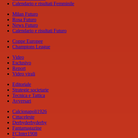
Calendario e risultati Femminile
Milan Futuro
Rosa Futuro
News Futuro
Calendario e risultati Futuro
Coppe Europee
Champions League
Video
Esclusivo
Report
Video virali
Editoriale
Strategie societarie
Tecnica e Tattica
Avversari
Calcionapoli1926
Cittaceleste
Derbyderbyderby
Fantamagazine
FCInter1908