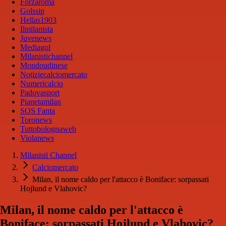
Forzaroma
Golssip
Hellas1903
Ilmilanista
Juvenews
Mediagol
Milanistichannel
Mondoudinese
Notiziecalciomercato
Numericalcio
Padovasport
Pianetamilan
SOS Fanta
Toronews
Tuttobolognaweb
Violanews
Milanisti Channel
Calciomercato
Milan, il nome caldo per l'attacco è Boniface: sorpassati
Hojlund e Vlahovic?
Milan, il nome caldo per l'attacco è
Boniface: sorpassati Hojlund e Vlahovic?