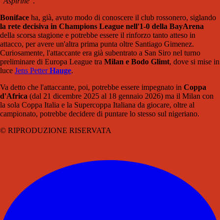
"Aspirine"
.
Boniface
ha, già, avuto modo di conoscere il club rossonero, siglando
la rete decisiva in Champions League nell'1-0 della BayArena
della scorsa stagione e potrebbe essere il rinforzo tanto atteso in
attacco, per avere un'altra prima punta oltre Santiago Gimenez.
Curiosamente, l'attaccante era già subentrato a San Siro nel turno
preliminare di Europa League tra
Milan e Bodo Glimt
, dove si mise in
luce
Jens Petter
Hauge
.
Va detto che l'attaccante, poi, potrebbe essere impegnato in
Coppa
d'Africa
(dal 21 dicembre 2025 al 18 gennaio 2026) ma il Milan con
la sola Coppa Italia e la Supercoppa Italiana da giocare, oltre al
campionato, potrebbe decidere di puntare lo stesso sul nigeriano.
© RIPRODUZIONE RISERVATA