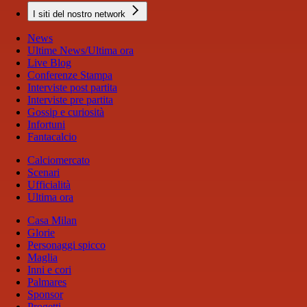
I siti del nostro network
News
Ultime News/Ultima ora
Live Blog
Conferenze Stampa
Interviste post partita
Interviste pre partita
Gossip e curiosità
Infortuni
Fantacalcio
Calciomercato
Scenari
Ufficialità
Ultima ora
Casa Milan
Glorie
Personaggi spicco
Maglia
Inni e cori
Palmares
Sponsor
Progetti