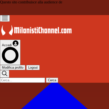
Questo sito contribuisce alla audience de
Accedi
Modifica profilo
Logout
Cerca