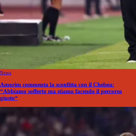
News
Amorim commenta la sconfitta con il Chelsea:
“Abbiamo sofferto ma stiamo facendo il percorso
giusto“