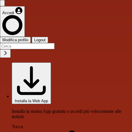
Accedi
Modifica profilo
Logout
Installa la Web App
Installa la nostra App gratuita e accedi più velocemente alle
notizie
Tocca