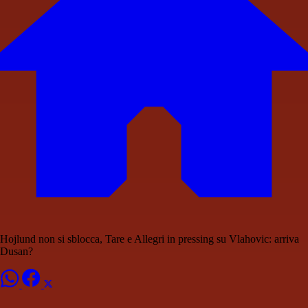
Hojlund non si sblocca, Tare e Allegri in pressing su Vlahovic: arriva
Dusan?