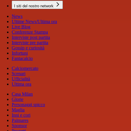
I siti del nostro network
News
Ultime News/Ultima ora
Live Blog
Conferenze Stampa
Interviste post partita
Interviste pre partita
Gossip e curiosità
Infortuni
Fantacalcio
Calciomercato
Scenari
Ufficialità
Ultima ora
Casa Milan
Glorie
Personaggi spicco
Maglia
Inni e cori
Palmares
Sponsor
Progetti