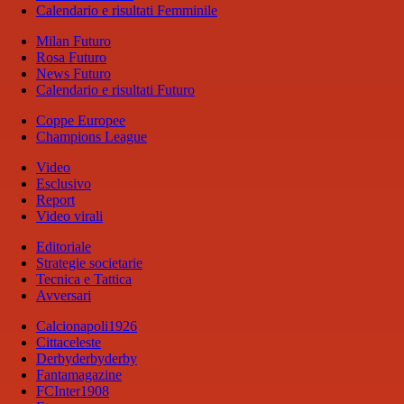
Calendario e risultati Femminile
Milan Futuro
Rosa Futuro
News Futuro
Calendario e risultati Futuro
Coppe Europee
Champions League
Video
Esclusivo
Report
Video virali
Editoriale
Strategie societarie
Tecnica e Tattica
Avversari
Calcionapoli1926
Cittaceleste
Derbyderbyderby
Fantamagazine
FCInter1908