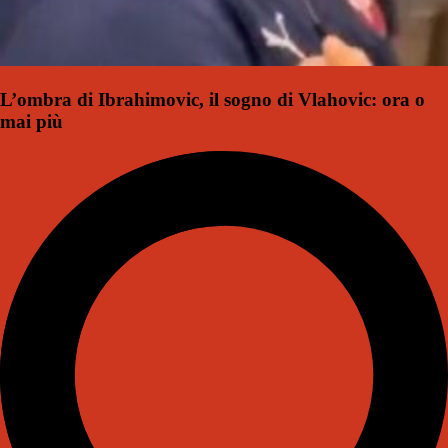
L’ombra di Ibrahimovic, il sogno di Vlahovic: ora o
mai più