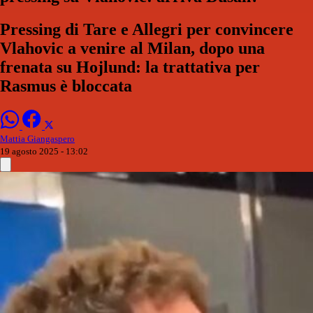
Pressing di Tare e Allegri per convincere
Vlahovic a venire al Milan, dopo una
frenata su Hojlund: la trattativa per
Rasmus è bloccata
Mattia Giangaspero
19 agosto 2025 - 13:02