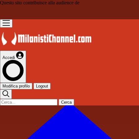
Questo sito contribuisce alla audience de
Accedi
Modifica profilo
Logout
Cerca