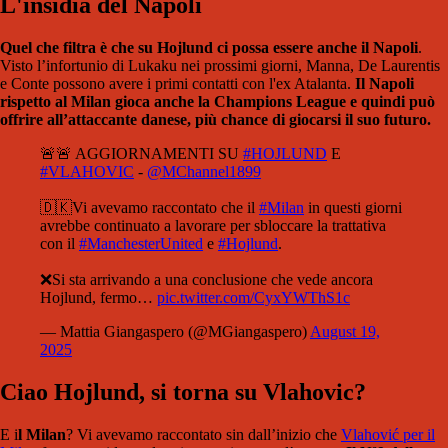
L'insidia del Napoli
Quel che filtra è che su Hojlund ci possa essere anche il Napoli
.
Visto l’infortunio di Lukaku nei prossimi giorni, Manna, De Laurentis
e Conte possono avere i primi contatti con l'ex Atalanta.
Il Napoli
rispetto al Milan gioca anche la Champions League e quindi può
offrire all’attaccante danese, più chance di giocarsi il suo futuro.
🚨🚨 AGGIORNAMENTI SU
#HOJLUND
E
#VLAHOVIC
-
@MChannel1899
🇩🇰Vi avevamo raccontato che il
#Milan
in questi giorni
avrebbe continuato a lavorare per sbloccare la trattativa
con il
#ManchesterUnited
e
#Hojlund
.
❌Si sta arrivando a una conclusione che vede ancora
Hojlund, fermo…
pic.twitter.com/CyxYWThS1c
— Mattia Giangaspero (@MGiangaspero)
August 19,
2025
Ciao Hojlund, si torna su Vlahovic?
E i
l Milan
?
Vi avevamo raccontato sin dall’inizio che
Vlahović per il