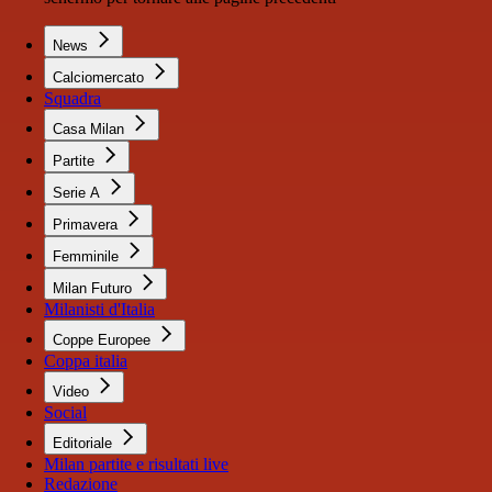
News
Calciomercato
Squadra
Casa Milan
Partite
Serie A
Primavera
Femminile
Milan Futuro
Milanisti d'Italia
Coppe Europee
Coppa italia
Video
Social
Editoriale
Milan partite e risultati live
Redazione