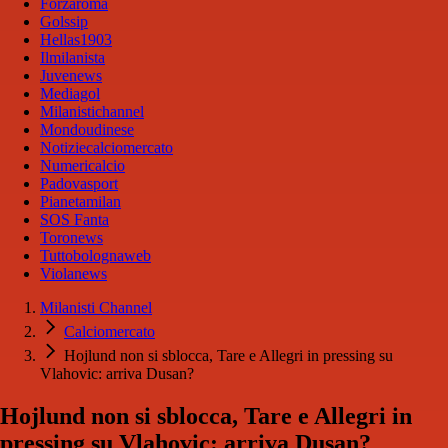
Forzaroma
Golssip
Hellas1903
Ilmilanista
Juvenews
Mediagol
Milanistichannel
Mondoudinese
Notiziecalciomercato
Numericalcio
Padovasport
Pianetamilan
SOS Fanta
Toronews
Tuttobolognaweb
Violanews
Milanisti Channel
Calciomercato
Hojlund non si sblocca, Tare e Allegri in pressing su
Vlahovic: arriva Dusan?
Hojlund non si sblocca, Tare e Allegri in
pressing su Vlahovic: arriva Dusan?