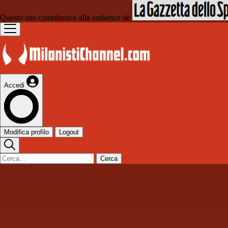
Questo sito contribuisce alla audience de
Accedi
Modifica profilo
Logout
Cerca