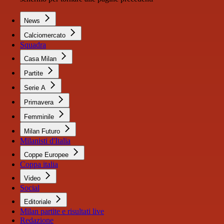
News
Calciomercato
Squadra
Casa Milan
Partite
Serie A
Primavera
Femminile
Milan Futuro
Milanisti d'Italia
Coppe Europee
Coppa italia
Video
Social
Editoriale
Milan partite e risultati live
Redazione