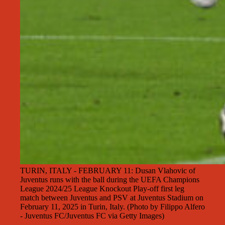
TURIN, ITALY - FEBRUARY 11: Dusan Vlahovic of
Juventus runs with the ball during the UEFA Champions
League 2024/25 League Knockout Play-off first leg
match between Juventus and PSV at Juventus Stadium on
February 11, 2025 in Turin, Italy. (Photo by Filippo Alfero
- Juventus FC/Juventus FC via Getty Images)