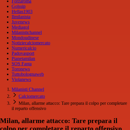
Forzaroma
Golssip
Hellas1903
Ilmilanista
Juvenews
Mediagol
Milanistichannel
Mondoudinese
Notiziecalciomercato
Numericalcio
Padovasport
Pianetamilan
SOS Fanta
Toronews
Tuttobolognaweb
Violanews
Milanisti Channel
Calciomercato
Milan, allarme attacco: Tare prepara il colpo per completare
il reparto offensivo
Milan, allarme attacco: Tare prepara il
colpo per completare il reparto offensivo