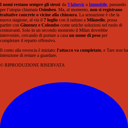
I nomi restano sempre gli stessi
: da
Vlahovic
a
Immobile
, passando
per l’utopia chiamata
Osimhen
. Ma, al momento,
non si registrano
trattative concrete o vicine alla chiusura
. La sensazione è che la
nuova stagione, al via il
7 luglio
con il raduno a
Milanello
, possa
partire con
Gimenez e Colombo
come uniche soluzioni nel ruolo di
centravanti. Solo in un secondo momento il Milan dovrebbe
intervenire, cercando di portare a casa
un nome di peso
per
completare il reparto offensivo.
Il conto alla rovescia è iniziato:
l’attacco va completato
, e Tare non ha
intenzione di restare a guardare.
© RIPRODUZIONE RISERVATA