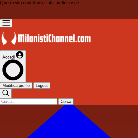
Questo sito contribuisce alla audience de
Accedi
Modifica profilo
Logout
Cerca