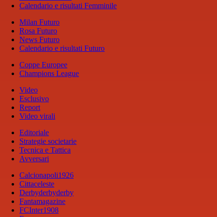
Calendario e risultati Femminile
Milan Futuro
Rosa Futuro
News Futuro
Calendario e risultati Futuro
Coppe Europee
Champions League
Video
Esclusivo
Report
Video virali
Editoriale
Strategie societarie
Tecnica e Tattica
Avversari
Calcionapoli1926
Cittaceleste
Derbyderbyderby
Fantamagazine
FCInter1908