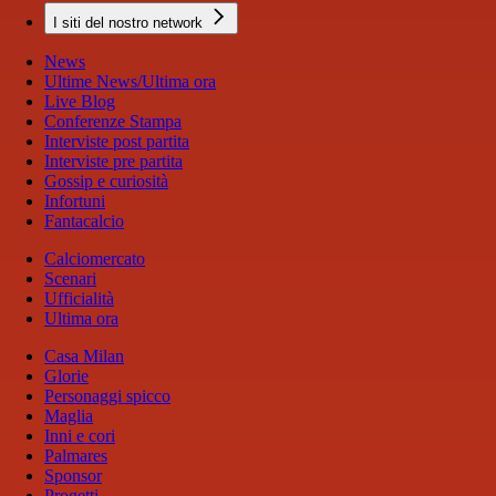
I siti del nostro network
News
Ultime News/Ultima ora
Live Blog
Conferenze Stampa
Interviste post partita
Interviste pre partita
Gossip e curiosità
Infortuni
Fantacalcio
Calciomercato
Scenari
Ufficialità
Ultima ora
Casa Milan
Glorie
Personaggi spicco
Maglia
Inni e cori
Palmares
Sponsor
Progetti