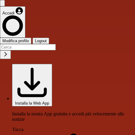
Accedi
Modifica profilo
Logout
Installa la Web App
Installa la nostra App gratuita e accedi più velocemente alle
notizie
Tocca