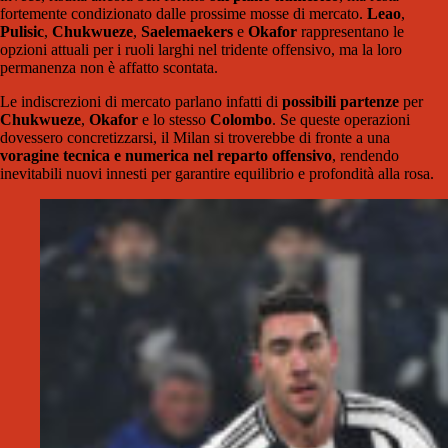
fortemente condizionato dalle prossime mosse di mercato.
Leao
,
Pulisic
,
Chukwueze
,
Saelemaekers
e
Okafor
rappresentano le
opzioni attuali per i ruoli larghi nel tridente offensivo, ma la loro
permanenza non è affatto scontata.
Le indiscrezioni di mercato parlano infatti di
possibili partenze
per
Chukwueze
,
Okafor
e lo stesso
Colombo
. Se queste operazioni
dovessero concretizzarsi, il Milan si troverebbe di fronte a una
voragine tecnica e numerica nel reparto offensivo
, rendendo
inevitabili nuovi innesti per garantire equilibrio e profondità alla rosa.