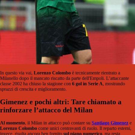
In questo via vai,
Lorenzo Colombo
è tecnicamente rientrato a
Milanello dopo il mancato riscatto da parte dell'Empoli. L’attaccante
classe 2002 ha chiuso la stagione con
6 gol in Serie A
, mostrando
sprazzi di crescita e miglioramento.
Gimenez e pochi altri: Tare chiamato a
rinforzare l’attacco del Milan
Al momento
, il Milan in attacco può contare su
Santiago Gimenez
e
Lorenzo Colombo
come unici centravanti di ruolo. Il reparto esterni,
invece, risulta ancora ben fornito
sul piano numerico
, ma resta