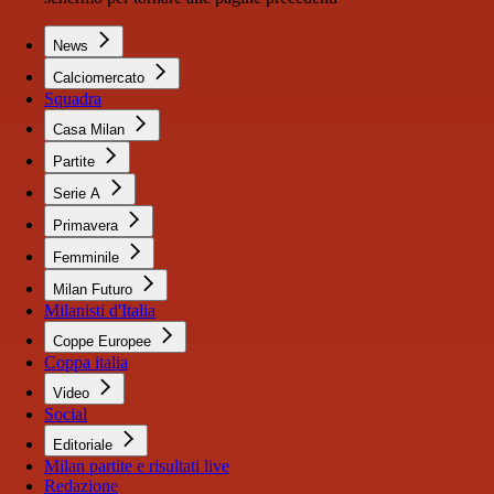
News
Calciomercato
Squadra
Casa Milan
Partite
Serie A
Primavera
Femminile
Milan Futuro
Milanisti d'Italia
Coppe Europee
Coppa italia
Video
Social
Editoriale
Milan partite e risultati live
Redazione