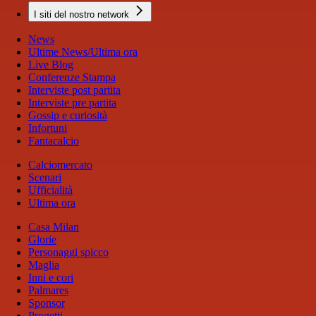
I siti del nostro network
News
Ultime News/Ultima ora
Live Blog
Conferenze Stampa
Interviste post partita
Interviste pre partita
Gossip e curiosità
Infortuni
Fantacalcio
Calciomercato
Scenari
Ufficialità
Ultima ora
Casa Milan
Glorie
Personaggi spicco
Maglia
Inni e cori
Palmares
Sponsor
Progetti