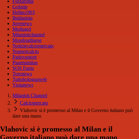
Forzaroma
Golssip
Hellas1903
Ilmilanista
Juvenews
Mediagol
Milanistichannel
Mondoudinese
Notiziecalciomercato
Numericalcio
Padovasport
Pianetamilan
SOS Fanta
Toronews
Tuttobolognaweb
Violanews
Milanisti Channel
Calciomercato
Vlahovic si è promesso al Milan e il Governo italiano può
dare una mano
Vlahovic si è promesso al Milan e il
Governo italiano può dare una mano