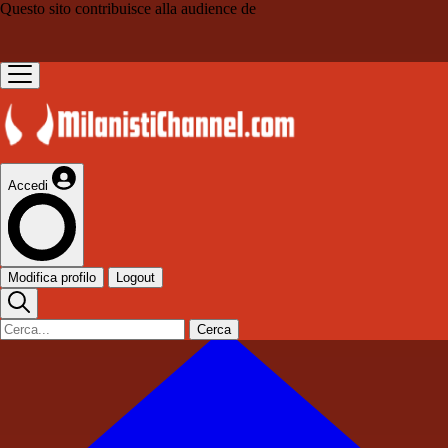
Questo sito contribuisce alla audience de
Accedi
Modifica profilo
Logout
Cerca