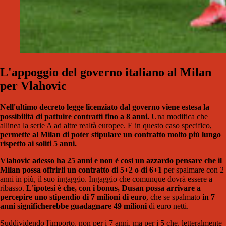
L'appoggio del governo italiano al Milan
per Vlahovic
Nell'ultimo decreto legge licenziato dal governo viene estesa la
possibilità di pattuire contratti fino a 8 anni.
Una modifica che
allinea la serie A ad altre realtà europee. E in questo caso specifico,
permette al Milan di poter stipulare un contratto molto più lungo
rispetto ai soliti 5 anni.
Vlahovic adesso ha 25 anni e non è così un azzardo pensare che il
Milan possa offrirli un contratto di 5+2 o di 6+1
per spalmare con 2
anni in più, il suo ingaggio. Ingaggio che comunque dovrà essere a
ribasso.
L'ipotesi è che, con i bonus, Dusan possa arrivare a
percepire uno stipendio di 7 milioni di euro
, che se spalmato
in 7
anni significherebbe guadagnare 49 milioni
di euro netti.
Suddividendo l'importo, non per i 7 anni, ma per i 5 che, letteralmente