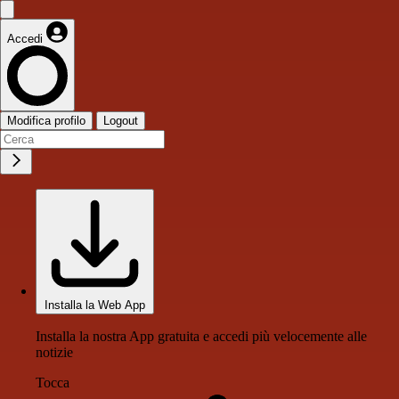
Accedi
Modifica profilo
Logout
Installa la Web App
Installa la nostra App gratuita e accedi più velocemente alle
notizie
Tocca