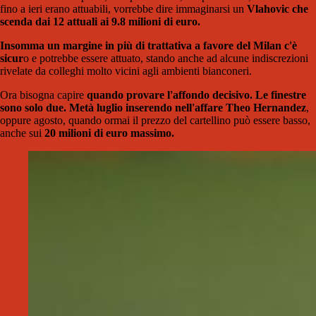
fino a ieri erano attuabili, vorrebbe dire immaginarsi un
Vlahovic che
scenda dai 12 attuali ai 9.8 milioni di euro.
Insomma un margine in più di trattativa a favore del Milan c'è
sicur
o e potrebbe essere attuato, stando anche ad alcune indiscrezioni
rivelate da colleghi molto vicini agli ambienti bianconeri.
Ora bisogna capire
quando provare l'affondo decisivo. Le finestre
sono solo due. Metà luglio inserendo nell'affare Theo Hernandez
,
oppure agosto, quando ormai il prezzo del cartellino può essere basso,
anche sui
20 milioni di euro massimo.