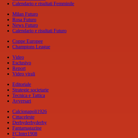
Calendario e risultati Femminile
Milan Futuro
Rosa Futuro
News Futuro
Calendario e risultati Futuro
Coppe Europee
Champions League
Video
Esclusivo
Report
Video virali
Editoriale
Strategie societarie
Tecnica e Tattica
Avversari
Calcionapoli1926
Cittaceleste
Derbyderbyderby
Fantamagazine
FCInter1908