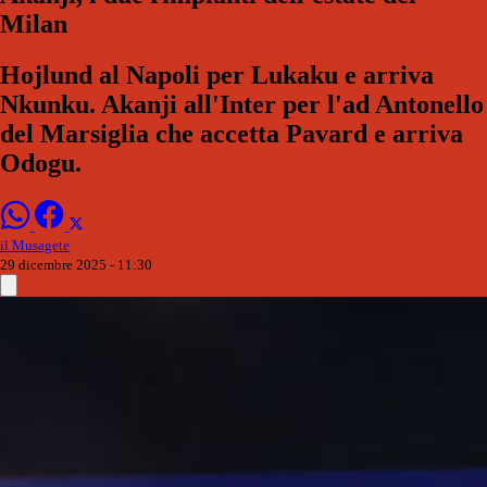
Milan
Hojlund al Napoli per Lukaku e arriva
Nkunku. Akanji all'Inter per l'ad Antonello
del Marsiglia che accetta Pavard e arriva
Odogu.
il Musagete
29 dicembre 2025 - 11:30