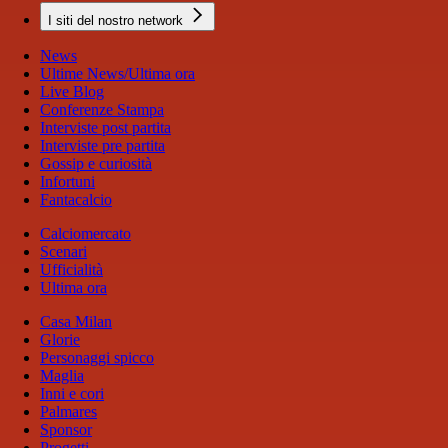
I siti del nostro network
News
Ultime News/Ultima ora
Live Blog
Conferenze Stampa
Interviste post partita
Interviste pre partita
Gossip e curiosità
Infortuni
Fantacalcio
Calciomercato
Scenari
Ufficialità
Ultima ora
Casa Milan
Glorie
Personaggi spicco
Maglia
Inni e cori
Palmares
Sponsor
Progetti