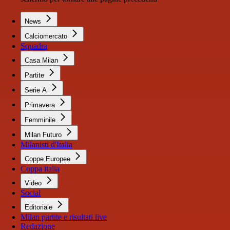
News
Calciomercato
Squadra
Casa Milan
Partite
Serie A
Primavera
Femminile
Milan Futuro
Milanisti d'Italia
Coppe Europee
Coppa italia
Video
Social
Editoriale
Milan partite e risultati live
Redazione