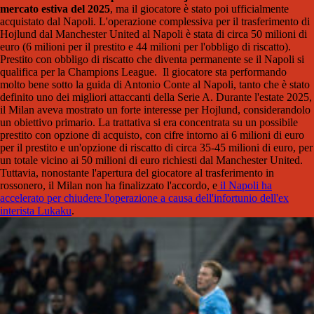
mercato estiva del 2025
, ma il giocatore è stato poi ufficialmente
acquistato dal Napoli. L'operazione complessiva per il trasferimento di
Hojlund dal Manchester United al Napoli è stata di circa 50 milioni di
euro (6 milioni per il prestito e 44 milioni per l'obbligo di riscatto).
Prestito con obbligo di riscatto che diventa permanente se il Napoli si
qualifica per la Champions League. Il giocatore sta performando
molto bene sotto la guida di Antonio Conte al Napoli, tanto che è stato
definito uno dei migliori attaccanti della Serie A. Durante l'estate 2025,
il Milan aveva mostrato un forte interesse per Hojlund, considerandolo
un obiettivo primario. La trattativa si era concentrata su un possibile
prestito con opzione di acquisto, con cifre intorno ai 6 milioni di euro
per il prestito e un'opzione di riscatto di circa 35-45 milioni di euro, per
un totale vicino ai 50 milioni di euro richiesti dal Manchester United.
Tuttavia, nonostante l'apertura del giocatore al trasferimento in
rossonero, il Milan non ha finalizzato l'accordo, e
il Napoli ha
accelerato per chiudere l'operazione a causa dell'infortunio dell'ex
interista Lukaku
.