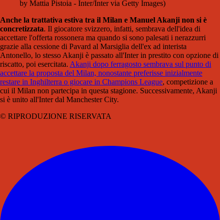
by Mattia Pistoia - Inter/Inter via Getty Images)
Anche la trattativa estiva tra il Milan e Manuel Akanji non si è
concretizzata
. Il giocatore svizzero, infatti, sembrava dell'idea di
accettare l'offerta rossonera ma quando si sono palesati i nerazzurri
grazie alla cessione di Pavard al Marsiglia dell'ex ad interista
Antonello, lo stesso Akanji è passato all'Inter in prestito con opzione di
riscatto, poi esercitata.
Akanji dopo ferragosto sembrava sul punto di
accettare la proposta del Milan, nonostante preferisse inizialmente
restare in Inghilterra o giocare in Champions League
, competizione a
cui il Milan non partecipa in questa stagione. Successivamente, Akanji
si è unito all'Inter dal Manchester City.
© RIPRODUZIONE RISERVATA