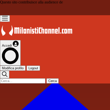
Questo sito contribuisce alla audience de
Accedi
Modifica profilo
Logout
Cerca