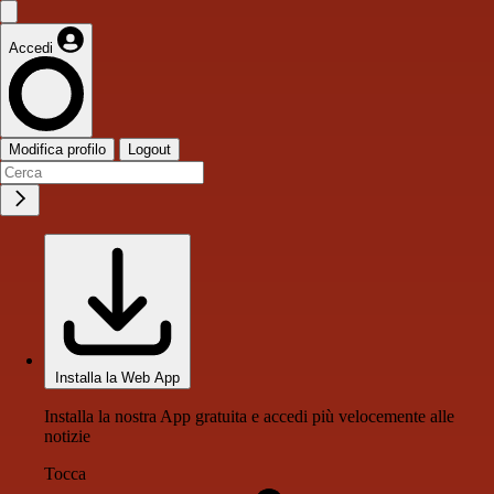
Accedi
Modifica profilo
Logout
Installa la Web App
Installa la nostra App gratuita e accedi più velocemente alle
notizie
Tocca