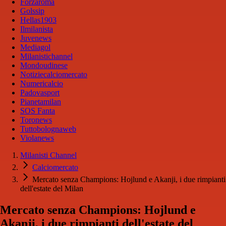
Forzaroma
Golssip
Hellas1903
Ilmilanista
Juvenews
Mediagol
Milanistichannel
Mondoudinese
Notiziecalciomercato
Numericalcio
Padovasport
Pianetamilan
SOS Fanta
Toronews
Tuttobolognaweb
Violanews
Milanisti Channel
Calciomercato
Mercato senza Champions: Hojlund e Akanji, i due rimpianti
dell'estate del Milan
Mercato senza Champions: Hojlund e
Akanji, i due rimpianti dell'estate del