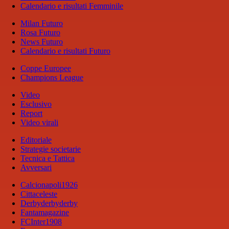
Calendario e risultati Femminile
Milan Futuro
Rosa Futuro
News Futuro
Calendario e risultati Futuro
Coppe Europee
Champions League
Video
Esclusivo
Report
Video virali
Editoriale
Strategie societarie
Tecnica e Tattica
Avversari
Calcionapoli1926
Cittaceleste
Derbyderbyderby
Fantamagazine
FCInter1908