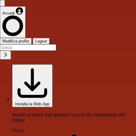
Accedi
Modifica profilo
Logout
Installa la Web App
Installa la nostra App gratuita e accedi più velocemente alle
notizie
Tocca