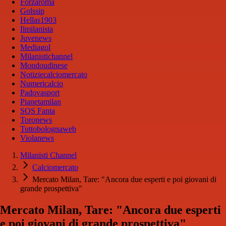
Forzaroma
Golssip
Hellas1903
Ilmilanista
Juvenews
Mediagol
Milanistichannel
Mondoudinese
Notiziecalciomercato
Numericalcio
Padovasport
Pianetamilan
SOS Fanta
Toronews
Tuttobolognaweb
Violanews
Milanisti Channel
Calciomercato
Mercato Milan, Tare: "Ancora due esperti e poi giovani di
grande prospettiva"
Mercato Milan, Tare: "Ancora due esperti
e poi giovani di grande prospettiva"