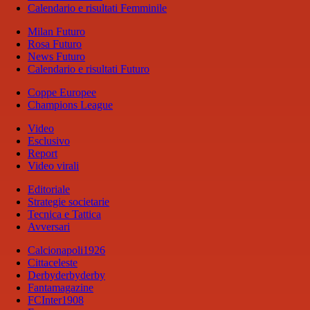
Calendario e risultati Femminile
Milan Futuro
Rosa Futuro
News Futuro
Calendario e risultati Futuro
Coppe Europee
Champions League
Video
Esclusivo
Report
Video virali
Editoriale
Strategie societarie
Tecnica e Tattica
Avversari
Calcionapoli1926
Cittaceleste
Derbyderbyderby
Fantamagazine
FCInter1908