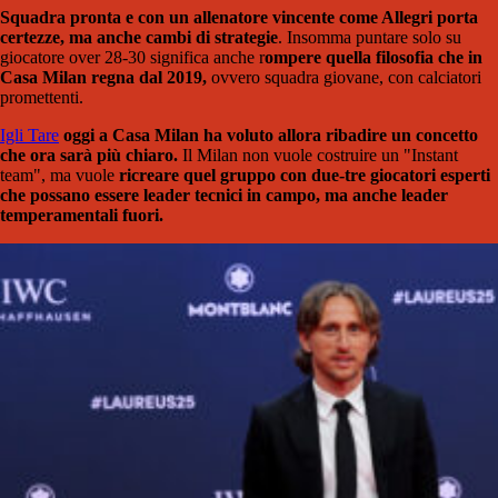
Squadra pronta e con un allenatore vincente come Allegri porta
certezze, ma anche cambi di strategie
. Insomma puntare solo su
giocatore over 28-30 significa anche r
ompere quella filosofia che in
Casa Milan regna dal 2019,
ovvero squadra giovane, con calciatori
promettenti.
Igli Tare
oggi a Casa Milan ha voluto allora ribadire un concetto
che ora sarà più chiaro.
Il Milan non vuole costruire un "Instant
team", ma vuole
ricreare quel gruppo con due-tre giocatori esperti
che possano essere leader tecnici in campo, ma anche leader
temperamentali fuori.