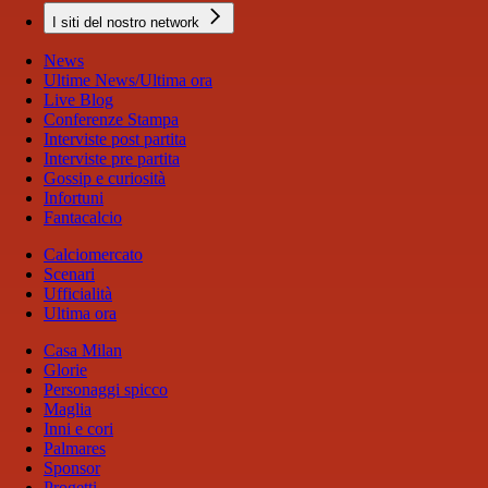
I siti del nostro network
News
Ultime News/Ultima ora
Live Blog
Conferenze Stampa
Interviste post partita
Interviste pre partita
Gossip e curiosità
Infortuni
Fantacalcio
Calciomercato
Scenari
Ufficialità
Ultima ora
Casa Milan
Glorie
Personaggi spicco
Maglia
Inni e cori
Palmares
Sponsor
Progetti