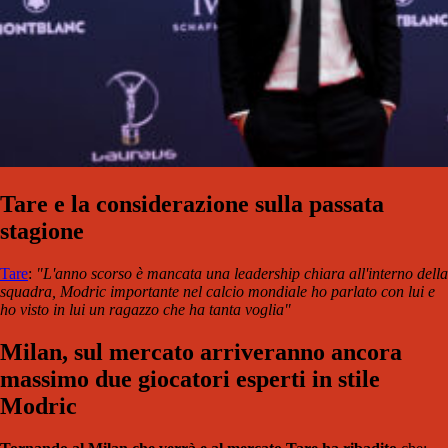
Tare e la considerazione sulla passata
stagione
Tare
:
"L'anno scorso è mancata una leadership chiara all'interno della
squadra, Modric importante nel calcio mondiale ho parlato con lui e
ho visto in lui un ragazzo che ha tanta voglia"
Milan, sul mercato arriveranno ancora
massimo due giocatori esperti in stile
Modric