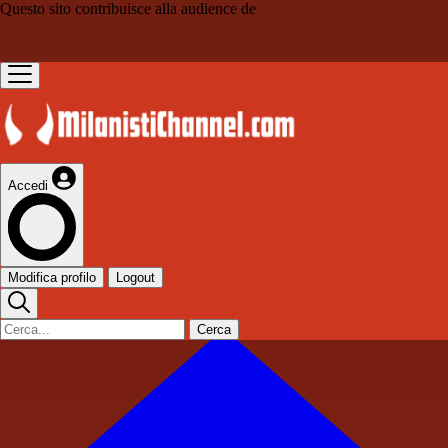
Questo sito contribuisce alla audience de
Accedi
Modifica profilo
Logout
Cerca