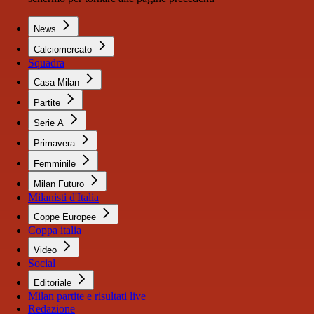
News
Calciomercato
Squadra
Casa Milan
Partite
Serie A
Primavera
Femminile
Milan Futuro
Milanisti d'Italia
Coppe Europee
Coppa italia
Video
Social
Editoriale
Milan partite e risultati live
Redazione