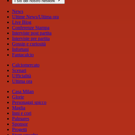
I siti del nostro network
News
Ultime News/Ultima ora
Live Blog
Conferenze Stampa
Interviste post partita
Interviste pre partita
Gossip e curiosità
Infortuni
Fantacalcio
Calciomercato
Scenari
Ufficialità
Ultima ora
Casa Milan
Glorie
Personaggi spicco
Maglia
Inni e cori
Palmares
Sponsor
Progetti
Store squadra