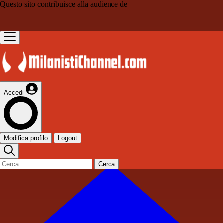
Questo sito contribuisce alla audience de
Accedi
Modifica profilo
Logout
Cerca