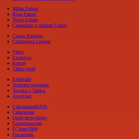
Milan Futuro
Rosa Futuro
News Futuro
Calendario e risultati Futuro
Coppe Europee
Champions League
Video
Esclusivo
Report
Video virali
Editoriale
Strategie societarie
Tecnica e Tattica
Avversari
Calcionapoli1926
Cittaceleste
Derbyderbyderby
Fantamagazine
FCInter1908
Forzaroma