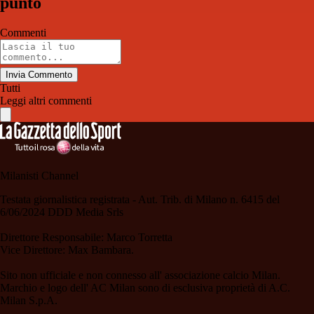
punto
Commenti
Invia Commento
Tutti
Leggi altri commenti
Milanisti Channel
Testata giornalistica registrata - Aut. Trib. di Milano n. 6415 del
6/06/2024 DDD Media Srls
Direttore Responsabile: Marco Torretta
Vice Direttore: Max Bambara.
Sito non ufficiale e non connesso all' associazione calcio Milan.
Marchio e logo dell' AC Milan sono di esclusiva proprietà di A.C.
Milan S.p.A.