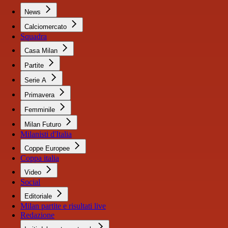
News
Calciomercato
Squadra
Casa Milan
Partite
Serie A
Primavera
Femminile
Milan Futuro
Milanisti d'Italia
Coppe Europee
Coppa italia
Video
Social
Editoriale
Milan partite e risultati live
Redazione