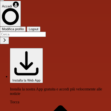
Accedi
Modifica profilo
Logout
Installa la Web App
Installa la nostra App gratuita e accedi più velocemente alle
notizie
Tocca