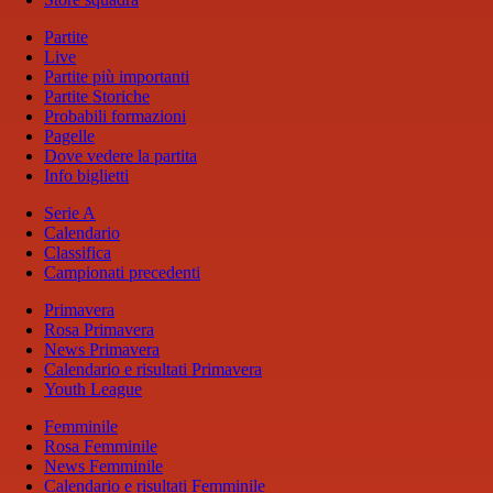
Partite
Live
Partite più importanti
Partite Storiche
Probabili formazioni
Pagelle
Dove vedere la partita
Info biglietti
Serie A
Calendario
Classifica
Campionati precedenti
Primavera
Rosa Primavera
News Primavera
Calendario e risultati Primavera
Youth League
Femminile
Rosa Femminile
News Femminile
Calendario e risultati Femminile