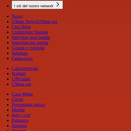
I siti del nostro network
News
Ultime News/Ultima ora
Live Blog
Conferenze Stampa
Interviste post partita
Interviste pre partita
Gossip e curiosità
Infortuni
Fantacalcio
Calciomercato
Scenari
Ufficialità
Ultima ora
Casa Milan
Glorie
Personaggi spicco
Maglia
Inni e cori
Palmares
Sponsor
Progetti