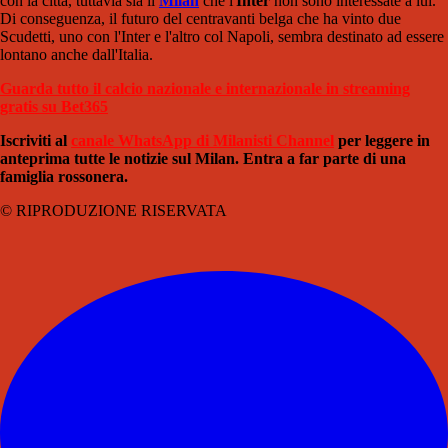
con la città, tuttavia sia il
Milan
che l'
Inter
non sono interessate a lui.
Di conseguenza, il futuro del centravanti belga che ha vinto due
Scudetti, uno con l'Inter e l'altro col Napoli, sembra destinato ad essere
lontano anche dall'Italia.
Guarda tutto il calcio nazionale e internazionale in streaming
gratis su Bet365
Iscriviti al
canale WhatsApp di Milanisti Channel
per leggere in
anteprima tutte le notizie sul Milan. Entra a far parte di una
famiglia rossonera.
© RIPRODUZIONE RISERVATA