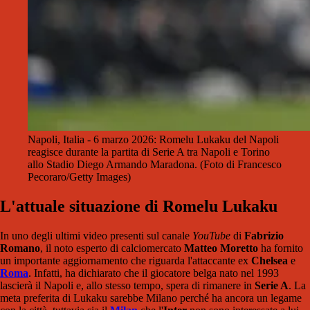
Napoli, Italia - 6 marzo 2026: Romelu Lukaku del Napoli
reagisce durante la partita di Serie A tra Napoli e Torino
allo Stadio Diego Armando Maradona. (Foto di Francesco
Pecoraro/Getty Images)
L'attuale situazione di Romelu Lukaku
In uno degli ultimi video presenti sul canale
YouTube
di
Fabrizio
Romano
, il noto esperto di calciomercato
Matteo Moretto
ha fornito
un importante aggiornamento che riguarda l'attaccante ex
Chelsea
e
Roma
. Infatti, ha dichiarato che il giocatore belga nato nel 1993
lascierà il Napoli e, allo stesso tempo, spera di rimanere in
Serie A
. La
meta preferita di Lukaku sarebbe Milano perché ha ancora un legame