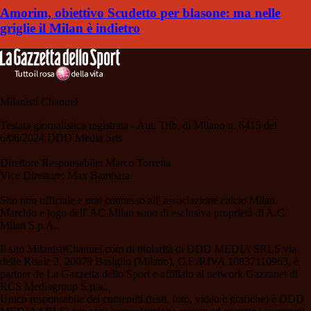
Amorim, obiettivo Scudetto per blasone: ma nelle
griglie il Milan è indietro
Milanisti Channel
Testata giornalistica registrata - Aut. Trib. di Milano n. 6415 del
6/06/2024 DDD Media Srls
Direttore Responsabile: Marco Torretta
Vice Direttore: Max Bambara.
Sito non ufficiale e non connesso all' associazione calcio Milan.
Marchio e logo dell' AC Milan sono di esclusiva proprietà di A.C.
Milan S.p.A.
Il sito MilanistiChannel.com di titolarità di DDD MEDIA SRLS via
delle Risaie 3, 20079 Basiglio (Milano), C.F./P.IVA 10837110963, è
partner de La Gazzetta dello Sport e affiliato al network Gazzanet di
RCS Mediagroup S.p.a..
Unico responsabile dei contenuti (testi, foto, video e grafiche) è DDD