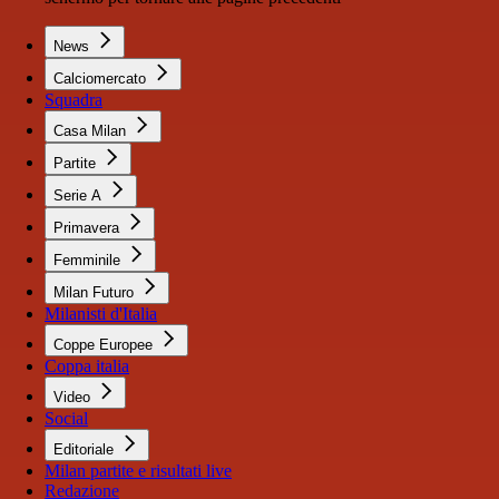
News
Calciomercato
Squadra
Casa Milan
Partite
Serie A
Primavera
Femminile
Milan Futuro
Milanisti d'Italia
Coppe Europee
Coppa italia
Video
Social
Editoriale
Milan partite e risultati live
Redazione