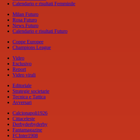
Calendario e risultati Femminile
Milan Futuro
Rosa Futuro
News Futuro
Calendario e risultati Futuro
Coppe Europee
Champions League
Video
Esclusivo
Report
Video virali
Editoriale
Strategie societarie
Tecnica e Tattica
Avversari
Calcionapoli1926
Cittaceleste
Derbyderbyderby
Fantamagazine
FCInter1908