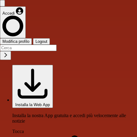
Accedi
Modifica profilo
Logout
Installa la Web App
Installa la nostra App gratuita e accedi più velocemente alle
notizie
Tocca