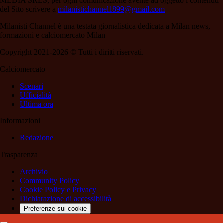
MEDIA SRLS; per ogni comunicazione avente ad oggetto i contenuti
del Sito scrivere a
milanistichannel1899@gmail.com
Milanisti Channel è una testata giornalistica dedicata a Milan news,
formazioni e calciomercato Milan
Copyright 2021-2026 © Tutti i diritti riservati.
Calciomercato
Scenari
Ufficialità
Ultima ora
Informazioni
Redazione
Trasparenza
Archivio
Community Policy
Cookie Policy e Privacy
Dichiarazione di accessibilità
Preferenze sui cookie