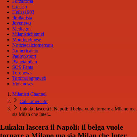
Forzaroma
Golssip
Hellas1903
Ilmilanista
Juvenews
Mediagol
Milanistichannel
Mondoudinese
Notiziecalciomercato
Numericalcio
Padovasport
Pianetamilan
SOS Fanta
Toronews
Tuttobolognaweb
Violanews
Milanisti Channel
Calciomercato
Lukaku lascerà il Napoli: il belga vuole tornare a Milano ma
sia Milan che Inter...
Lukaku lascerà il Napoli: il belga vuole
tornare a Milano ma sia Milan che Inter...