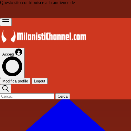
Questo sito contribuisce alla audience de
Accedi
Modifica profilo
Logout
Cerca