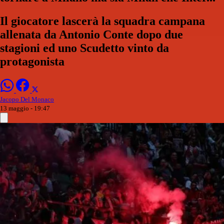
Il giocatore lascerà la squadra campana
allenata da Antonio Conte dopo due
stagioni ed uno Scudetto vinto da
protagonista
Jacopo Del Monaco
13 maggio - 19:47