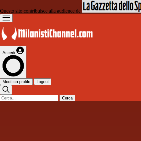
Questo sito contribuisce alla audience de
Accedi
Modifica profilo
Logout
Cerca