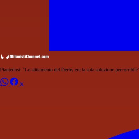
Piantedosi: "Lo slittamento del Derby era la sola soluzione percorribile