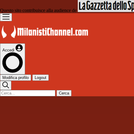
Questo sito contribuisce alla audience de
Accedi
Modifica profilo
Logout
Cerca