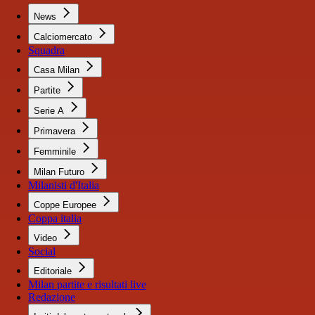
News
Calciomercato
Squadra
Casa Milan
Partite
Serie A
Primavera
Femminile
Milan Futuro
Milanisti d'Italia
Coppe Europee
Coppa italia
Video
Social
Editoriale
Milan partite e risultati live
Redazione