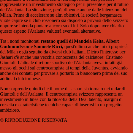
rappresentare un investimento strategico per il presente e per il futuro
dell'Atalanta. La situazione, però, dipende anche dalle intenzioni del
Milan. Prima di accelerare su altri obiettivi, la società bergamasca
vuole capire se il club rossonero sia disposto a privarsi dello svizzero
oppure se intenda puntare ancora su di lui. Solo dopo aver chiarito
questo aspetto l'Atalanta valuterà eventuali alternative.
Tra i nomi monitorati
restano quelli di Mandela Keita, Albert
Gudmundsson e Samuele Ricci,
quest'ultimo anche lui di proprietà
del Milan e già seguito da diversi club italiani. Dietro l'interesse per
Jashari c'è anche una vecchia conoscenza del calciatore: Cristiano
Giuntoli. L'attuale direttore sportivo dell'Atalanta aveva infatti già
messo gli occhi sul centrocampista ai tempi della Juventus, avviando
anche dei contatti per provare a portarlo in bianconero prima del suo
addio al club torinese.
Non sorprende quindi che il nome di Jashari sia tornato nei radar di
Giuntoli e dell'Atalanta. Il centrocampista svizzero rappresenta un
investimento in linea con la filosofia della Dea: talento, margini di
crescita e caratteristiche tecniche capaci di inserirsi in un progetto
ambizioso.
© RIPRODUZIONE RISERVATA