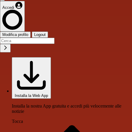
Accedi
Modifica profilo
Logout
Installa la Web App
Installa la nostra App gratuita e accedi più velocemente alle
notizie
Tocca