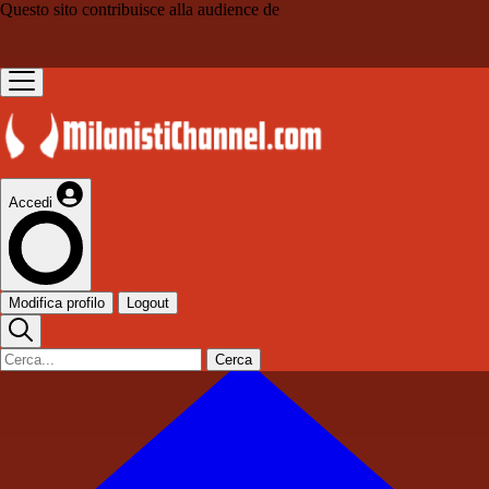
Questo sito contribuisce alla audience de
Accedi
Modifica profilo
Logout
Cerca