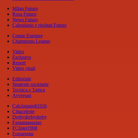
Milan Futuro
Rosa Futuro
News Futuro
Calendario e risultati Futuro
Coppe Europee
Champions League
Video
Esclusivo
Report
Video virali
Editoriale
Strategie societarie
Tecnica e Tattica
Avversari
Calcionapoli1926
Cittaceleste
Derbyderbyderby
Fantamagazine
FCInter1908
Forzaroma