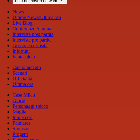
I siti del nostro network
News
Ultime News/Ultima ora
Live Blog
Conferenze Stampa
Interviste post partita
Interviste pre partita
Gossip e curiosità
Infortuni
Fantacalcio
Calciomercato
Scenari
Ufficialità
Ultima ora
Casa Milan
Glorie
Personaggi spicco
Maglia
Inni e cori
Palmares
Sponsor
Progetti
Store squadra