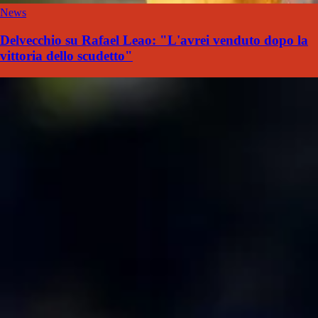
News
Delvecchio su Rafael Leao: "L'avrei venduto dopo la
vittoria dello scudetto"