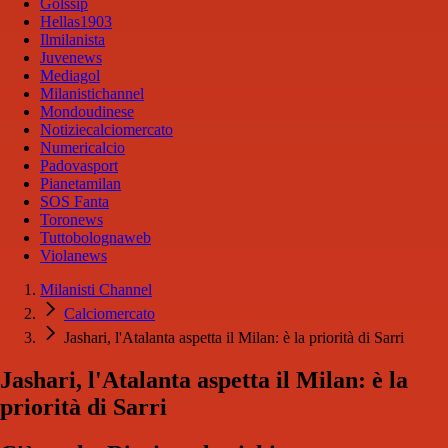
Golssip
Hellas1903
Ilmilanista
Juvenews
Mediagol
Milanistichannel
Mondoudinese
Notiziecalciomercato
Numericalcio
Padovasport
Pianetamilan
SOS Fanta
Toronews
Tuttobolognaweb
Violanews
Milanisti Channel
Calciomercato
Jashari, l'Atalanta aspetta il Milan: è la priorità di Sarri
Jashari, l'Atalanta aspetta il Milan: è la
priorità di Sarri