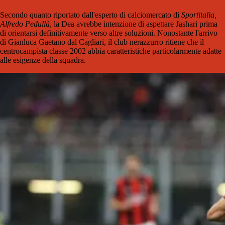
Secondo quanto riportato dall'esperto di calciomercato di
Sportitalia,
Alfredo Pedullà
, la Dea avrebbe intenzione di aspettare Jashari prima
di orientarsi definitivamente verso altre soluzioni. Nonostante l'arrivo
di Gianluca Gaetano dal Cagliari, il club nerazzurro ritiene che il
centrocampista classe 2002 abbia caratteristiche particolarmente adatte
alle esigenze della squadra.