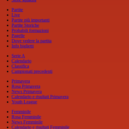
Partite
Live
Partite più importanti
Partite Storiche
Probabili formazioni
Pagelle
Dove vedere la partita
Info biglietti
Serie A
Calendario
Classifica
Campionati precedenti
Primavera
Rosa Primavera
News Primavera
Calendario e risultati Primavera
Youth League
Femminile
Rosa Femminile
News Femminile
Calendario e risultati Femminile