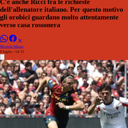
C'è anche Ricci tra le richieste
dell'allenatore italiano. Per questo motivo
gli orobici guardano molto attentamente
verso casa rossonera
Michele Massa
9 luglio - 14:31