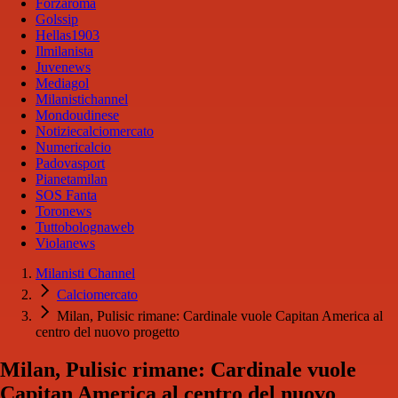
Forzaroma
Golssip
Hellas1903
Ilmilanista
Juvenews
Mediagol
Milanistichannel
Mondoudinese
Notiziecalciomercato
Numericalcio
Padovasport
Pianetamilan
SOS Fanta
Toronews
Tuttobolognaweb
Violanews
Milanisti Channel
Calciomercato
Milan, Pulisic rimane: Cardinale vuole Capitan America al
centro del nuovo progetto
Milan, Pulisic rimane: Cardinale vuole
Capitan America al centro del nuovo