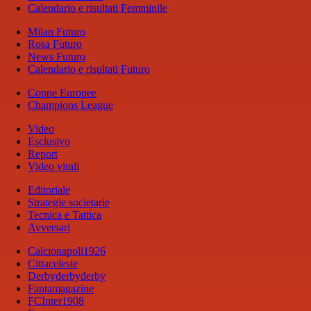
Calendario e risultati Femminile
Milan Futuro
Rosa Futuro
News Futuro
Calendario e risultati Futuro
Coppe Europee
Champions League
Video
Esclusivo
Report
Video virali
Editoriale
Strategie societarie
Tecnica e Tattica
Avversari
Calcionapoli1926
Cittaceleste
Derbyderbyderby
Fantamagazine
FCInter1908