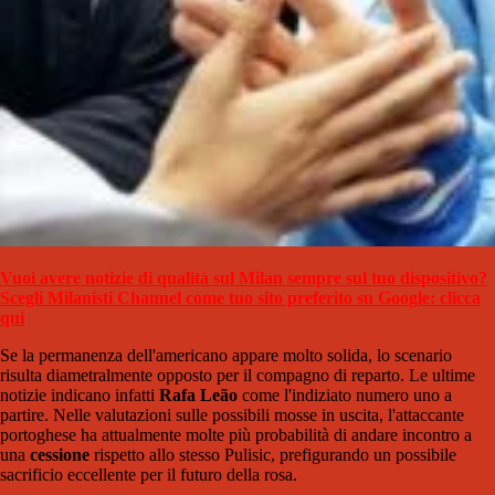
Vuoi avere notizie di qualità sul Milan sempre sul tuo dispositivo?
Scegli Milanisti Channel come tuo sito preferito su Google: clicca
qui
Se la permanenza dell'americano appare molto solida, lo scenario
risulta diametralmente opposto per il compagno di reparto. Le ultime
notizie indicano infatti
Rafa Leão
come l'indiziato numero uno a
partire. Nelle valutazioni sulle possibili mosse in uscita, l'attaccante
portoghese ha attualmente molte più probabilità di andare incontro a
una
cessione
rispetto allo stesso Pulisic, prefigurando un possibile
sacrificio eccellente per il futuro della rosa.