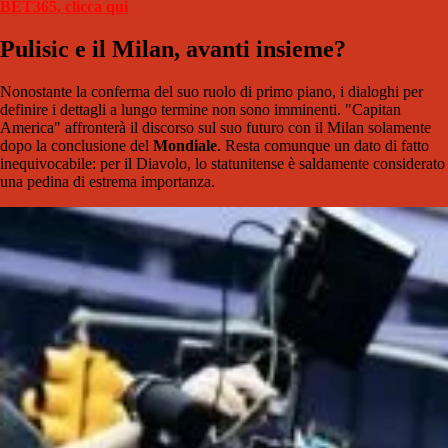
BET365, clicca qui
Pulisic e il Milan, avanti insieme?
Nonostante la conferma del suo ruolo di primo piano, i dialoghi per
definire i dettagli a lungo termine non sono imminenti. "Capitan
America" affronterà il discorso sul suo futuro con il Milan solamente
dopo la conclusione del
Mondiale
. Resta comunque un dato di fatto
inequivocabile: per il Diavolo, lo statunitense è saldamente considerato
una pedina di estrema importanza.