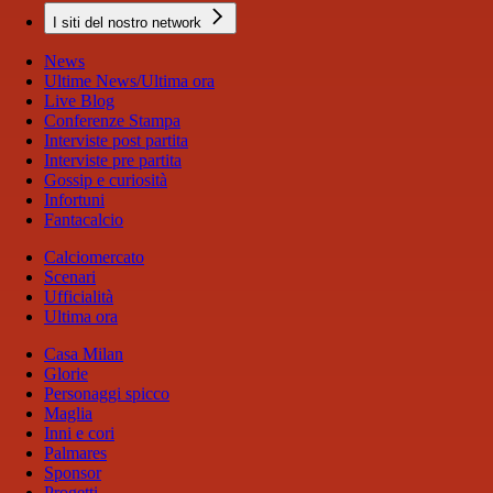
I siti del nostro network
News
Ultime News/Ultima ora
Live Blog
Conferenze Stampa
Interviste post partita
Interviste pre partita
Gossip e curiosità
Infortuni
Fantacalcio
Calciomercato
Scenari
Ufficialità
Ultima ora
Casa Milan
Glorie
Personaggi spicco
Maglia
Inni e cori
Palmares
Sponsor
Progetti