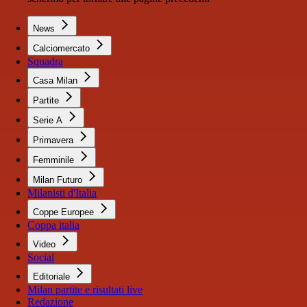
News
Calciomercato
Squadra
Casa Milan
Partite
Serie A
Primavera
Femminile
Milan Futuro
Milanisti d'Italia
Coppe Europee
Coppa italia
Video
Social
Editoriale
Milan partite e risultati live
Redazione