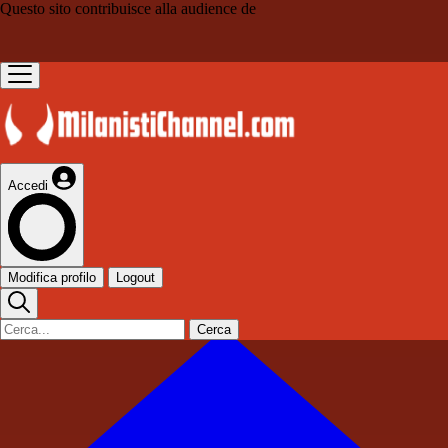
Questo sito contribuisce alla audience de
Accedi
Modifica profilo
Logout
Cerca