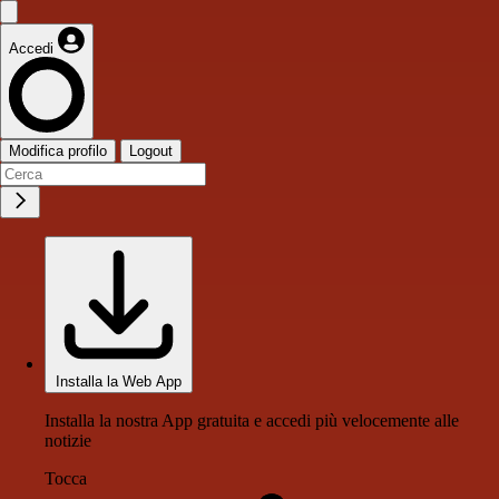
Accedi
Modifica profilo
Logout
Installa la Web App
Installa la nostra App gratuita e accedi più velocemente alle
notizie
Tocca