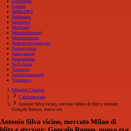
Forzaroma
Golssip
Hellas1903
Ilmilanista
Juvenews
Mediagol
Milanistichannel
Mondoudinese
Notiziecalciomercato
Numericalcio
Padovasport
Pianetamilan
SOS Fanta
Toronews
Tuttobolognaweb
Violanews
Milanisti Channel
Calciomercato
Antonio Silva vicino, mercato Milan di blitz e sterzate:
Gonçalo Ramos, nuova era
Antonio Silva vicino, mercato Milan di
blitz e sterzate: Gonçalo Ramos, nuova era