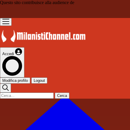
Questo sito contribuisce alla audience de
Accedi
Modifica profilo
Logout
Cerca