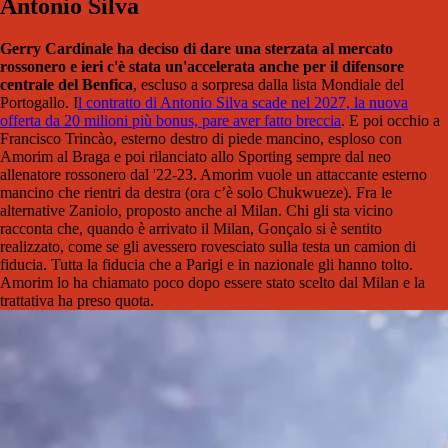
Antonio Silva
Gerry Cardinale ha deciso di dare una sterzata al mercato
rossonero e ieri c'è stata un'accelerata anche per il difensore
centrale del Benfica
, escluso a sorpresa dalla lista Mondiale del
Portogallo. I
l contratto di Antonio Silva scade nel 2027, la nuova
offerta da 20 milioni più bonus, pare aver fatto breccia
. E poi occhio a
Francisco Trincào, esterno destro di piede mancino, esploso con
Amorim al Braga e poi rilanciato allo Sporting sempre dal neo
allenatore rossonero dal '22-23. Amorim vuole un attaccante esterno
mancino che rientri da destra (ora c’è solo Chukwueze). Fra le
alternative Zaniolo, proposto anche al Milan.
Chi gli sta vicino
racconta che, quando è arrivato il Milan, Gonçalo si è sentito
realizzato, come se gli avessero rovesciato sulla testa un camion di
fiducia. Tutta la fiducia che a Parigi e in nazionale gli hanno tolto.
Amorim lo ha chiamato poco dopo essere stato scelto dal Milan e la
trattativa ha preso quota.