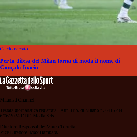
Calciomercato
Per la difesa del Milan torna di moda il nome di
Gonçalo Inacio
Milanisti Channel
Testata giornalistica registrata - Aut. Trib. di Milano n. 6415 del
6/06/2024 DDD Media Srls
Direttore Responsabile: Marco Torretta
Vice Direttore: Max Bambara.