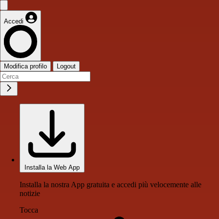
Accedi
Modifica profilo
Logout
Installa la Web App
Installa la nostra App gratuita e accedi più velocemente alle
notizie
Tocca