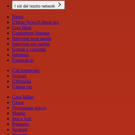
I siti del nostro network
News
Ultime News/Ultima ora
Live Blog
Conferenze Stampa
Interviste post partita
Interviste pre partita
Gossip e curiosità
Infortuni
Fantacalcio
Calciomercato
Scenari
Ufficialità
Ultima ora
Casa Milan
Glorie
Personaggi spicco
Maglia
Inni e cori
Palmares
Sponsor
Progetti