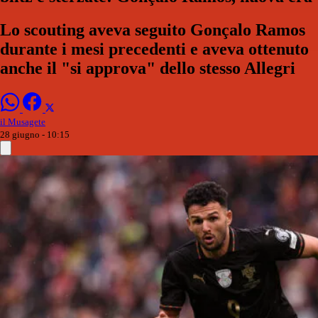
Lo scouting aveva seguito Gonçalo Ramos
durante i mesi precedenti e aveva ottenuto
anche il "si approva" dello stesso Allegri
il Musagete
28 giugno - 10:15