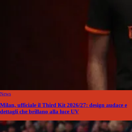
News
Milan, ufficiale il Third Kit 2026/27: design audace e
dettagli che brillano alla luce UV