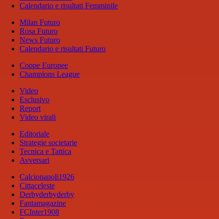
Calendario e risultati Femminile
Milan Futuro
Rosa Futuro
News Futuro
Calendario e risultati Futuro
Coppe Europee
Champions League
Video
Esclusivo
Report
Video virali
Editoriale
Strategie societarie
Tecnica e Tattica
Avversari
Calcionapoli1926
Cittaceleste
Derbyderbyderby
Fantamagazine
FCInter1908