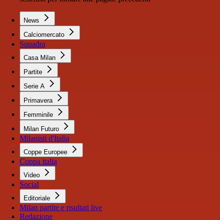
News
Calciomercato
Squadra
Casa Milan
Partite
Serie A
Primavera
Femminile
Milan Futuro
Milanisti d'Italia
Coppe Europee
Coppa italia
Video
Social
Editoriale
Milan partite e risultati live
Redazione