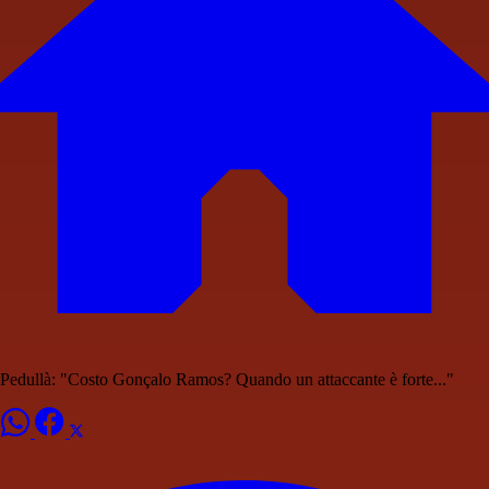
Pedullà: "Costo Gonçalo Ramos? Quando un attaccante è forte..."