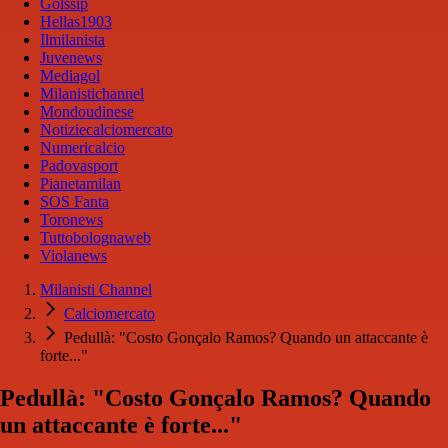
Golssip
Hellas1903
Ilmilanista
Juvenews
Mediagol
Milanistichannel
Mondoudinese
Notiziecalciomercato
Numericalcio
Padovasport
Pianetamilan
SOS Fanta
Toronews
Tuttobolognaweb
Violanews
Milanisti Channel
Calciomercato
Pedullà: "Costo Gonçalo Ramos? Quando un attaccante è
forte..."
Pedullà: "Costo Gonçalo Ramos? Quando
un attaccante è forte..."