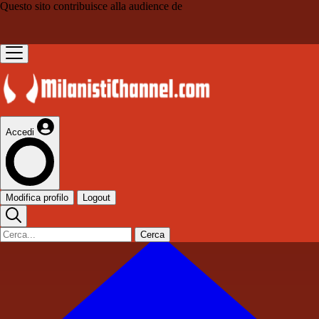
Questo sito contribuisce alla audience de
Accedi
Modifica profilo
Logout
Cerca