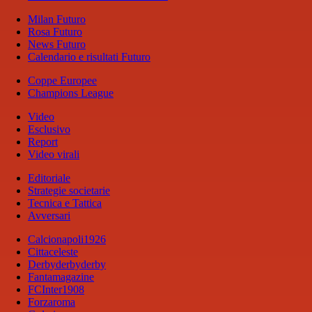
Milan Futuro
Rosa Futuro
News Futuro
Calendario e risultati Futuro
Coppe Europee
Champions League
Video
Esclusivo
Report
Video virali
Editoriale
Strategie societarie
Tecnica e Tattica
Avversari
Calcionapoli1926
Cittaceleste
Derbyderbyderby
Fantamagazine
FCInter1908
Forzaroma