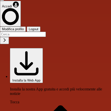
Accedi
Modifica profilo
Logout
Installa la Web App
Installa la nostra App gratuita e accedi più velocemente alle
notizie
Tocca