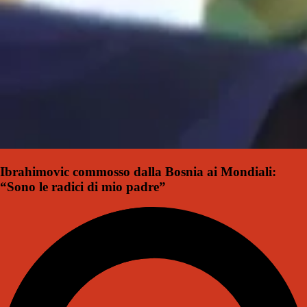
Ibrahimovic commosso dalla Bosnia ai Mondiali:
“Sono le radici di mio padre”