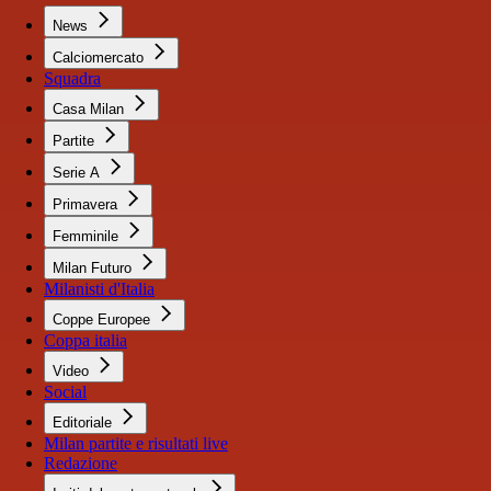
News
Calciomercato
Squadra
Casa Milan
Partite
Serie A
Primavera
Femminile
Milan Futuro
Milanisti d'Italia
Coppe Europee
Coppa italia
Video
Social
Editoriale
Milan partite e risultati live
Redazione