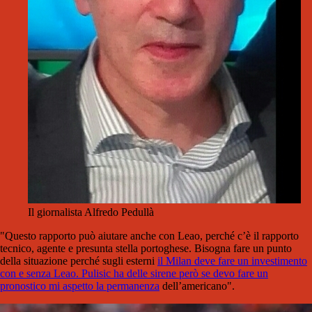
Il giornalista Alfredo Pedullà
"Questo rapporto può aiutare anche con Leao, perché c’è il rapporto
tecnico, agente e presunta stella portoghese. Bisogna fare un punto
della situazione perché sugli esterni
il Milan deve fare un investimento
con e senza Leao. Pulisic ha delle sirene però se devo fare un
pronostico mi aspetto la permanenza
dell’americano".