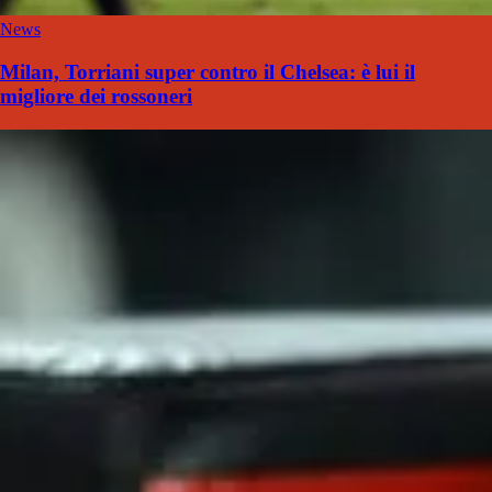
News
Milan, Torriani super contro il Chelsea: è lui il
migliore dei rossoneri