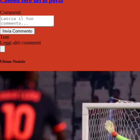
Chelsea zero tiri in porta
Commenti
Invia Commento
Tutti
Leggi altri commenti
Ultime Notizie