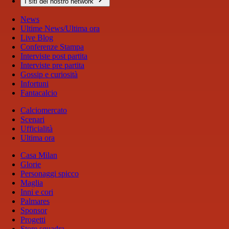
I siti del nostro network
News
Ultime News/Ultima ora
Live Blog
Conferenze Stampa
Interviste post partita
Interviste pre partita
Gossip e curiosità
Infortuni
Fantacalcio
Calciomercato
Scenari
Ufficialità
Ultima ora
Casa Milan
Glorie
Personaggi spicco
Maglia
Inni e cori
Palmares
Sponsor
Progetti
Store squadra