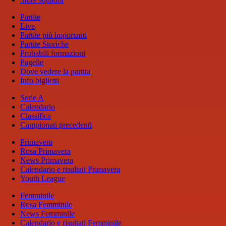
Partite
Live
Partite più importanti
Partite Storiche
Probabili formazioni
Pagelle
Dove vedere la partita
Info biglietti
Serie A
Calendario
Classifica
Campionati precedenti
Primavera
Rosa Primavera
News Primavera
Calendario e risultati Primavera
Youth League
Femminile
Rosa Femminile
News Femminile
Calendario e risultati Femminile