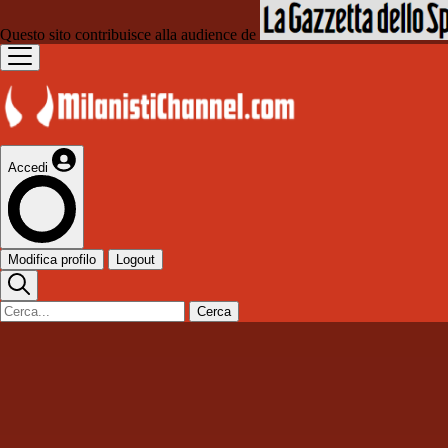
Questo sito contribuisce alla audience de
Accedi
Modifica profilo
Logout
Cerca