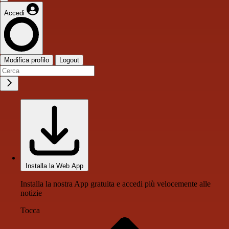
Accedi
Modifica profilo
Logout
Installa la Web App
Installa la nostra App gratuita e accedi più velocemente alle
notizie
Tocca