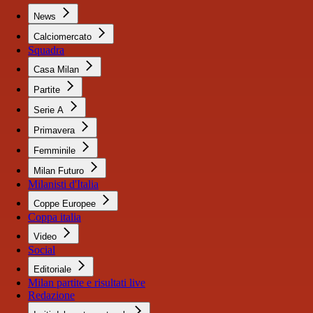
News
Calciomercato
Squadra
Casa Milan
Partite
Serie A
Primavera
Femminile
Milan Futuro
Milanisti d'Italia
Coppe Europee
Coppa italia
Video
Social
Editoriale
Milan partite e risultati live
Redazione