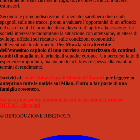
nuovamente la sua carriera in Liga, dove conserva ancora diversi
estimatori.
Secondo le prime indiscrezioni di mercato, sarebbero due i club
spagnoli sulle sue tracce, pronti a valutare l’opportunità di un affondo
nel caso in cui il Como decidesse davvero di aprire alla cessione. Le
società interessate monitorano la situazione con attenzione, in attesa di
sviluppi ufficiali sul riscatto e sulle condizioni economiche
dell’eventuale trasferimento.
Per Morata si tratterebbe
dell’ennesimo capitolo di una carriera caratterizzata da continui
cambi di maglia
tra le principali squadre europee. Un percorso fatto di
esperienze importanti, ma anche di cicli brevi e spesso altalenanti in
termini di rendimento.
Iscriviti al
canale WhatsApp di Milanisti Channel
per leggere in
anteprima tutte le notizie sul Milan. Entra a far parte di una
famiglia rossonera.
Scopri come vedere tantissimi eventi in streaming gratis su
BET365, clicca qui
© RIPRODUZIONE RISERVATA