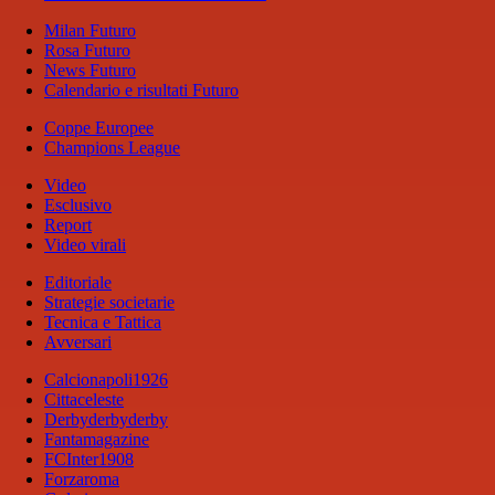
Milan Futuro
Rosa Futuro
News Futuro
Calendario e risultati Futuro
Coppe Europee
Champions League
Video
Esclusivo
Report
Video virali
Editoriale
Strategie societarie
Tecnica e Tattica
Avversari
Calcionapoli1926
Cittaceleste
Derbyderbyderby
Fantamagazine
FCInter1908
Forzaroma