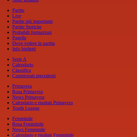
Partite
Live
Partite più importanti
Partite Storiche
Probabili formazioni
Pagelle
Dove vedere la partita
Info biglietti
Serie A
Calendario
Classifica
Campionati precedenti
Primavera
Rosa Primavera
News Primavera
Calendario e risultati Primavera
Youth League
Femminile
Rosa Femminile
News Femminile
Calendario e risultati Femminile