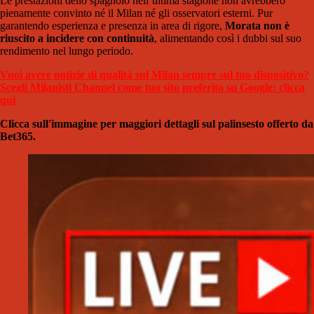
Le prestazioni dello spagnolo nell’ultima stagione non avrebbero
pienamente convinto né il Milan né gli osservatori esterni. Pur
garantendo esperienza e presenza in area di rigore,
Morata non è
riuscito a incidere con continuità
, alimentando così i dubbi sul suo
rendimento nel lungo periodo.
Vuoi avere notizie di qualità sul Milan sempre sul tuo dispositivo?
Scegli Milanisti Channel come tuo sito preferito su Google: clicca
qui
Clicca sull'immagine per maggiori dettagli sul palinsesto offerto da
Bet365.