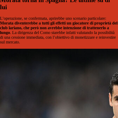
Morata torna in Spagna? Le ultime su di
lui
L’operazione, se confermata, aprirebbe uno scenario particolare:
Morata diventerebbe a tutti gli effetti un giocatore di proprietà del
club lariano, che però non avrebbe intenzione di trattenerlo a
lungo
. La dirigenza del Como starebbe infatti valutando la possibilità
di una cessione immediata, con l’obiettivo di monetizzare e reinvestire
sul mercato.