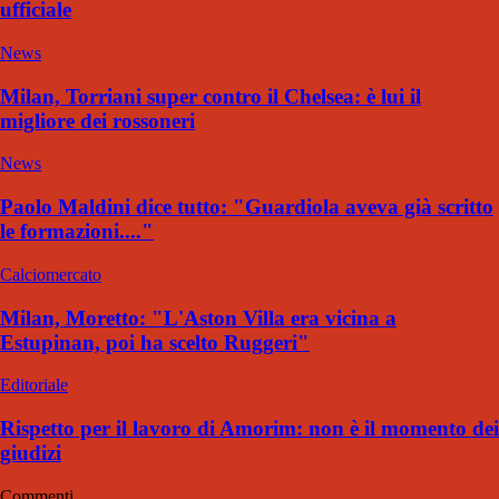
ufficiale
News
Milan, Torriani super contro il Chelsea: è lui il
migliore dei rossoneri
News
Paolo Maldini dice tutto: "Guardiola aveva già scritto
le formazioni...."
Calciomercato
Milan, Moretto: "L'Aston Villa era vicina a
Estupinan, poi ha scelto Ruggeri"
Editoriale
Rispetto per il lavoro di Amorim: non è il momento dei
giudizi
Commenti