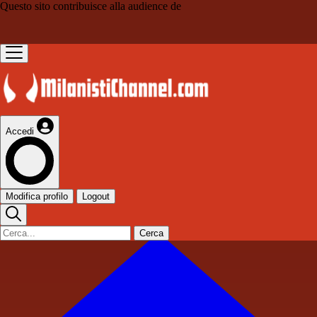
Questo sito contribuisce alla audience de
Accedi
Modifica profilo
Logout
Cerca