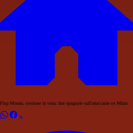
Flop Morata, cessione in vista: due spagnole sull'attaccante ex Milan