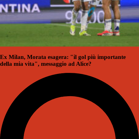
Ex Milan, Morata esagera: "il gol più importante
della mia vita", messaggio ad Alice?