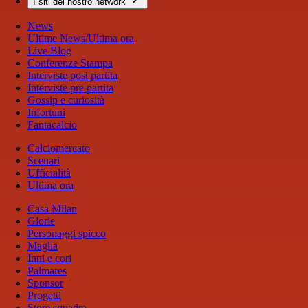
I siti del nostro network
News
Ultime News/Ultima ora
Live Blog
Conferenze Stampa
Interviste post partita
Interviste pre partita
Gossip e curiosità
Infortuni
Fantacalcio
Calciomercato
Scenari
Ufficialità
Ultima ora
Casa Milan
Glorie
Personaggi spicco
Maglia
Inni e cori
Palmares
Sponsor
Progetti
Store squadra