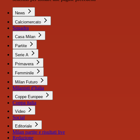
News
Calciomercato
Squadra
Casa Milan
Partite
Serie A
Primavera
Femminile
Milan Futuro
Milanisti d'Italia
Coppe Europee
Coppa italia
Video
Social
Editoriale
Milan partite e risultati live
Redazione