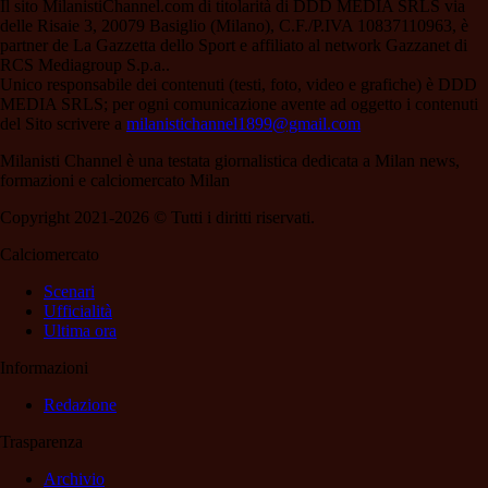
Il sito MilanistiChannel.com di titolarità di DDD MEDIA SRLS via
delle Risaie 3, 20079 Basiglio (Milano), C.F./P.IVA 10837110963, è
partner de La Gazzetta dello Sport e affiliato al network Gazzanet di
RCS Mediagroup S.p.a..
Unico responsabile dei contenuti (testi, foto, video e grafiche) è DDD
MEDIA SRLS; per ogni comunicazione avente ad oggetto i contenuti
del Sito scrivere a
milanistichannel1899@gmail.com
Milanisti Channel è una testata giornalistica dedicata a Milan news,
formazioni e calciomercato Milan
Copyright 2021-2026 © Tutti i diritti riservati.
Calciomercato
Scenari
Ufficialità
Ultima ora
Informazioni
Redazione
Trasparenza
Archivio