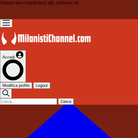
Questo sito contribuisce alla audience de
Accedi
Modifica profilo
Logout
Cerca