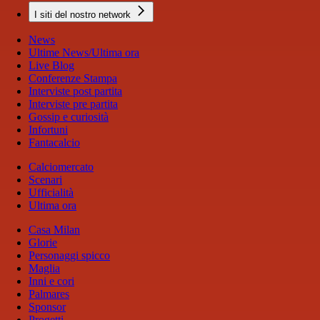
I siti del nostro network
News
Ultime News/Ultima ora
Live Blog
Conferenze Stampa
Interviste post partita
Interviste pre partita
Gossip e curiosità
Infortuni
Fantacalcio
Calciomercato
Scenari
Ufficialità
Ultima ora
Casa Milan
Glorie
Personaggi spicco
Maglia
Inni e cori
Palmares
Sponsor
Progetti