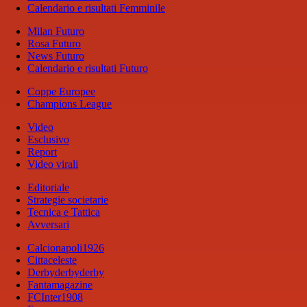
Calendario e risultati Femminile
Milan Futuro
Rosa Futuro
News Futuro
Calendario e risultati Futuro
Coppe Europee
Champions League
Video
Esclusivo
Report
Video virali
Editoriale
Strategie societarie
Tecnica e Tattica
Avversari
Calcionapoli1926
Cittaceleste
Derbyderbyderby
Fantamagazine
FCInter1908