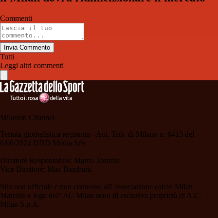
Commenti
Invia Commento
Tutti
Leggi altri commenti
Milanisti Channel
Testata giornalistica registrata - Aut. Trib. di Milano n. 6415 del
6/06/2024 DDD Media Srls
Direttore Responsabile: Marco Torretta
Vice Direttore: Max Bambara.
Sito non ufficiale e non connesso all' associazione calcio Milan.
Marchio e logo dell' AC Milan sono di esclusiva proprietà di A.C.
Milan S.p.A.