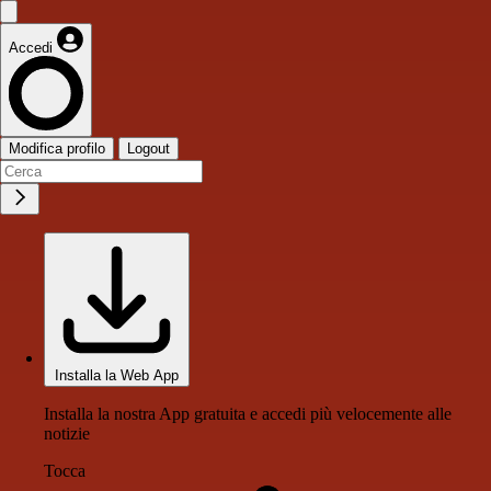
Accedi
Modifica profilo
Logout
Installa la Web App
Installa la nostra App gratuita e accedi più velocemente alle
notizie
Tocca