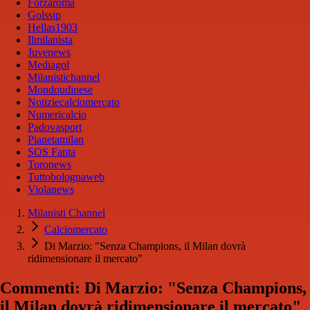
Forzaroma
Golssip
Hellas1903
Ilmilanista
Juvenews
Mediagol
Milanistichannel
Mondoudinese
Notiziecalciomercato
Numericalcio
Padovasport
Pianetamilan
SOS Fanta
Toronews
Tuttobolognaweb
Violanews
Milanisti Channel
Calciomercato
Di Marzio: "Senza Champions, il Milan dovrà
ridimensionare il mercato"
Commenti: Di Marzio: "Senza Champions,
il Milan dovrà ridimensionare il mercato"