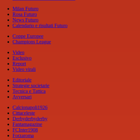
Milan Futuro
Rosa Futuro
News Futuro
Calendario e risultati Futuro
Coppe Europee
Champions League
Video
Esclusivo
Report
Video virali
Editoriale
Strategie societarie
Tecnica e Tattica
Avversari
Calcionapoli1926
Cittaceleste
Derbyderbyderby
Fantamagazine
FCInter1908
Forzaroma