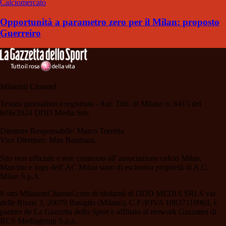
Calciomercato
Opportunità a parametro zero per il Milan: proposto
Guerreiro
Milanisti Channel
Testata giornalistica registrata - Aut. Trib. di Milano n. 6415 del
6/06/2024 DDD Media Srls
Direttore Responsabile: Marco Torretta
Vice Direttore: Max Bambara.
Sito non ufficiale e non connesso all' associazione calcio Milan.
Marchio e logo dell' AC Milan sono di esclusiva proprietà di A.C.
Milan S.p.A.
Il sito MilanistiChannel.com di titolarità di DDD MEDIA SRLS via
delle Risaie 3, 20079 Basiglio (Milano), C.F./P.IVA 10837110963, è
partner de La Gazzetta dello Sport e affiliato al network Gazzanet di
RCS Mediagroup S.p.a..