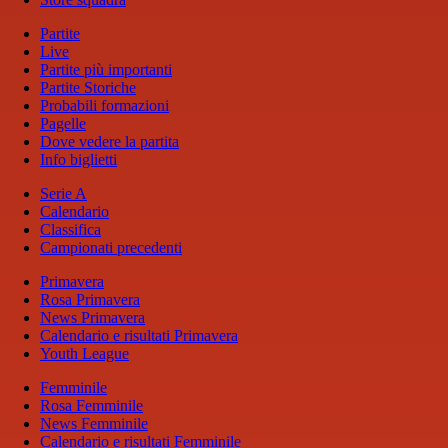
Partite
Live
Partite più importanti
Partite Storiche
Probabili formazioni
Pagelle
Dove vedere la partita
Info biglietti
Serie A
Calendario
Classifica
Campionati precedenti
Primavera
Rosa Primavera
News Primavera
Calendario e risultati Primavera
Youth League
Femminile
Rosa Femminile
News Femminile
Calendario e risultati Femminile