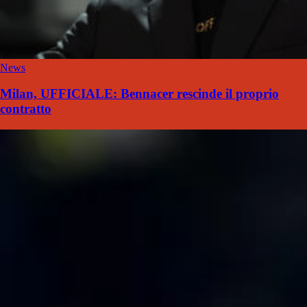
News
Milan, UFFICIALE: Bennacer rescinde il proprio
contratto