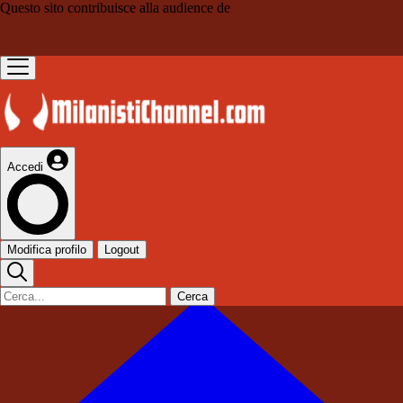
Questo sito contribuisce alla audience de
Accedi
Modifica profilo
Logout
Cerca