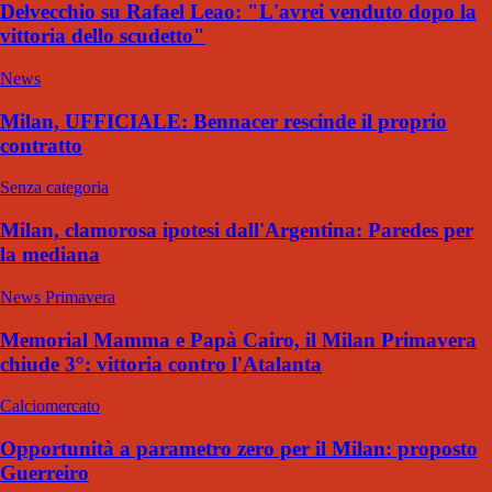
Delvecchio su Rafael Leao: "L'avrei venduto dopo la
vittoria dello scudetto"
News
Milan, UFFICIALE: Bennacer rescinde il proprio
contratto
Senza categoria
Milan, clamorosa ipotesi dall'Argentina: Paredes per
la mediana
News Primavera
Memorial Mamma e Papà Cairo, il Milan Primavera
chiude 3°: vittoria contro l'Atalanta
Calciomercato
Opportunità a parametro zero per il Milan: proposto
Guerreiro