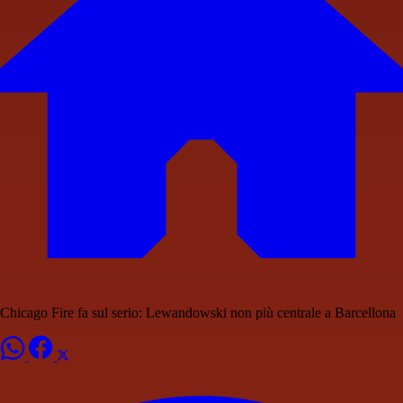
Chicago Fire fa sul serio: Lewandowski non più centrale a Barcellona