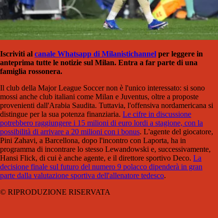
Iscriviti al
canale Whatsapp di Milanistich
annel
per leggere in
anteprima tutte le notizie sul Milan. Entra a far parte di una
famiglia rossonera.
Il club della Major League Soccer non è l'unico interessato: si sono
mossi anche club italiani come
Milan
e
Juventus, oltre a proposte
provenienti dall'Arabia Saudita. Tuttavia, l'offensiva nordamericana si
distingue per la sua potenza finanziaria.
Le cifre in discussione
potrebbero raggiungere i 15 milioni di euro lordi a stagione, con la
possibilità di arrivare a 20 milioni con i bonus
. L'agente del giocatore,
Pini Zahavi, a Barcellona, dopo l'incontro con Laporta, ha in
programma di incontrare lo stesso Lewandowski e, successivamente,
Hansi Flick, di cui è anche agente, e il direttore sportivo Deco.
La
decisione finale sul futuro del numero 9 polacco dipenderà in gran
parte dalla valutazione sportiva dell'allenatore tedesco
.
© RIPRODUZIONE RISERVATA