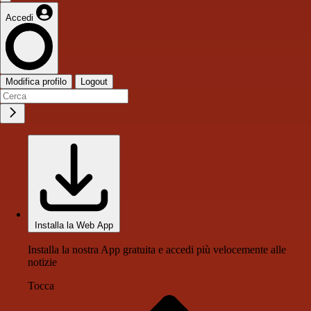
Accedi
Modifica profilo
Logout
Installa la Web App
Installa la nostra App gratuita e accedi più velocemente alle
notizie
Tocca