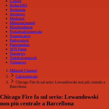
Golssip
Hellas1903
Ilmilanista
Juvenews
Mediagol
Milanistichannel
Mondoudinese
Notiziecalciomercato
Numericalcio
Padovasport
Pianetamilan
SOS Fanta
Toronews
Tuttobolognaweb
Violanews
Milanisti Channel
Calciomercato
Chicago Fire fa sul serio: Lewandowski non più centrale a
Barcellona
Chicago Fire fa sul serio: Lewandowski
non più centrale a Barcellona