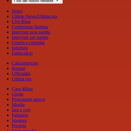
I siti del nostro network
News
Ultime News/Ultima ora
Live Blog
Conferenze Stampa
Interviste post partita
Interviste pre partita
Gossip e curiosità
Infortuni
Fantacalcio
Calciomercato
Scenari
Ufficialità
Ultima ora
Casa Milan
Glorie
Personaggi spicco
Maglia
Inni e cori
Palmares
Sponsor
Progetti
Store squadra