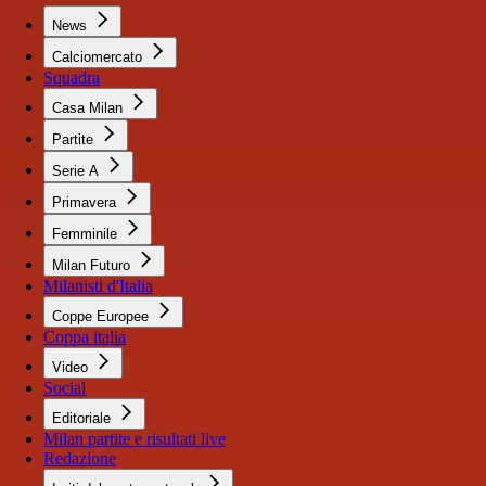
News
Calciomercato
Squadra
Casa Milan
Partite
Serie A
Primavera
Femminile
Milan Futuro
Milanisti d'Italia
Coppe Europee
Coppa italia
Video
Social
Editoriale
Milan partite e risultati live
Redazione