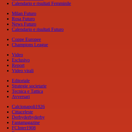
Calendario e risultati Femminile
Milan Futuro
Rosa Futuro
News Futuro
Calendario e risultati Futuro
Coppe Europee
Champions League
Video
Esclusivo
Report
Video virali
Editoriale
Strategie societarie
Tecnica e Tattica
Avversari
Calcionapoli1926
Cittaceleste
Derbyderbyderby
Fantamagazine
FCInter1908