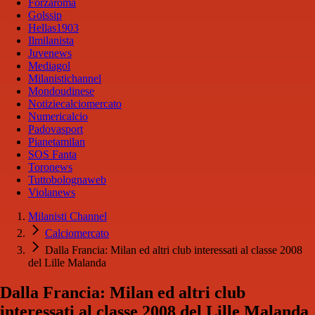
Forzaroma
Golssip
Hellas1903
Ilmilanista
Juvenews
Mediagol
Milanistichannel
Mondoudinese
Notiziecalciomercato
Numericalcio
Padovasport
Pianetamilan
SOS Fanta
Toronews
Tuttobolognaweb
Violanews
Milanisti Channel
Calciomercato
Dalla Francia: Milan ed altri club interessati al classe 2008
del Lille Malanda
Dalla Francia: Milan ed altri club
interessati al classe 2008 del Lille Malanda