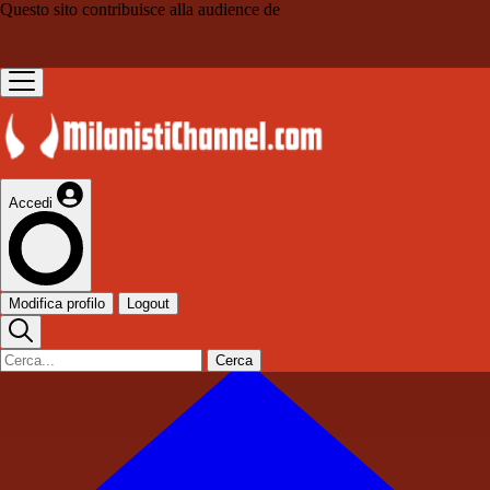
Questo sito contribuisce alla audience de
Accedi
Modifica profilo
Logout
Cerca