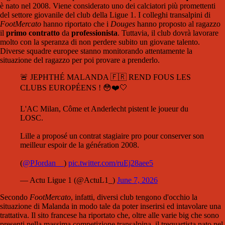
è nato nel 2008. Viene considerato uno dei calciatori più promettenti
del settore giovanile del club della Ligue 1. I colleghi transalpini di
FootMercato
hanno riportato che i
Douges
hanno proposto al ragazzo
il
primo contratto
da
professionista
. Tuttavia, il club dovrà lavorare
molto con la speranza di non perdere subito un giovane talento.
Diverse squadre europee stanno monitorando attentamente la
situazione del ragazzo per poi provare a prenderlo.
🚨 JEPHTHÉ MALANDA 🇫🇷 REND FOUS LES
CLUBS EUROPÉENS ! 😳❤️🤍
L'AC Milan, Côme et Anderlecht pistent le joueur du
LOSC.
Lille a proposé un contrat stagiaire pro pour conserver son
meilleur espoir de la génération 2008.
(
@PJordan__
)
pic.twitter.com/ruEj28aee5
— Actu Ligue 1 (@ActuL1_)
June 7, 2026
Secondo
FootMercato
, infatti, diversi club tengono d'occhio la
situazione di Malanda in modo tale da poter inserirsi ed intavolare una
trattativa. Il sito francese ha riportato che, oltre alle varie big che sono
presenti nella massima competizione transalpina, il trequartista nato nel