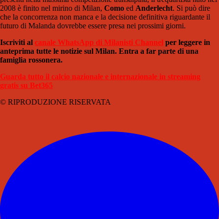
2008 è finito nel mirino di Milan,
Como
ed
Anderlecht
. Si può dire
che la concorrenza non manca e la decisione definitiva riguardante il
futuro di Malanda dovrebbe essere presa nei prossimi giorni.
Iscriviti al
canale WhatsApp di Milanisti Channel
per leggere in
anteprima tutte le notizie sul Milan. Entra a far parte di una
famiglia rossonera.
Guarda tutto il calcio nazionale e internazionale in streaming
gratis su Bet365
© RIPRODUZIONE RISERVATA