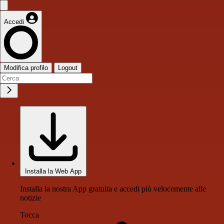
Accedi
Modifica profilo
Logout
Installa la Web App
Installa la nostra App gratuita e accedi più velocemente alle
notizie
Tocca