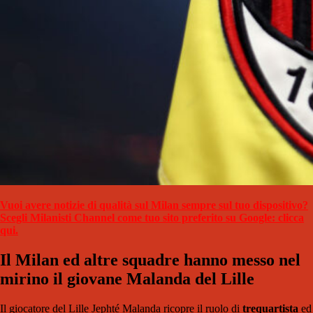
Vuoi avere notizie di qualità sul Milan sempre sul tuo dispositivo?
Scegli Milanisti Channel come tuo sito preferito su Google: clicca
qui.
Il Milan ed altre squadre hanno messo nel
mirino il giovane Malanda del Lille
Il giocatore del Lille Jephté Malanda ricopre il ruolo di
trequartista
ed