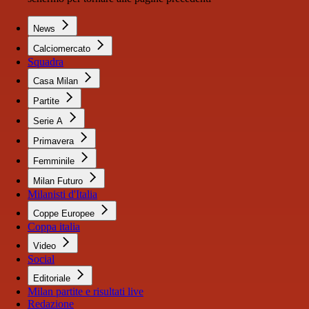
News
Calciomercato
Squadra
Casa Milan
Partite
Serie A
Primavera
Femminile
Milan Futuro
Milanisti d'Italia
Coppe Europee
Coppa italia
Video
Social
Editoriale
Milan partite e risultati live
Redazione