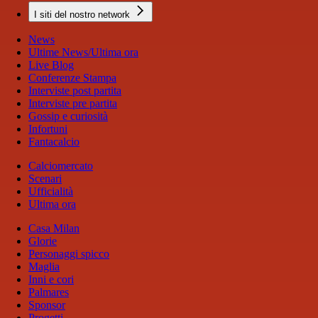
I siti del nostro network
News
Ultime News/Ultima ora
Live Blog
Conferenze Stampa
Interviste post partita
Interviste pre partita
Gossip e curiosità
Infortuni
Fantacalcio
Calciomercato
Scenari
Ufficialità
Ultima ora
Casa Milan
Glorie
Personaggi spicco
Maglia
Inni e cori
Palmares
Sponsor
Progetti