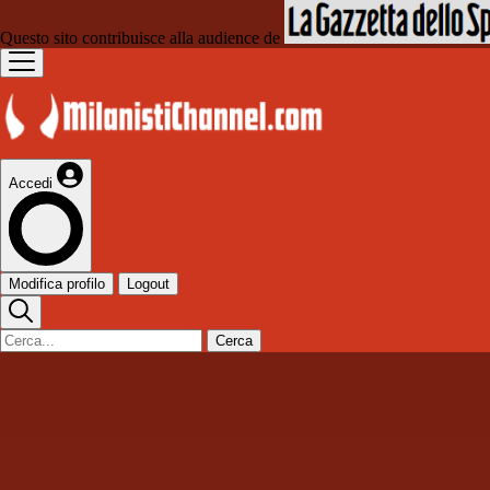
Questo sito contribuisce alla audience de
Accedi
Modifica profilo
Logout
Cerca