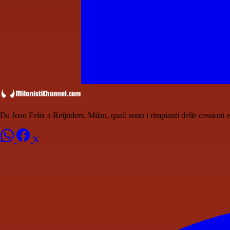
Da Joao Felix a Reijnders: Milan, quali sono i rimpianti delle cessioni e