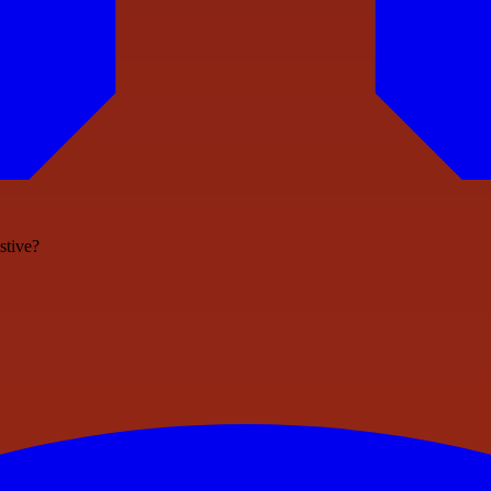
stive?