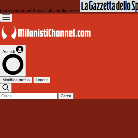
Questo sito contribuisce alla audience de
Accedi
Modifica profilo
Logout
Cerca