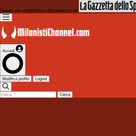
Questo sito contribuisce alla audience de
Accedi
Modifica profilo
Logout
Cerca