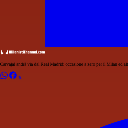
Carvajal andrà via dal Real Madrid: occasione a zero per il Milan ed alt