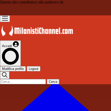
Questo sito contribuisce alla audience de
Accedi
Modifica profilo
Logout
Cerca