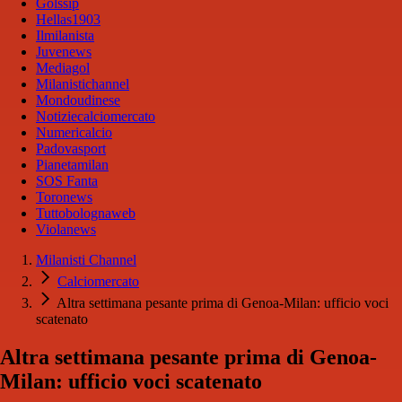
Golssip
Hellas1903
Ilmilanista
Juvenews
Mediagol
Milanistichannel
Mondoudinese
Notiziecalciomercato
Numericalcio
Padovasport
Pianetamilan
SOS Fanta
Toronews
Tuttobolognaweb
Violanews
Milanisti Channel
Calciomercato
Altra settimana pesante prima di Genoa-Milan: ufficio voci
scatenato
Altra settimana pesante prima di Genoa-
Milan: ufficio voci scatenato