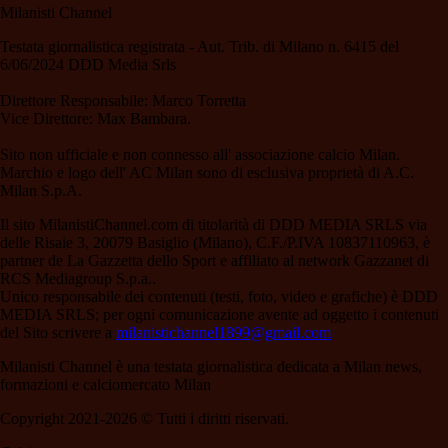
Milanisti Channel
Testata giornalistica registrata - Aut. Trib. di Milano n. 6415 del
6/06/2024 DDD Media Srls
Direttore Responsabile: Marco Torretta
Vice Direttore: Max Bambara.
Sito non ufficiale e non connesso all' associazione calcio Milan.
Marchio e logo dell' AC Milan sono di esclusiva proprietà di A.C.
Milan S.p.A.
Il sito MilanistiChannel.com di titolarità di DDD MEDIA SRLS via
delle Risaie 3, 20079 Basiglio (Milano), C.F./P.IVA 10837110963, è
partner de La Gazzetta dello Sport e affiliato al network Gazzanet di
RCS Mediagroup S.p.a..
Unico responsabile dei contenuti (testi, foto, video e grafiche) è DDD
MEDIA SRLS; per ogni comunicazione avente ad oggetto i contenuti
del Sito scrivere a
milanistichannel1899@gmail.com
Milanisti Channel è una testata giornalistica dedicata a Milan news,
formazioni e calciomercato Milan
Copyright 2021-2026 © Tutti i diritti riservati.