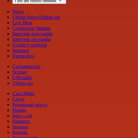
I siti del nostro network
News
Ultime News/Ultima ora
Live Blog
Conferenze Stampa
Interviste post partita
Interviste pre partita
Gossip e curiosità
Infortuni
Fantacalcio
Calciomercato
Scenari
Ufficialità
Ultima ora
Casa Milan
Glorie
Personaggi spicco
Maglia
Inni e cori
Palmares
Sponsor
Progetti
Store squadra