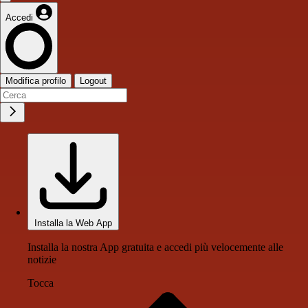
Accedi
Modifica profilo
Logout
Installa la Web App
Installa la nostra App gratuita e accedi più velocemente alle
notizie
Tocca