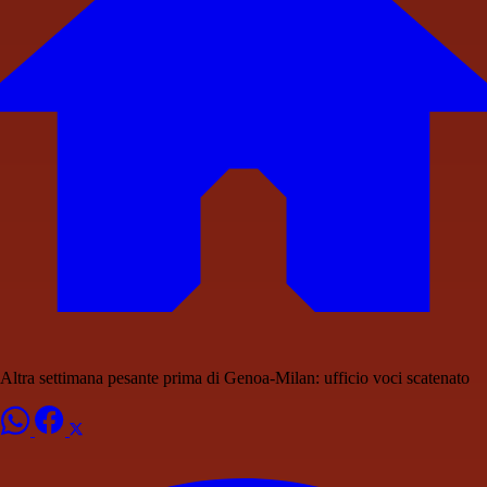
Altra settimana pesante prima di Genoa-Milan: ufficio voci scatenato