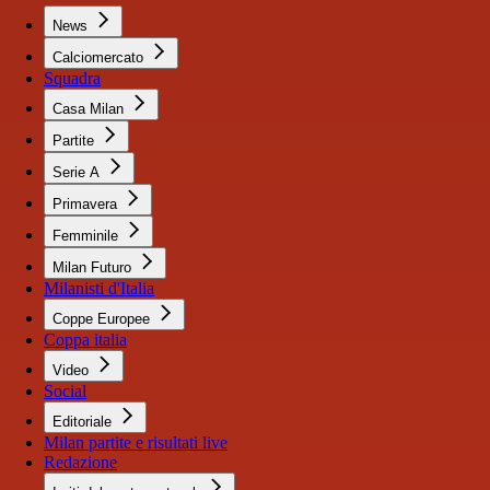
News
Calciomercato
Squadra
Casa Milan
Partite
Serie A
Primavera
Femminile
Milan Futuro
Milanisti d'Italia
Coppe Europee
Coppa italia
Video
Social
Editoriale
Milan partite e risultati live
Redazione