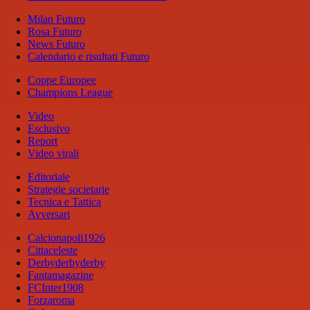
Milan Futuro
Rosa Futuro
News Futuro
Calendario e risultati Futuro
Coppe Europee
Champions League
Video
Esclusivo
Report
Video virali
Editoriale
Strategie societarie
Tecnica e Tattica
Avversari
Calcionapoli1926
Cittaceleste
Derbyderbyderby
Fantamagazine
FCInter1908
Forzaroma