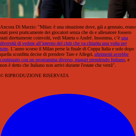
Ancora Di Marzio: "Milan: è una situazione dove, già a gennaio, erano
stati presi praticamente dei giocatori senza che ds e allenatore fossero
stati direttamente coinvolti, vedi Mateta o André. Insomma, c’è
una
diversità di vedute all’interno del club che va chiarita una volta per
tutte
. L’anno scorso il Milan perse la finale di Coppa Italia e solo dopo
quella sconfitta decise di prendere Tare e Allegri,
altrimenti avrebbe
continuato con un programma diverso, magari prendendo Italiano
, e
non è detto che Italiano non arrivi durante l'estate che verrà".
© RIPRODUZIONE RISERVATA