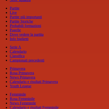
Partite
Live
Partite più importanti
Partite Storiche
Probabili formazioni
Pagelle
Dove vedere la partita
Info biglietti
Serie A
Calendario
Classifica
Campionati precedenti
Primavera
Rosa Primavera
News Primavera
Calendario e risultati Primavera
Youth League
Femminile
Rosa Femminile
News Femminile
Calendario e risultati Femminile