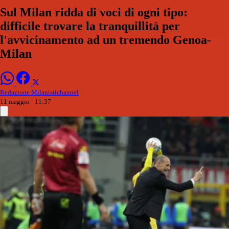
Sul Milan ridda di voci di ogni tipo:
difficile trovare la tranquillità per
l'avvicinamento ad un tremendo Genoa-
Milan
Redazione Milanistichannel
11 maggio - 11:37