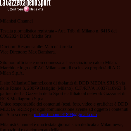
Milanisti Channel
Testata giornalistica registrata - Aut. Trib. di Milano n. 6415 del
6/06/2024 DDD Media Srls
Direttore Responsabile: Marco Torretta
Vice Direttore: Max Bambara.
Sito non ufficiale e non connesso all' associazione calcio Milan.
Marchio e logo dell' AC Milan sono di esclusiva proprietà di A.C.
Milan S.p.A.
Il sito MilanistiChannel.com di titolarità di DDD MEDIA SRLS via
delle Risaie 3, 20079 Basiglio (Milano), C.F./P.IVA 10837110963, è
partner de La Gazzetta dello Sport e affiliato al network Gazzanet di
RCS Mediagroup S.p.a..
Unico responsabile dei contenuti (testi, foto, video e grafiche) è DDD
MEDIA SRLS; per ogni comunicazione avente ad oggetto i contenuti
del Sito scrivere a
milanistichannel1899@gmail.com
Milanisti Channel è una testata giornalistica dedicata a Milan news,
formazioni e calciomercato Milan