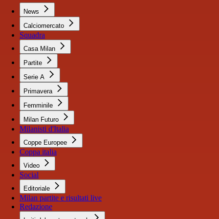
News
Calciomercato
Squadra
Casa Milan
Partite
Serie A
Primavera
Femminile
Milan Futuro
Milanisti d'Italia
Coppe Europee
Coppa italia
Video
Social
Editoriale
Milan partite e risultati live
Redazione