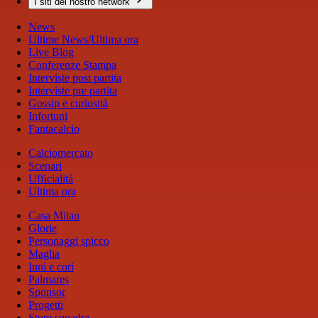
I siti del nostro network
News
Ultime News/Ultima ora
Live Blog
Conferenze Stampa
Interviste post partita
Interviste pre partita
Gossip e curiosità
Infortuni
Fantacalcio
Calciomercato
Scenari
Ufficialità
Ultima ora
Casa Milan
Glorie
Personaggi spicco
Maglia
Inni e cori
Palmares
Sponsor
Progetti
Store squadra