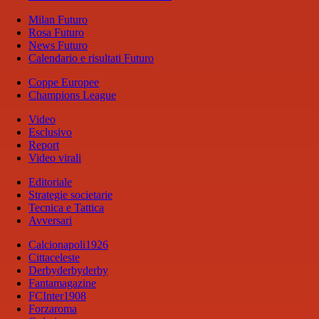
Milan Futuro
Rosa Futuro
News Futuro
Calendario e risultati Futuro
Coppe Europee
Champions League
Video
Esclusivo
Report
Video virali
Editoriale
Strategie societarie
Tecnica e Tattica
Avversari
Calcionapoli1926
Cittaceleste
Derbyderbyderby
Fantamagazine
FCInter1908
Forzaroma