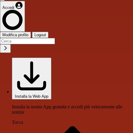
Accedi
Modifica profilo
Logout
Installa la Web App
Installa la nostra App gratuita e accedi più velocemente alle
notizie
Tocca