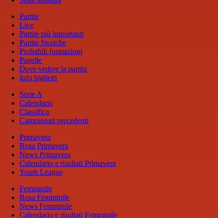
Partite
Live
Partite più importanti
Partite Storiche
Probabili formazioni
Pagelle
Dove vedere la partita
Info biglietti
Serie A
Calendario
Classifica
Campionati precedenti
Primavera
Rosa Primavera
News Primavera
Calendario e risultati Primavera
Youth League
Femminile
Rosa Femminile
News Femminile
Calendario e risultati Femminile