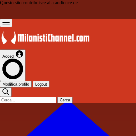
Questo sito contribuisce alla audience de
Accedi
Modifica profilo
Logout
Cerca