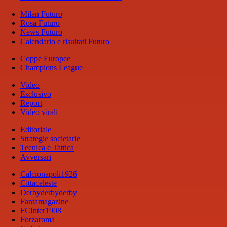
Milan Futuro
Rosa Futuro
News Futuro
Calendario e risultati Futuro
Coppe Europee
Champions League
Video
Esclusivo
Report
Video virali
Editoriale
Strategie societarie
Tecnica e Tattica
Avversari
Calcionapoli1926
Cittaceleste
Derbyderbyderby
Fantamagazine
FCInter1908
Forzaroma