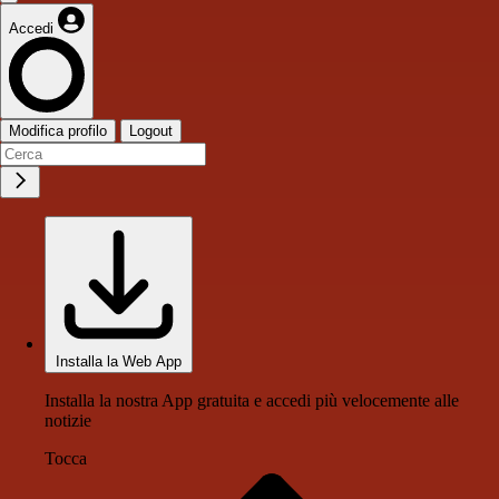
Accedi
Modifica profilo
Logout
Installa la Web App
Installa la nostra App gratuita e accedi più velocemente alle
notizie
Tocca