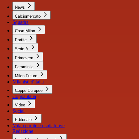
News
Calciomercato
Squadra
Casa Milan
Partite
Serie A
Primavera
Femminile
Milan Futuro
Milanisti d'Italia
Coppe Europee
Coppa italia
Video
Social
Editoriale
Milan partite e risultati live
Redazione