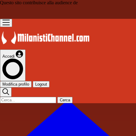
Questo sito contribuisce alla audience de
Accedi
Modifica profilo
Logout
Cerca