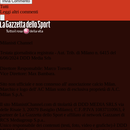
Invia Commento
Tutti
Leggi altri commenti
Milanisti Channel
Testata giornalistica registrata - Aut. Trib. di Milano n. 6415 del
6/06/2024 DDD Media Srls
Direttore Responsabile: Marco Torretta
Vice Direttore: Max Bambara.
Sito non ufficiale e non connesso all' associazione calcio Milan.
Marchio e logo dell' AC Milan sono di esclusiva proprietà di A.C.
Milan S.p.A.
Il sito MilanistiChannel.com di titolarità di DDD MEDIA SRLS via
delle Risaie 3, 20079 Basiglio (Milano), C.F./P.IVA 10837110963, è
partner de La Gazzetta dello Sport e affiliato al network Gazzanet di
RCS Mediagroup S.p.a..
Unico responsabile dei contenuti (testi, foto, video e grafiche) è DDD