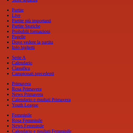
Partite
Live
Partite più importanti
Partite Storiche
Probabili formazioni
Pagelle
Dove vedere la partita
Info biglietti
Serie A
Calendario
Classifica
Campionati precedenti
Primavera
Rosa Primavera
News Primavera
Calendario e risultati Primavera
Youth League
Femminile
Rosa Femminile
News Femminile
Calendario e risultati Femminile