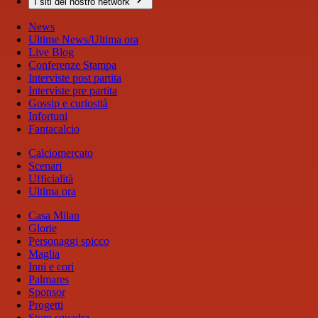
I siti del nostro network
News
Ultime News/Ultima ora
Live Blog
Conferenze Stampa
Interviste post partita
Interviste pre partita
Gossip e curiosità
Infortuni
Fantacalcio
Calciomercato
Scenari
Ufficialità
Ultima ora
Casa Milan
Glorie
Personaggi spicco
Maglia
Inni e cori
Palmares
Sponsor
Progetti
Store squadra