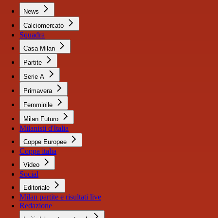
News
Calciomercato
Squadra
Casa Milan
Partite
Serie A
Primavera
Femminile
Milan Futuro
Milanisti d'Italia
Coppe Europee
Coppa italia
Video
Social
Editoriale
Milan partite e risultati live
Redazione