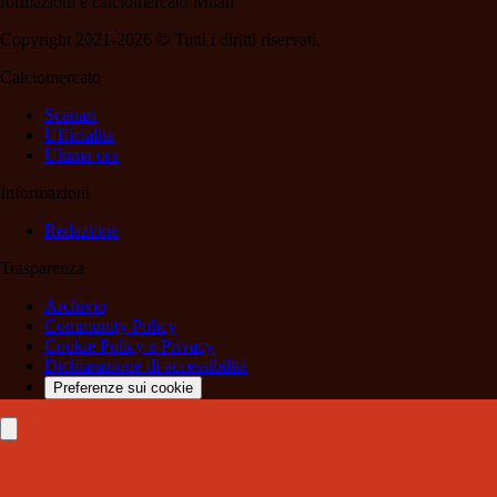
formazioni e calciomercato Milan
Copyright 2021-2026 © Tutti i diritti riservati.
Calciomercato
Scenari
Ufficialità
Ultima ora
Informazioni
Redazione
Trasparenza
Archivio
Community Policy
Cookie Policy e Privacy
Dichiarazione di accessibilità
Preferenze sui cookie