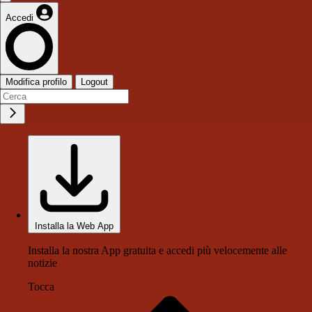
Accedi
Modifica profilo
Logout
Installa la Web App
Installa la nostra App gratuita e accedi più velocemente alle
notizie
Tocca