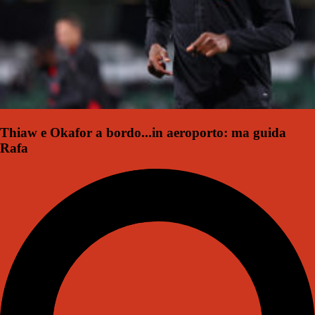
Thiaw e Okafor a bordo...in aeroporto: ma guida
Rafa