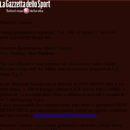
Milanisti Channel
Testata giornalistica registrata - Aut. Trib. di Milano n. 6415 del
6/06/2024 DDD Media Srls
Direttore Responsabile: Marco Torretta
Vice Direttore: Max Bambara.
Sito non ufficiale e non connesso all' associazione calcio Milan.
Marchio e logo dell' AC Milan sono di esclusiva proprietà di A.C.
Milan S.p.A.
Il sito MilanistiChannel.com di titolarità di DDD MEDIA SRLS via
delle Risaie 3, 20079 Basiglio (Milano), C.F./P.IVA 10837110963, è
partner de La Gazzetta dello Sport e affiliato al network Gazzanet di
RCS Mediagroup S.p.a..
Unico responsabile dei contenuti (testi, foto, video e grafiche) è DDD
MEDIA SRLS; per ogni comunicazione avente ad oggetto i contenuti
del Sito scrivere a
milanistichannel1899@gmail.com
Milanisti Channel è una testata giornalistica dedicata a Milan news,