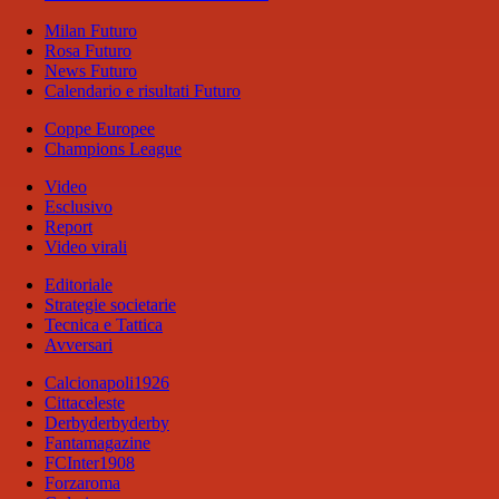
Milan Futuro
Rosa Futuro
News Futuro
Calendario e risultati Futuro
Coppe Europee
Champions League
Video
Esclusivo
Report
Video virali
Editoriale
Strategie societarie
Tecnica e Tattica
Avversari
Calcionapoli1926
Cittaceleste
Derbyderbyderby
Fantamagazine
FCInter1908
Forzaroma