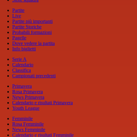
Partite
Live
Partite più importanti
Partite Storiche
Probabili formazioni
Pagelle
Dove vedere la partita
Info biglietti
Serie A
Calendario
Classifica
Campionati precedenti
Primavera
Rosa Primavera
News Primavera
Calendario e risultati Primavera
Youth League
Femminile
Rosa Femminile
News Femminile
Calendario e risultati Femminile