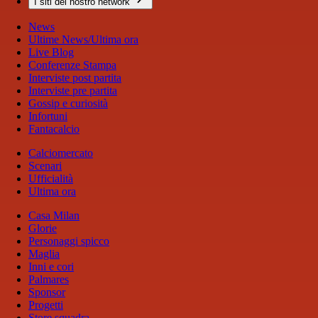
I siti del nostro network
News
Ultime News/Ultima ora
Live Blog
Conferenze Stampa
Interviste post partita
Interviste pre partita
Gossip e curiosità
Infortuni
Fantacalcio
Calciomercato
Scenari
Ufficialità
Ultima ora
Casa Milan
Glorie
Personaggi spicco
Maglia
Inni e cori
Palmares
Sponsor
Progetti
Store squadra