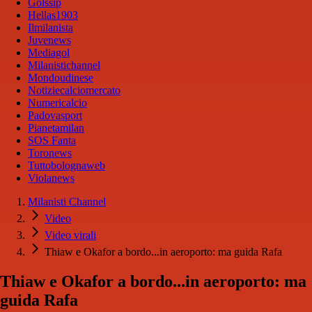
Golssip
Hellas1903
Ilmilanista
Juvenews
Mediagol
Milanistichannel
Mondoudinese
Notiziecalciomercato
Numericalcio
Padovasport
Pianetamilan
SOS Fanta
Toronews
Tuttobolognaweb
Violanews
Milanisti Channel
Video
Video virali
Thiaw e Okafor a bordo...in aeroporto: ma guida Rafa
Thiaw e Okafor a bordo...in aeroporto: ma
guida Rafa