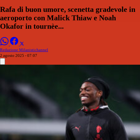
Rafa di buon umore, scenetta gradevole in
aeroporto con Malick Thiaw e Noah
Okafor in tournèe...
Redazione Milanistichannel
2 agosto 2025 - 07:07