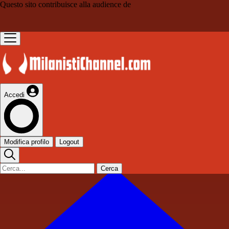
Questo sito contribuisce alla audience de
Accedi
Modifica profilo
Logout
Cerca