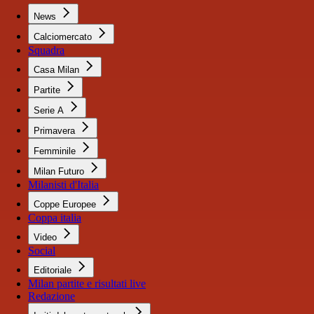
News
Calciomercato
Squadra
Casa Milan
Partite
Serie A
Primavera
Femminile
Milan Futuro
Milanisti d'Italia
Coppe Europee
Coppa italia
Video
Social
Editoriale
Milan partite e risultati live
Redazione