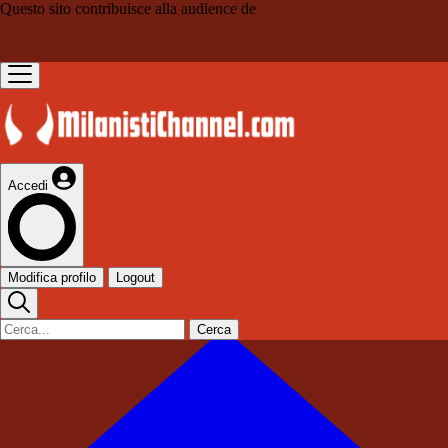
Questo sito contribuisce alla audience de
Accedi
Modifica profilo
Logout
Cerca