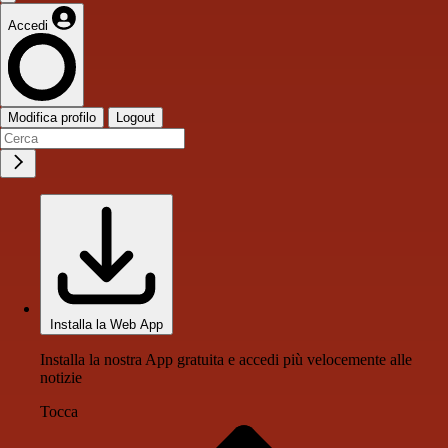
Accedi
Modifica profilo
Logout
Installa la Web App
Installa la nostra App gratuita e accedi più velocemente alle
notizie
Tocca