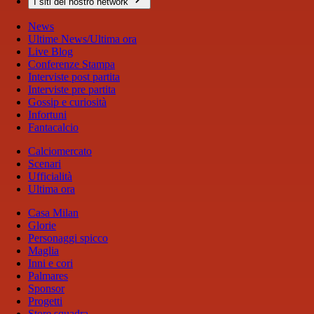
I siti del nostro network
News
Ultime News/Ultima ora
Live Blog
Conferenze Stampa
Interviste post partita
Interviste pre partita
Gossip e curiosità
Infortuni
Fantacalcio
Calciomercato
Scenari
Ufficialità
Ultima ora
Casa Milan
Glorie
Personaggi spicco
Maglia
Inni e cori
Palmares
Sponsor
Progetti
Store squadra