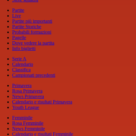
Partite
Live
Partite più importanti
Partite Storiche
Probabili formazioni
Pagelle
Dove vedere la partita
Info biglietti
Serie A
Calendario
Classifica
Campionati precedenti
Primavera
Rosa Primavera
News Primavera
Calendario e risultati Primavera
Youth League
Femminile
Rosa Femminile
News Femminile
Calendario e risultati Femminile