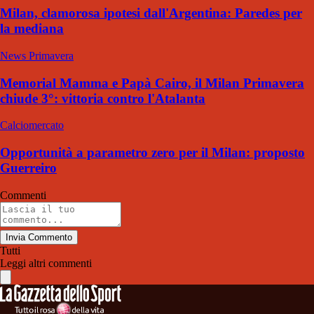
Milan, clamorosa ipotesi dall'Argentina: Paredes per
la mediana
News Primavera
Memorial Mamma e Papà Cairo, il Milan Primavera
chiude 3°: vittoria contro l'Atalanta
Calciomercato
Opportunità a parametro zero per il Milan: proposto
Guerreiro
Commenti
Invia Commento
Tutti
Leggi altri commenti