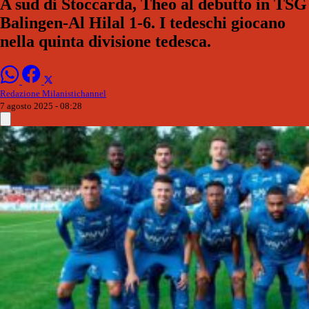
A sud di Stoccarda, Theo al debutto in TSG
Balingen-Al Hilal 1-6. I tedeschi giocano
nella quinta divisione tedesca.
Redazione Milanistichannel
7 agosto 2025 - 08:28