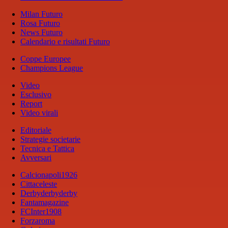
Milan Futuro
Rosa Futuro
News Futuro
Calendario e risultati Futuro
Coppe Europee
Champions League
Video
Esclusivo
Report
Video virali
Editoriale
Strategie societarie
Tecnica e Tattica
Avversari
Calcionapoli1926
Cittaceleste
Derbyderbyderby
Fantamagazine
FCInter1908
Forzaroma