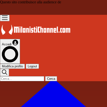
Questo sito contribuisce alla audience de
Accedi
Modifica profilo
Logout
Cerca