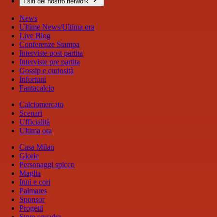
I siti del nostro network
News
Ultime News/Ultima ora
Live Blog
Conferenze Stampa
Interviste post partita
Interviste pre partita
Gossip e curiosità
Infortuni
Fantacalcio
Calciomercato
Scenari
Ufficialità
Ultima ora
Casa Milan
Glorie
Personaggi spicco
Maglia
Inni e cori
Palmares
Sponsor
Progetti
Store squadra