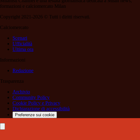
Milanisti Channel è una testata giornalistica dedicata a Milan news,
formazioni e calciomercato Milan
Copyright 2021-2026 © Tutti i diritti riservati.
Calciomercato
Scenari
Ufficialità
Ultima ora
Informazioni
Redazione
Trasparenza
Archivio
Community Policy
Cookie Policy e Privacy
Dichiarazione di accessibilità
Preferenze sui cookie