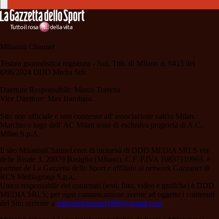
Milanisti Channel
Testata giornalistica registrata - Aut. Trib. di Milano n. 6415 del
6/06/2024 DDD Media Srls
Direttore Responsabile: Marco Torretta
Vice Direttore: Max Bambara.
Sito non ufficiale e non connesso all' associazione calcio Milan.
Marchio e logo dell' AC Milan sono di esclusiva proprietà di A.C.
Milan S.p.A.
Il sito MilanistiChannel.com di titolarità di DDD MEDIA SRLS via
delle Risaie 3, 20079 Basiglio (Milano), C.F./P.IVA 10837110963, è
partner de La Gazzetta dello Sport e affiliato al network Gazzanet di
RCS Mediagroup S.p.a..
Unico responsabile dei contenuti (testi, foto, video e grafiche) è DDD
MEDIA SRLS; per ogni comunicazione avente ad oggetto i contenuti
del Sito scrivere a
milanistichannel1899@gmail.com