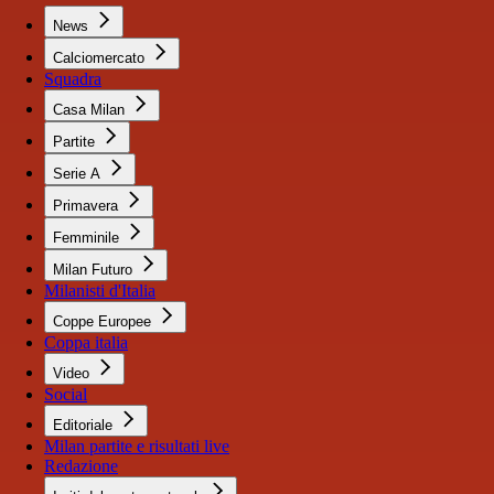
News
Calciomercato
Squadra
Casa Milan
Partite
Serie A
Primavera
Femminile
Milan Futuro
Milanisti d'Italia
Coppe Europee
Coppa italia
Video
Social
Editoriale
Milan partite e risultati live
Redazione