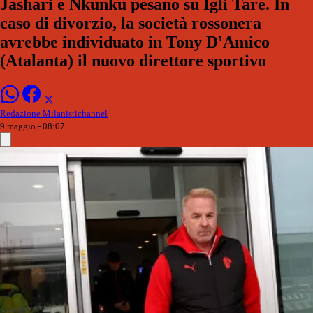
Jashari e Nkunku pesano su Igli Tare. In
caso di divorzio, la società rossonera
avrebbe individuato in Tony D'Amico
(Atalanta) il nuovo direttore sportivo
Redazione Milanistichannel
9 maggio - 08:07