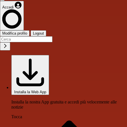
Accedi
Modifica profilo
Logout
Installa la Web App
Installa la nostra App gratuita e accedi più velocemente alle
notizie
Tocca