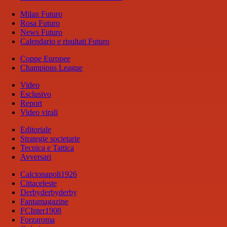
Milan Futuro
Rosa Futuro
News Futuro
Calendario e risultati Futuro
Coppe Europee
Champions League
Video
Esclusivo
Report
Video virali
Editoriale
Strategie societarie
Tecnica e Tattica
Avversari
Calcionapoli1926
Cittaceleste
Derbyderbyderby
Fantamagazine
FCInter1908
Forzaroma