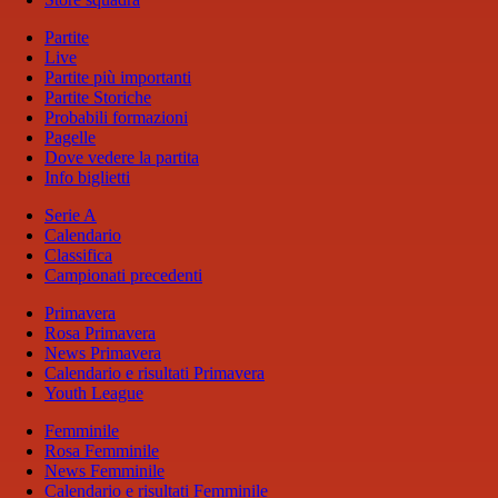
Partite
Live
Partite più importanti
Partite Storiche
Probabili formazioni
Pagelle
Dove vedere la partita
Info biglietti
Serie A
Calendario
Classifica
Campionati precedenti
Primavera
Rosa Primavera
News Primavera
Calendario e risultati Primavera
Youth League
Femminile
Rosa Femminile
News Femminile
Calendario e risultati Femminile