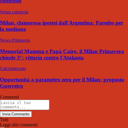
contratto
Senza categoria
Milan, clamorosa ipotesi dall'Argentina: Paredes per
la mediana
News Primavera
Memorial Mamma e Papà Cairo, il Milan Primavera
chiude 3°: vittoria contro l'Atalanta
Calciomercato
Opportunità a parametro zero per il Milan: proposto
Guerreiro
Commenti
Invia Commento
Tutti
Leggi altri commenti