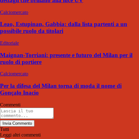
dettagli che brillano alla luce UV
Calciomercato
Leao, Estupinan, Gabbia: dalla lista partenti a un
possibile ruolo da titolari
Editoriale
Maignan-Torriani: presente e futuro del Milan per il
ruolo di portiere
Calciomercato
Per la difesa del Milan torna di moda il nome di
Gonçalo Inacio
Commenti
Invia Commento
Tutti
Leggi altri commenti