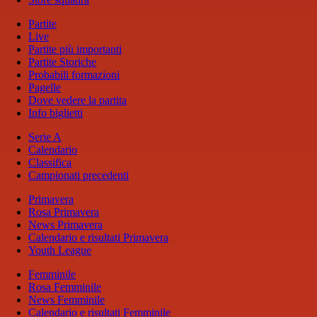
Partite
Live
Partite più importanti
Partite Storiche
Probabili formazioni
Pagelle
Dove vedere la partita
Info biglietti
Serie A
Calendario
Classifica
Campionati precedenti
Primavera
Rosa Primavera
News Primavera
Calendario e risultati Primavera
Youth League
Femminile
Rosa Femminile
News Femminile
Calendario e risultati Femminile