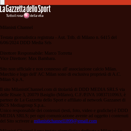
Milanisti Channel
Testata giornalistica registrata - Aut. Trib. di Milano n. 6415 del
6/06/2024 DDD Media Srls
Direttore Responsabile: Marco Torretta
Vice Direttore: Max Bambara.
Sito non ufficiale e non connesso all' associazione calcio Milan.
Marchio e logo dell' AC Milan sono di esclusiva proprietà di A.C.
Milan S.p.A.
Il sito MilanistiChannel.com di titolarità di DDD MEDIA SRLS via
delle Risaie 3, 20079 Basiglio (Milano), C.F./P.IVA 10837110963, è
partner de La Gazzetta dello Sport e affiliato al network Gazzanet di
RCS Mediagroup S.p.a..
Unico responsabile dei contenuti (testi, foto, video e grafiche) è DDD
MEDIA SRLS; per ogni comunicazione avente ad oggetto i contenuti
del Sito scrivere a
milanistichannel1899@gmail.com
Milanisti Channel è una testata giornalistica dedicata a Milan news,