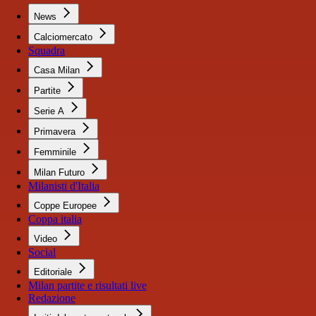
News
Calciomercato
Squadra
Casa Milan
Partite
Serie A
Primavera
Femminile
Milan Futuro
Milanisti d'Italia
Coppe Europee
Coppa italia
Video
Social
Editoriale
Milan partite e risultati live
Redazione