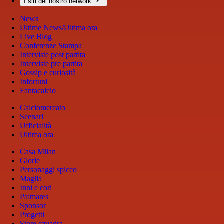
I siti del nostro network
News
Ultime News/Ultima ora
Live Blog
Conferenze Stampa
Interviste post partita
Interviste pre partita
Gossip e curiosità
Infortuni
Fantacalcio
Calciomercato
Scenari
Ufficialità
Ultima ora
Casa Milan
Glorie
Personaggi spicco
Maglia
Inni e cori
Palmares
Sponsor
Progetti
Store squadra