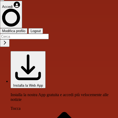
Accedi
Modifica profilo
Logout
Installa la Web App
Installa la nostra App gratuita e accedi più velocemente alle
notizie
Tocca