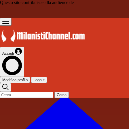
Questo sito contribuisce alla audience de
Accedi
Modifica profilo
Logout
Cerca