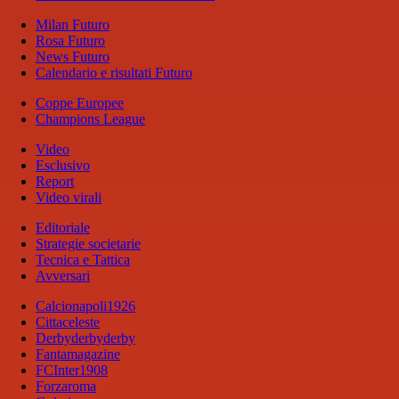
Milan Futuro
Rosa Futuro
News Futuro
Calendario e risultati Futuro
Coppe Europee
Champions League
Video
Esclusivo
Report
Video virali
Editoriale
Strategie societarie
Tecnica e Tattica
Avversari
Calcionapoli1926
Cittaceleste
Derbyderbyderby
Fantamagazine
FCInter1908
Forzaroma