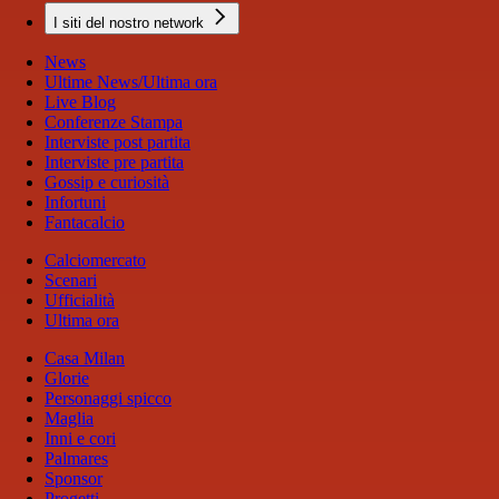
I siti del nostro network
News
Ultime News/Ultima ora
Live Blog
Conferenze Stampa
Interviste post partita
Interviste pre partita
Gossip e curiosità
Infortuni
Fantacalcio
Calciomercato
Scenari
Ufficialità
Ultima ora
Casa Milan
Glorie
Personaggi spicco
Maglia
Inni e cori
Palmares
Sponsor
Progetti