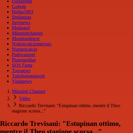
Forzaroma
Golssip
Hellas1903
Ilmilanista
Juvenews
Mediagol
Milanistichannel
Mondoudinese
Notiziecalciomercato
Numericalcio
Padovasport
Pianetamilan
SOS Fanta
Toronews
Tuttobolognaweb
Violanews
Milanisti Channel
Video
Riccardo Trevisani: "Estupinan ottimo, mentre il Theo
stagione scorsa..."
Riccardo Trevisani: "Estupinan ottimo,
mentre il Theo stagione scorsa..."