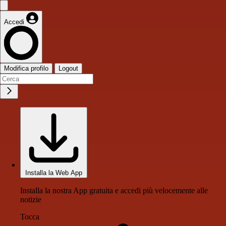
Accedi
Modifica profilo
Logout
Installa la Web App
Installa la nostra App gratuita e accedi più velocemente alle
notizie
Tocca