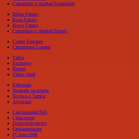
Calendario e risultati Femminile
Milan Futuro
Rosa Futuro
News Futuro
Calendario e risultati Futuro
Coppe Europee
Champions League
Video
Esclusivo
Report
Video virali
Editoriale
Strategie societarie
Tecnica e Tattica
Avversari
Calcionapoli1926
Cittaceleste
Derbyderbyderby
Fantamagazine
FCInter1908