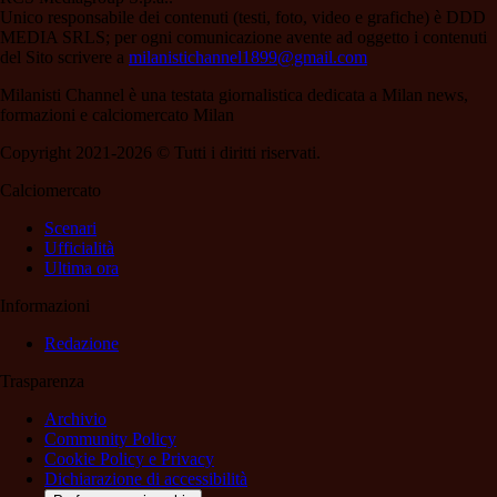
Unico responsabile dei contenuti (testi, foto, video e grafiche) è DDD
MEDIA SRLS; per ogni comunicazione avente ad oggetto i contenuti
del Sito scrivere a
milanistichannel1899@gmail.com
Milanisti Channel è una testata giornalistica dedicata a Milan news,
formazioni e calciomercato Milan
Copyright 2021-2026 © Tutti i diritti riservati.
Calciomercato
Scenari
Ufficialità
Ultima ora
Informazioni
Redazione
Trasparenza
Archivio
Community Policy
Cookie Policy e Privacy
Dichiarazione di accessibilità