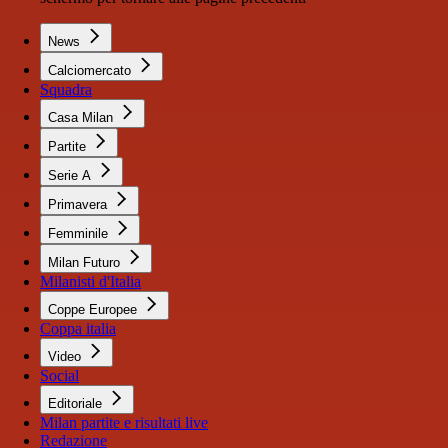
News
Calciomercato
Squadra
Casa Milan
Partite
Serie A
Primavera
Femminile
Milan Futuro
Milanisti d'Italia
Coppe Europee
Coppa italia
Video
Social
Editoriale
Milan partite e risultati live
Redazione