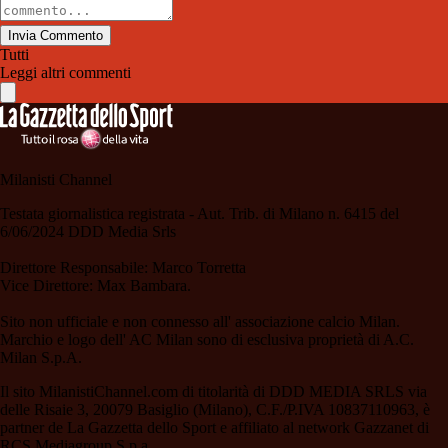
Invia Commento
Tutti
Leggi altri commenti
Milanisti Channel
Testata giornalistica registrata - Aut. Trib. di Milano n. 6415 del
6/06/2024 DDD Media Srls
Direttore Responsabile: Marco Torretta
Vice Direttore: Max Bambara.
Sito non ufficiale e non connesso all' associazione calcio Milan.
Marchio e logo dell' AC Milan sono di esclusiva proprietà di A.C.
Milan S.p.A.
Il sito MilanistiChannel.com di titolarità di DDD MEDIA SRLS via
delle Risaie 3, 20079 Basiglio (Milano), C.F./P.IVA 10837110963, è
partner de La Gazzetta dello Sport e affiliato al network Gazzanet di
RCS Mediagroup S.p.a..