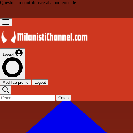
Questo sito contribuisce alla audience de
Accedi
Modifica profilo
Logout
Cerca