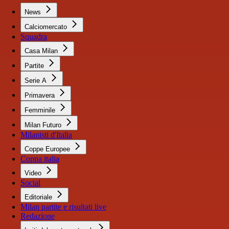
News
Calciomercato
Squadra
Casa Milan
Partite
Serie A
Primavera
Femminile
Milan Futuro
Milanisti d'Italia
Coppe Europee
Coppa italia
Video
Social
Editoriale
Milan partite e risultati live
Redazione