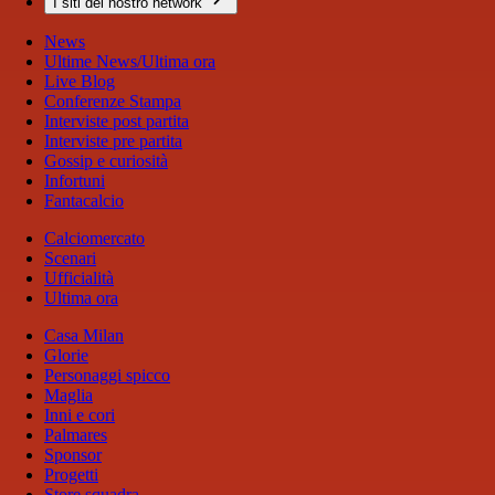
I siti del nostro network
News
Ultime News/Ultima ora
Live Blog
Conferenze Stampa
Interviste post partita
Interviste pre partita
Gossip e curiosità
Infortuni
Fantacalcio
Calciomercato
Scenari
Ufficialità
Ultima ora
Casa Milan
Glorie
Personaggi spicco
Maglia
Inni e cori
Palmares
Sponsor
Progetti
Store squadra