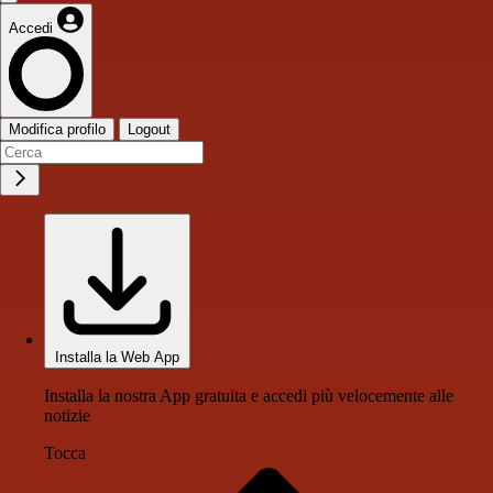
Accedi
Modifica profilo
Logout
Installa la Web App
Installa la nostra App gratuita e accedi più velocemente alle
notizie
Tocca