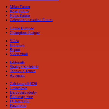
Milan Futuro
Rosa Futuro
News Futuro
Calendario e risultati Futuro
Coppe Europee
Champions League
Video
Esclusivo
Report
Video virali
Editoriale
Strategie societarie
Tecnica e Tattica
Avversari
Calcionapoli1926
Cittaceleste
Derbyderbyderby
Fantamagazine
FCInter1908
Forzaroma