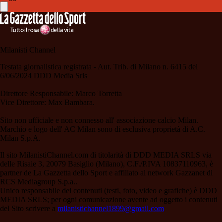
Milanisti Channel
Testata giornalistica registrata - Aut. Trib. di Milano n. 6415 del
6/06/2024 DDD Media Srls
Direttore Responsabile: Marco Torretta
Vice Direttore: Max Bambara.
Sito non ufficiale e non connesso all' associazione calcio Milan.
Marchio e logo dell' AC Milan sono di esclusiva proprietà di A.C.
Milan S.p.A.
Il sito MilanistiChannel.com di titolarità di DDD MEDIA SRLS via
delle Risaie 3, 20079 Basiglio (Milano), C.F./P.IVA 10837110963, è
partner de La Gazzetta dello Sport e affiliato al network Gazzanet di
RCS Mediagroup S.p.a..
Unico responsabile dei contenuti (testi, foto, video e grafiche) è DDD
MEDIA SRLS; per ogni comunicazione avente ad oggetto i contenuti
del Sito scrivere a
milanistichannel1899@gmail.com