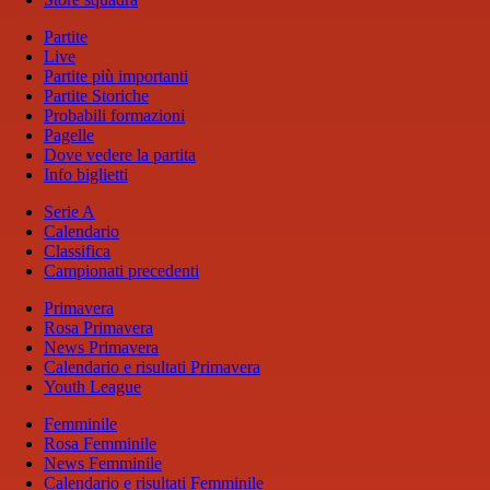
Partite
Live
Partite più importanti
Partite Storiche
Probabili formazioni
Pagelle
Dove vedere la partita
Info biglietti
Serie A
Calendario
Classifica
Campionati precedenti
Primavera
Rosa Primavera
News Primavera
Calendario e risultati Primavera
Youth League
Femminile
Rosa Femminile
News Femminile
Calendario e risultati Femminile