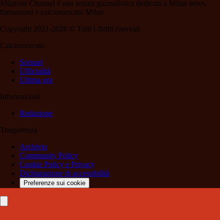
Milanisti Channel è una testata giornalistica dedicata a Milan news,
formazioni e calciomercato Milan
Copyright 2021-2026 © Tutti i diritti riservati.
Calciomercato
Scenari
Ufficialità
Ultima ora
Informazioni
Redazione
Trasparenza
Archivio
Community Policy
Cookie Policy e Privacy
Dichiarazione di accessibilità
Preferenze sui cookie