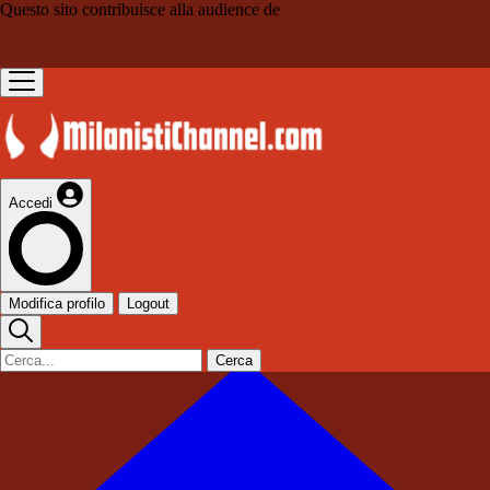
Questo sito contribuisce alla audience de
Accedi
Modifica profilo
Logout
Cerca