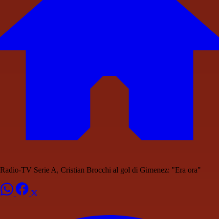
Radio-TV Serie A, Cristian Brocchi al gol di Gimenez: "Era ora"