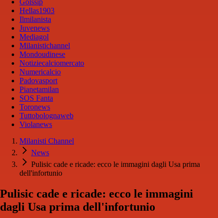
Golssip
Hellas1903
Ilmilanista
Juvenews
Mediagol
Milanistichannel
Mondoudinese
Notiziecalciomercato
Numericalcio
Padovasport
Pianetamilan
SOS Fanta
Toronews
Tuttobolognaweb
Violanews
Milanisti Channel
News
Pulisic cade e ricade: ecco le immagini dagli Usa prima
dell'infortunio
Pulisic cade e ricade: ecco le immagini
dagli Usa prima dell'infortunio