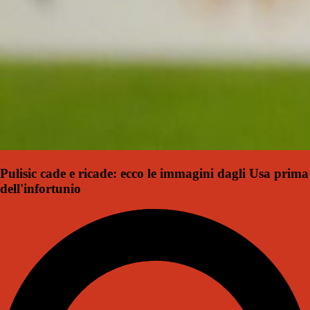
Pulisic cade e ricade: ecco le immagini dagli Usa prima
dell'infortunio