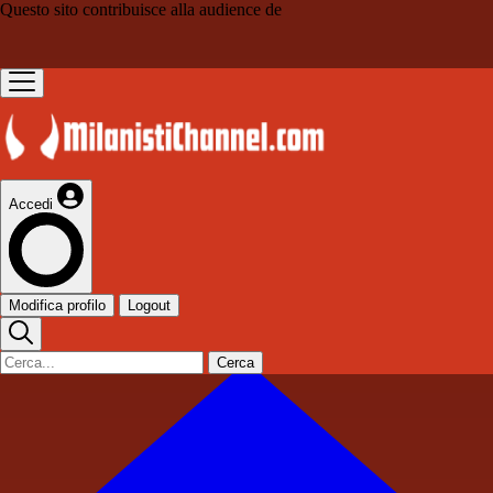
Questo sito contribuisce alla audience de
Accedi
Modifica profilo
Logout
Cerca