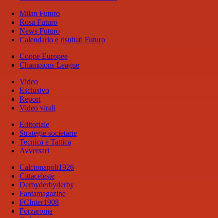
Milan Futuro
Rosa Futuro
News Futuro
Calendario e risultati Futuro
Coppe Europee
Champions League
Video
Esclusivo
Report
Video virali
Editoriale
Strategie societarie
Tecnica e Tattica
Avversari
Calcionapoli1926
Cittaceleste
Derbyderbyderby
Fantamagazine
FCInter1908
Forzaroma