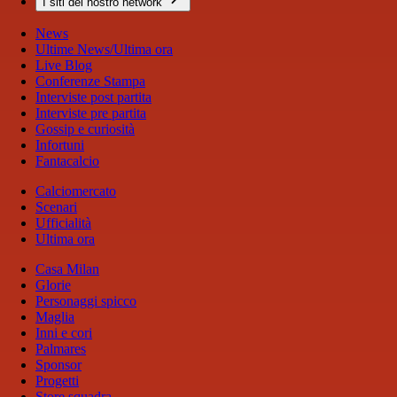
I siti del nostro network
News
Ultime News/Ultima ora
Live Blog
Conferenze Stampa
Interviste post partita
Interviste pre partita
Gossip e curiosità
Infortuni
Fantacalcio
Calciomercato
Scenari
Ufficialità
Ultima ora
Casa Milan
Glorie
Personaggi spicco
Maglia
Inni e cori
Palmares
Sponsor
Progetti
Store squadra