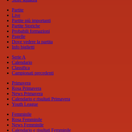
Partite
Live
Partite più importanti
Partite Storiche
Probabili formazioni
Pagelle
Dove vedere la partita
Info biglietti
Serie A
Calendario
Classifica
Campionati precedenti
Primavera
Rosa Primavera
News Primavera
Calendario e risultati Primavera
Youth League
Femminile
Rosa Femminile
News Femminile
Calendario e risultati Femminile