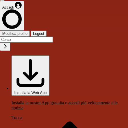
Accedi
Modifica profilo
Logout
Installa la Web App
Installa la nostra App gratuita e accedi più velocemente alle
notizie
Tocca