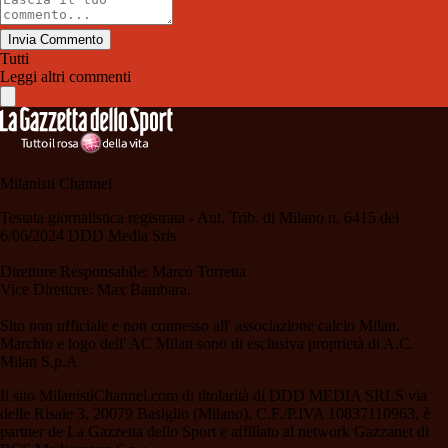
Invia Commento
Tutti
Leggi altri commenti
Milanisti Channel
Testata giornalistica registrata - Aut. Trib. di Milano n. 6415 del
6/06/2024 DDD Media Srls
Direttore Responsabile: Marco Torretta
Vice Direttore: Max Bambara.
Sito non ufficiale e non connesso all' associazione calcio Milan.
Marchio e logo dell' AC Milan sono di esclusiva proprietà di A.C.
Milan S.p.A.
Il sito MilanistiChannel.com di titolarità di DDD MEDIA SRLS via
delle Risaie 3, 20079 Basiglio (Milano), C.F./P.IVA 10837110963, è
partner de La Gazzetta dello Sport e affiliato al network Gazzanet di