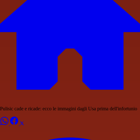
Pulisic cade e ricade: ecco le immagini dagli Usa prima dell'infortunio