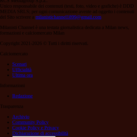
RCS Mediagroup S.p.a..
Unico responsabile dei contenuti (testi, foto, video e grafiche) è DDD
MEDIA SRLS; per ogni comunicazione avente ad oggetto i contenuti
del Sito scrivere a
milanistichannel1899@gmail.com
Milanisti Channel è una testata giornalistica dedicata a Milan news,
formazioni e calciomercato Milan
Copyright 2021-2026 © Tutti i diritti riservati.
Calciomercato
Scenari
Ufficialità
Ultima ora
Informazioni
Redazione
Trasparenza
Archivio
Community Policy
Cookie Policy e Privacy
Dichiarazione di accessibilità