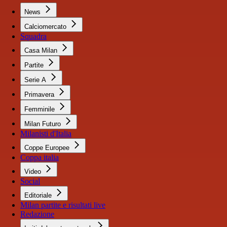
News
Calciomercato
Squadra
Casa Milan
Partite
Serie A
Primavera
Femminile
Milan Futuro
Milanisti d'Italia
Coppe Europee
Coppa italia
Video
Social
Editoriale
Milan partite e risultati live
Redazione