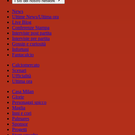
I siti del nostro network
News
Ultime News/Ultima ora
Live Blog
Conferenze Stampa
Interviste post partita
Interviste pre partita
Gossip e curiosità
Infortuni
Fantacalcio
Calciomercato
Scenari
Ufficialità
Ultima ora
Casa Milan
Glorie
Personaggi spicco
Maglia
Inni e cori
Palmares
Sponsor
Progetti
Store squadra