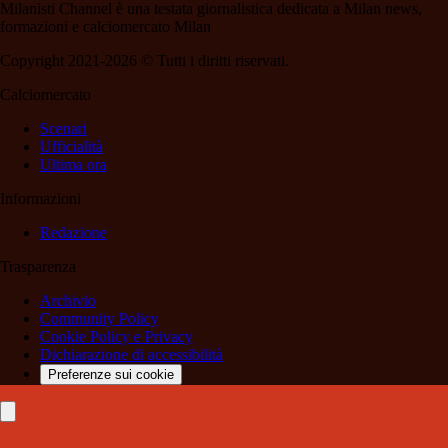
Milanisti Channel è una testata giornalistica dedicata a Milan news,
formazioni e calciomercato Milan
Copyright 2021-2026 © Tutti i diritti riservati.
Calciomercato
Scenari
Ufficialità
Ultima ora
Informazioni
Redazione
Trasparenza
Archivio
Community Policy
Cookie Policy e Privacy
Dichiarazione di accessibilità
Preferenze sui cookie