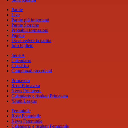
Partite
Live
Partite più importanti
Partite Storiche
Probabili formazioni
Pagelle
Dove vedere la partita
Info biglietti
Serie A
Calendario
Classifica
Campionati precedenti
Primavera
Rosa Primavera
News Primavera
Calendario e risultati Primavera
Youth League
Femminile
Rosa Femminile
News Femminile
Calendario e risultati Femminile