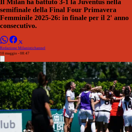
Il Milan ha battuto 3-1 la Juventus nella
semifinale della Final Four Primavera
Femminile 2025-26: in finale per il 2' anno
consecutivo.
Redazione Milanistichannel
10 maggio - 08:47