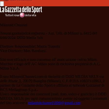
Milanisti Channel
Testata giornalistica registrata - Aut. Trib. di Milano n. 6415 del
6/06/2024 DDD Media Srls
Direttore Responsabile: Marco Torretta
Vice Direttore: Max Bambara.
Sito non ufficiale e non connesso all' associazione calcio Milan.
Marchio e logo dell' AC Milan sono di esclusiva proprietà di A.C.
Milan S.p.A.
Il sito MilanistiChannel.com di titolarità di DDD MEDIA SRLS via
delle Risaie 3, 20079 Basiglio (Milano), C.F./P.IVA 10837110963, è
partner de La Gazzetta dello Sport e affiliato al network Gazzanet di
RCS Mediagroup S.p.a..
Unico responsabile dei contenuti (testi, foto, video e grafiche) è DDD
MEDIA SRLS; per ogni comunicazione avente ad oggetto i contenuti
del Sito scrivere a
milanistichannel1899@gmail.com