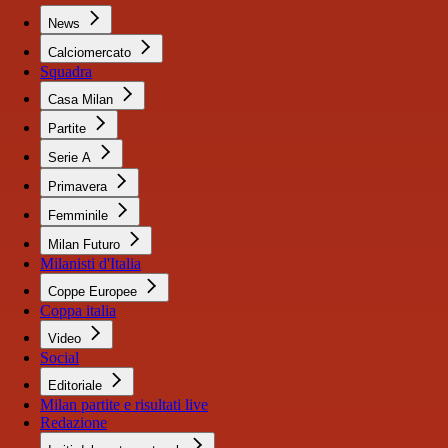
News
Calciomercato
Squadra
Casa Milan
Partite
Serie A
Primavera
Femminile
Milan Futuro
Milanisti d'Italia
Coppe Europee
Coppa italia
Video
Social
Editoriale
Milan partite e risultati live
Redazione