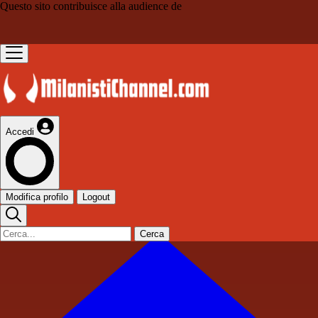
Questo sito contribuisce alla audience de
Accedi
Modifica profilo
Logout
Cerca