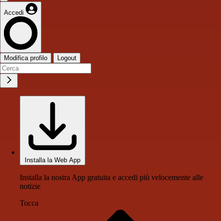
Accedi
Modifica profilo
Logout
Installa la Web App
Installa la nostra App gratuita e accedi più velocemente alle
notizie
Tocca