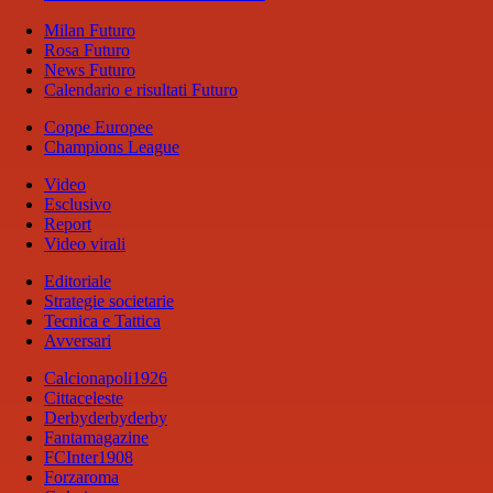
Milan Futuro
Rosa Futuro
News Futuro
Calendario e risultati Futuro
Coppe Europee
Champions League
Video
Esclusivo
Report
Video virali
Editoriale
Strategie societarie
Tecnica e Tattica
Avversari
Calcionapoli1926
Cittaceleste
Derbyderbyderby
Fantamagazine
FCInter1908
Forzaroma