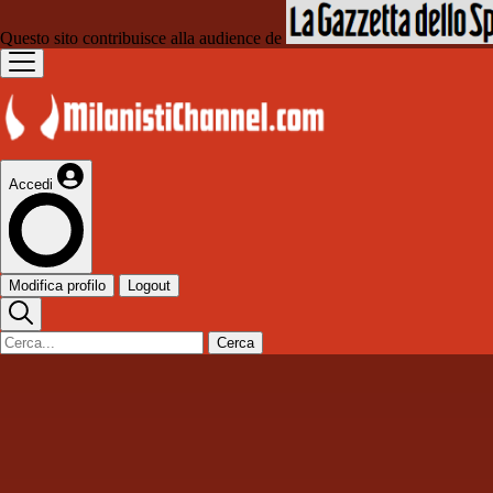
Questo sito contribuisce alla audience de
Accedi
Modifica profilo
Logout
Cerca