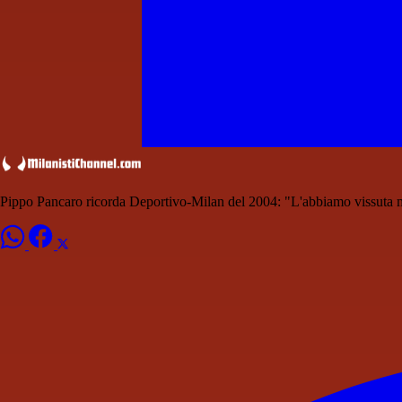
Pippo Pancaro ricorda Deportivo-Milan del 2004: "L'abbiamo vissuta 