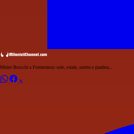
Mister Brocchi a Formentera: sole, estate, sorrisi e piadina...