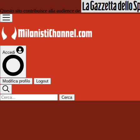
Questo sito contribuisce alla audience de
Accedi
Modifica profilo
Logout
Cerca