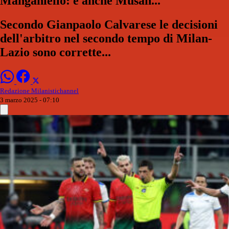
Manganiello: e anche Musah...
Secondo Gianpaolo Calvarese le decisioni
dell'arbitro nel secondo tempo di Milan-
Lazio sono corrette...
Redazione Milanistichannel
3 marzo 2025 - 07:10