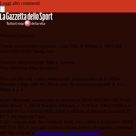
Leggi altri commenti
Milanisti Channel
Testata giornalistica registrata - Aut. Trib. di Milano n. 6415 del
6/06/2024 DDD Media Srls
Direttore Responsabile: Marco Torretta
Vice Direttore: Max Bambara.
Sito non ufficiale e non connesso all' associazione calcio Milan.
Marchio e logo dell' AC Milan sono di esclusiva proprietà di A.C.
Milan S.p.A.
Il sito MilanistiChannel.com di titolarità di DDD MEDIA SRLS via
delle Risaie 3, 20079 Basiglio (Milano), C.F./P.IVA 10837110963, è
partner de La Gazzetta dello Sport e affiliato al network Gazzanet di
RCS Mediagroup S.p.a..
Unico responsabile dei contenuti (testi, foto, video e grafiche) è DDD
MEDIA SRLS; per ogni comunicazione avente ad oggetto i contenuti
del Sito scrivere a
milanistichannel1899@gmail.com