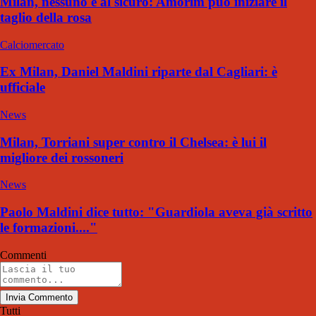
Milan, nessuno è al sicuro: Amorim può iniziare il
taglio della rosa
Calciomercato
Ex Milan, Daniel Maldini riparte dal Cagliari: è
ufficiale
News
Milan, Torriani super contro il Chelsea: è lui il
migliore dei rossoneri
News
Paolo Maldini dice tutto: "Guardiola aveva già scritto
le formazioni...."
Commenti
Invia Commento
Tutti