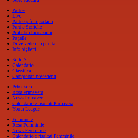
Partite
Live
Partite più importanti
Partite Storiche
Probabili formazioni
Pagelle
Dove vedere la partita
Info biglietti
Serie A
Calendario
Classifica
Campionati precedenti
Primavera
Rosa Primavera
News Primavera
Calendario e risultati Primavera
Youth League
Femminile
Rosa Femminile
News Femminile
Calendario e risultati Femminile