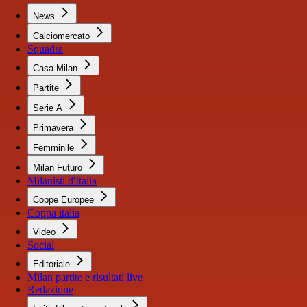
News
Calciomercato
Squadra
Casa Milan
Partite
Serie A
Primavera
Femminile
Milan Futuro
Milanisti d'Italia
Coppe Europee
Coppa italia
Video
Social
Editoriale
Milan partite e risultati live
Redazione