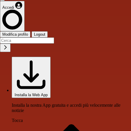
Accedi
Modifica profilo
Logout
Installa la Web App
Installa la nostra App gratuita e accedi più velocemente alle
notizie
Tocca