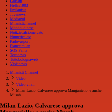
Golssip
Hellas1903
Ilmilanista
Juvenews
Mediagol
Milanistichannel
Mondoudinese
Notiziecalciomercato
Numericalcio
Padovasport
Pianetamilan
SOS Fanta
Toronews
Tuttobolognaweb
Violanews
Milanisti Channel
Video
Video virali
Milan-Lazio, Calvarese approva Manganiello: e anche
Musah...
Milan-Lazio, Calvarese approva