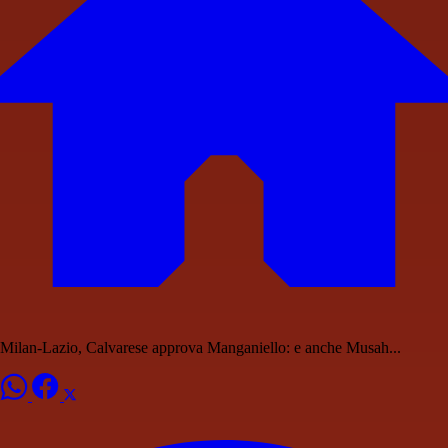
Milan-Lazio, Calvarese approva Manganiello: e anche Musah...