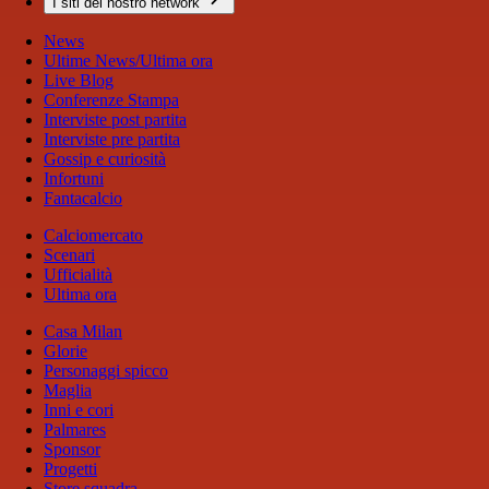
I siti del nostro network
News
Ultime News/Ultima ora
Live Blog
Conferenze Stampa
Interviste post partita
Interviste pre partita
Gossip e curiosità
Infortuni
Fantacalcio
Calciomercato
Scenari
Ufficialità
Ultima ora
Casa Milan
Glorie
Personaggi spicco
Maglia
Inni e cori
Palmares
Sponsor
Progetti
Store squadra