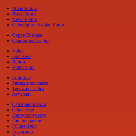
Milan Futuro
Rosa Futuro
News Futuro
Calendario e risultati Futuro
Coppe Europee
Champions League
Video
Esclusivo
Report
Video virali
Editoriale
Strategie societarie
Tecnica e Tattica
Avversari
Calcionapoli1926
Cittaceleste
Derbyderbyderby
Fantamagazine
FCInter1908
Forzaroma