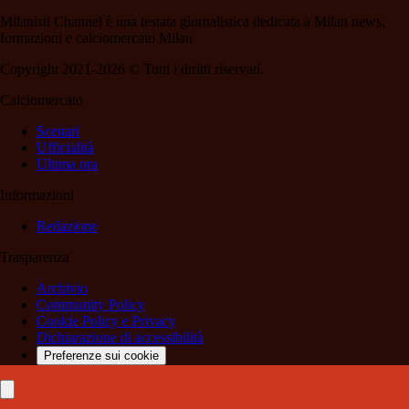
Milanisti Channel è una testata giornalistica dedicata a Milan news,
formazioni e calciomercato Milan
Copyright 2021-2026 © Tutti i diritti riservati.
Calciomercato
Scenari
Ufficialità
Ultima ora
Informazioni
Redazione
Trasparenza
Archivio
Community Policy
Cookie Policy e Privacy
Dichiarazione di accessibilità
Preferenze sui cookie