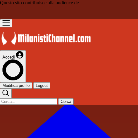
Questo sito contribuisce alla audience de
Accedi
Modifica profilo
Logout
Cerca