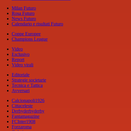
Milan Futuro
Rosa Futuro
News Futuro
Calendario e risultati Futuro
Coppe Europee
Champions League
Video
Esclusivo
Report
Video virali
Editoriale
Strategie societarie
Tecnica e Tattica
Avversari
Calcionapoli1926
Cittaceleste
Derbyderbyderby
Fantamagazine
FCInter1908
Forzaroma