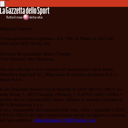
Milanisti Channel
Testata giornalistica registrata - Aut. Trib. di Milano n. 6415 del
6/06/2024 DDD Media Srls
Direttore Responsabile: Marco Torretta
Vice Direttore: Max Bambara.
Sito non ufficiale e non connesso all' associazione calcio Milan.
Marchio e logo dell' AC Milan sono di esclusiva proprietà di A.C.
Milan S.p.A.
Il sito MilanistiChannel.com di titolarità di DDD MEDIA SRLS via
delle Risaie 3, 20079 Basiglio (Milano), C.F./P.IVA 10837110963, è
partner de La Gazzetta dello Sport e affiliato al network Gazzanet di
RCS Mediagroup S.p.a..
Unico responsabile dei contenuti (testi, foto, video e grafiche) è DDD
MEDIA SRLS; per ogni comunicazione avente ad oggetto i contenuti
del Sito scrivere a
milanistichannel1899@gmail.com