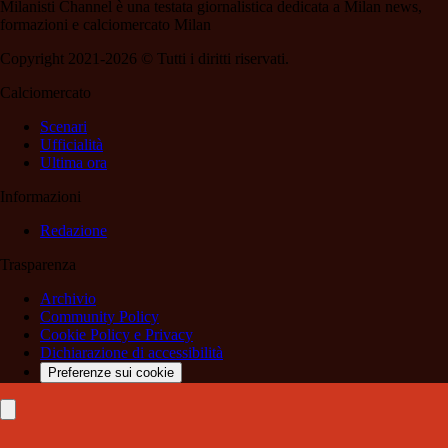
Milanisti Channel è una testata giornalistica dedicata a Milan news,
formazioni e calciomercato Milan
Copyright 2021-2026 © Tutti i diritti riservati.
Calciomercato
Scenari
Ufficialità
Ultima ora
Informazioni
Redazione
Trasparenza
Archivio
Community Policy
Cookie Policy e Privacy
Dichiarazione di accessibilità
Preferenze sui cookie