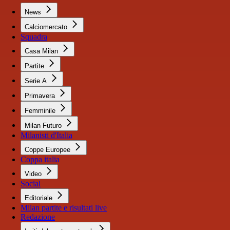
News
Calciomercato
Squadra
Casa Milan
Partite
Serie A
Primavera
Femminile
Milan Futuro
Milanisti d'Italia
Coppe Europee
Coppa italia
Video
Social
Editoriale
Milan partite e risultati live
Redazione