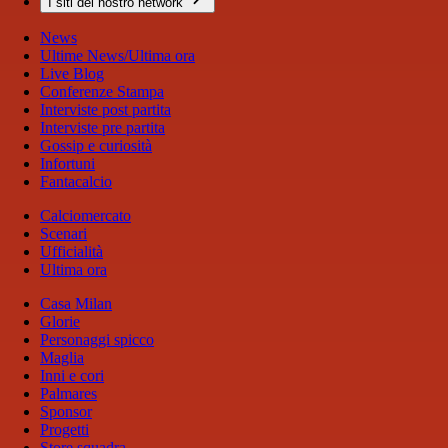
I siti del nostro network
News
Ultime News/Ultima ora
Live Blog
Conferenze Stampa
Interviste post partita
Interviste pre partita
Gossip e curiosità
Infortuni
Fantacalcio
Calciomercato
Scenari
Ufficialità
Ultima ora
Casa Milan
Glorie
Personaggi spicco
Maglia
Inni e cori
Palmares
Sponsor
Progetti
Store squadra