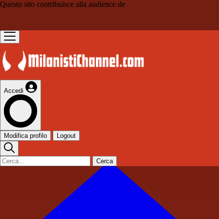
Questo sito contribuisce alla audience de
Accedi
Modifica profilo
Logout
Cerca