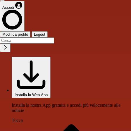
Accedi
Modifica profilo
Logout
Installa la Web App
Installa la nostra App gratuita e accedi più velocemente alle
notizie
Tocca