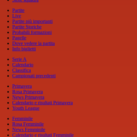
Partite
Live
Partite più importanti
Partite Storiche
Probabili formazioni
Pagelle
Dove vedere la partita
Info biglietti
Serie A
Calendario
Classifica
Campionati precedenti
Primavera
Rosa Primavera
News Primavera
Calendario e risultati Primavera
Youth League
Femminile
Rosa Femminile
News Femminile
Calendario e risultati Femminile