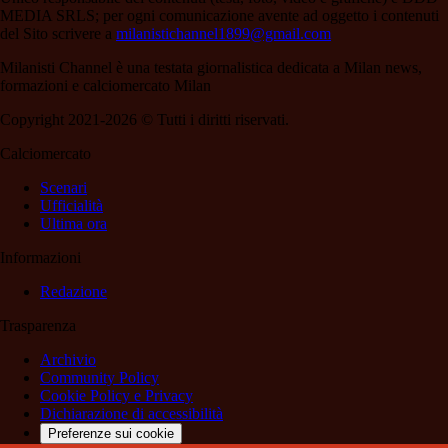
MEDIA SRLS; per ogni comunicazione avente ad oggetto i contenuti
del Sito scrivere a
milanistichannel1899@gmail.com
Milanisti Channel è una testata giornalistica dedicata a Milan news,
formazioni e calciomercato Milan
Copyright 2021-2026 © Tutti i diritti riservati.
Calciomercato
Scenari
Ufficialità
Ultima ora
Informazioni
Redazione
Trasparenza
Archivio
Community Policy
Cookie Policy e Privacy
Dichiarazione di accessibilità
Preferenze sui cookie