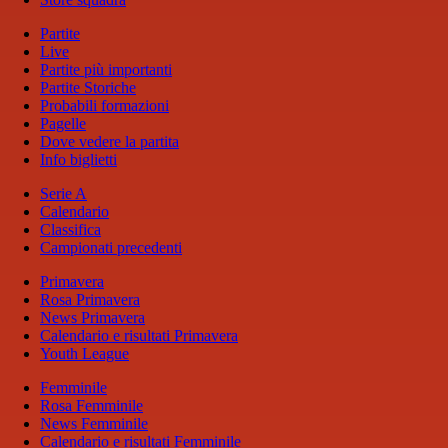
Partite
Live
Partite più importanti
Partite Storiche
Probabili formazioni
Pagelle
Dove vedere la partita
Info biglietti
Serie A
Calendario
Classifica
Campionati precedenti
Primavera
Rosa Primavera
News Primavera
Calendario e risultati Primavera
Youth League
Femminile
Rosa Femminile
News Femminile
Calendario e risultati Femminile