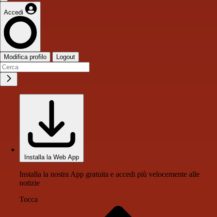
Accedi
Modifica profilo
Logout
Installa la Web App
Installa la nostra App gratuita e accedi più velocemente alle
notizie
Tocca