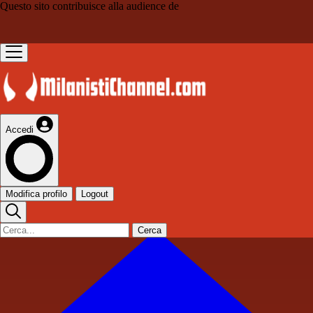
Questo sito contribuisce alla audience de
Accedi
Modifica profilo
Logout
Cerca