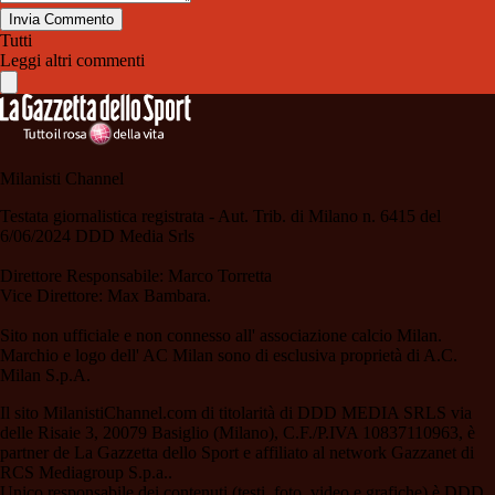
Invia Commento
Tutti
Leggi altri commenti
Milanisti Channel
Testata giornalistica registrata - Aut. Trib. di Milano n. 6415 del
6/06/2024 DDD Media Srls
Direttore Responsabile: Marco Torretta
Vice Direttore: Max Bambara.
Sito non ufficiale e non connesso all' associazione calcio Milan.
Marchio e logo dell' AC Milan sono di esclusiva proprietà di A.C.
Milan S.p.A.
Il sito MilanistiChannel.com di titolarità di DDD MEDIA SRLS via
delle Risaie 3, 20079 Basiglio (Milano), C.F./P.IVA 10837110963, è
partner de La Gazzetta dello Sport e affiliato al network Gazzanet di
RCS Mediagroup S.p.a..
Unico responsabile dei contenuti (testi, foto, video e grafiche) è DDD