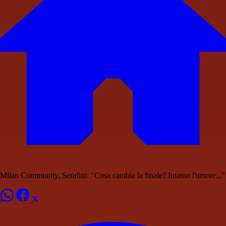
Milan Community, Serafini: "Cosa cambia la finale? Intanto l'umore..."