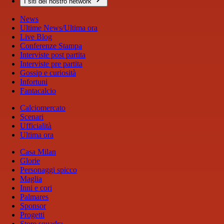
I siti del nostro network
News
Ultime News/Ultima ora
Live Blog
Conferenze Stampa
Interviste post partita
Interviste pre partita
Gossip e curiosità
Infortuni
Fantacalcio
Calciomercato
Scenari
Ufficialità
Ultima ora
Casa Milan
Glorie
Personaggi spicco
Maglia
Inni e cori
Palmares
Sponsor
Progetti
Store squadra