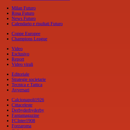
Milan Futuro
Rosa Futuro
News Futuro
Calendario e risultati Futuro
Coppe Europee
Champions League
Video
Esclusivo
Report
Video virali
Editoriale
Strategie societarie
Tecnica e Tattica
Avversari
Calcionapoli1926
Cittaceleste
Derbyderbyderby
Fantamagazine
FCInter1908
Forzaroma