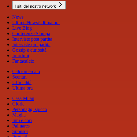
I siti del nostro network
News
Ultime News/Ultima ora
Live Blog
Conferenze Stampa
Interviste post partita
Interviste pre partita
Gossip e curiosità
Infortuni
Fantacalcio
Calciomercato
Scenari
Ufficialità
Ultima ora
Casa Milan
Glorie
Personaggi spicco
Maglia
Inni e cori
Palmares
Sponsor
Progetti