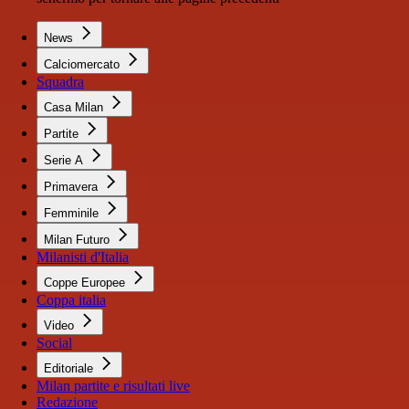
News
Calciomercato
Squadra
Casa Milan
Partite
Serie A
Primavera
Femminile
Milan Futuro
Milanisti d'Italia
Coppe Europee
Coppa italia
Video
Social
Editoriale
Milan partite e risultati live
Redazione