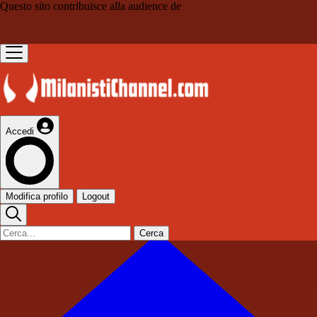
Questo sito contribuisce alla audience de
Accedi
Modifica profilo
Logout
Cerca