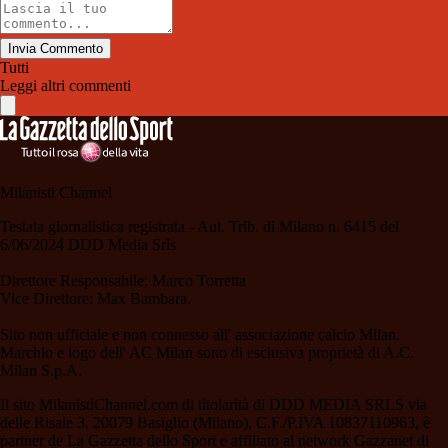
Invia Commento
Tutti
Leggi altri commenti
Milanisti Channel
Testata giornalistica registrata - Aut. Trib. di Milano n. 6415 del
6/06/2024 DDD Media Srls
Direttore Responsabile: Marco Torretta
Vice Direttore: Max Bambara.
Sito non ufficiale e non connesso all' associazione calcio Milan.
Marchio e logo dell' AC Milan sono di esclusiva proprietà di A.C.
Milan S.p.A.
Il sito MilanistiChannel.com di titolarità di DDD MEDIA SRLS via
delle Risaie 3, 20079 Basiglio (Milano), C.F./P.IVA 10837110963, è
partner de La Gazzetta dello Sport e affiliato al network Gazzanet di