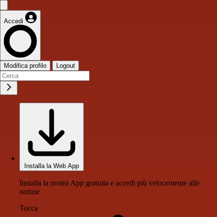
Accedi
Modifica profilo
Logout
Installa la Web App
Installa la nostra App gratuita e accedi più velocemente alle
notizie
Tocca