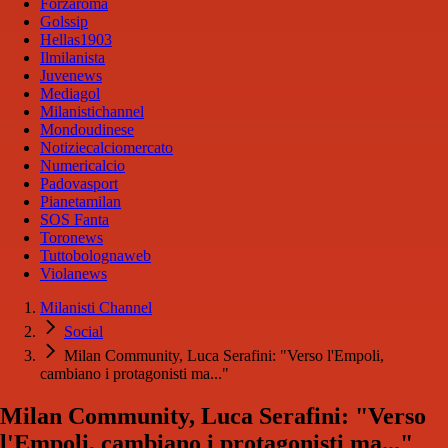
Forzaroma
Golssip
Hellas1903
Ilmilanista
Juvenews
Mediagol
Milanistichannel
Mondoudinese
Notiziecalciomercato
Numericalcio
Padovasport
Pianetamilan
SOS Fanta
Toronews
Tuttobolognaweb
Violanews
Milanisti Channel
Social
Milan Community, Luca Serafini: "Verso l'Empoli,
cambiano i protagonisti ma..."
Milan Community, Luca Serafini: "Verso
l'Empoli, cambiano i protagonisti ma..."