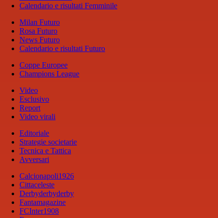
Calendario e risultati Femminile
Milan Futuro
Rosa Futuro
News Futuro
Calendario e risultati Futuro
Coppe Europee
Champions League
Video
Esclusivo
Report
Video virali
Editoriale
Strategie societarie
Tecnica e Tattica
Avversari
Calcionapoli1926
Cittaceleste
Derbyderbyderby
Fantamagazine
FCInter1908