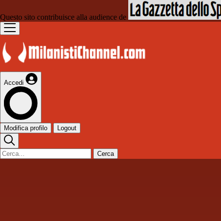
Questo sito contribuisce alla audience de
Accedi
Modifica profilo
Logout
Cerca