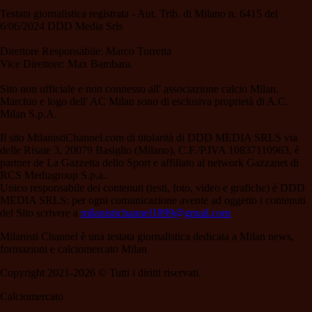
Testata giornalistica registrata - Aut. Trib. di Milano n. 6415 del
6/06/2024 DDD Media Srls
Direttore Responsabile: Marco Torretta
Vice Direttore: Max Bambara.
Sito non ufficiale e non connesso all' associazione calcio Milan.
Marchio e logo dell' AC Milan sono di esclusiva proprietà di A.C.
Milan S.p.A.
Il sito MilanistiChannel.com di titolarità di DDD MEDIA SRLS via
delle Risaie 3, 20079 Basiglio (Milano), C.F./P.IVA 10837110963, è
partner de La Gazzetta dello Sport e affiliato al network Gazzanet di
RCS Mediagroup S.p.a..
Unico responsabile dei contenuti (testi, foto, video e grafiche) è DDD
MEDIA SRLS; per ogni comunicazione avente ad oggetto i contenuti
del Sito scrivere a
milanistichannel1899@gmail.com
Milanisti Channel è una testata giornalistica dedicata a Milan news,
formazioni e calciomercato Milan
Copyright 2021-2026 © Tutti i diritti riservati.
Calciomercato