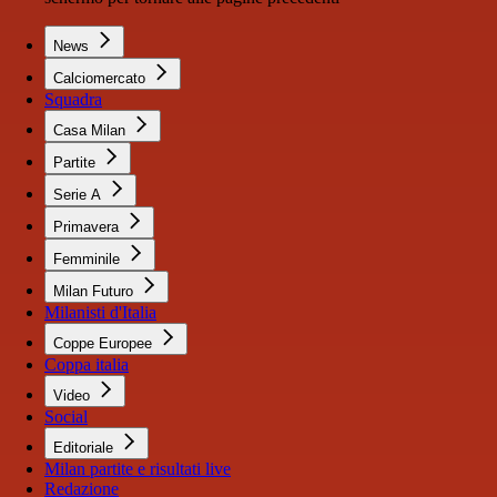
News
Calciomercato
Squadra
Casa Milan
Partite
Serie A
Primavera
Femminile
Milan Futuro
Milanisti d'Italia
Coppe Europee
Coppa italia
Video
Social
Editoriale
Milan partite e risultati live
Redazione