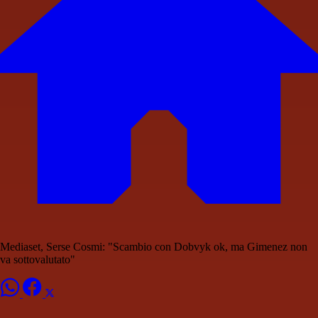
Mediaset, Serse Cosmi: "Scambio con Dobvyk ok, ma Gimenez non
va sottovalutato"