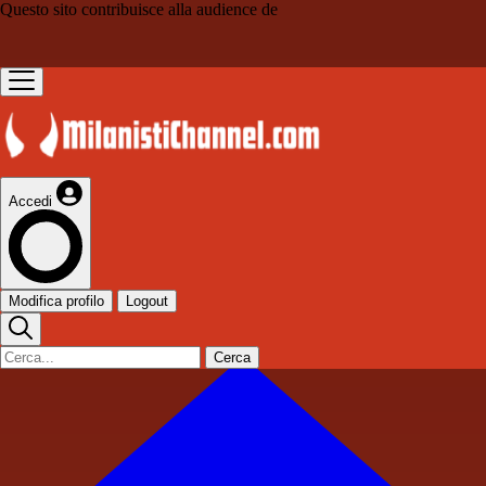
Questo sito contribuisce alla audience de
Accedi
Modifica profilo
Logout
Cerca