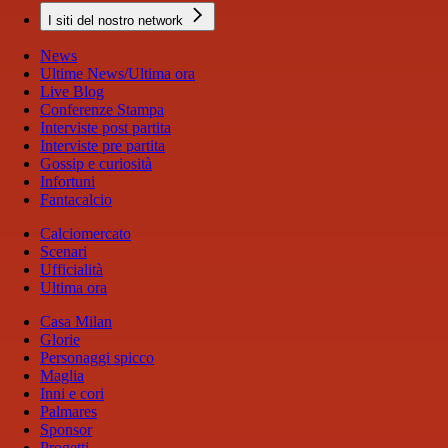
I siti del nostro network
News
Ultime News/Ultima ora
Live Blog
Conferenze Stampa
Interviste post partita
Interviste pre partita
Gossip e curiosità
Infortuni
Fantacalcio
Calciomercato
Scenari
Ufficialità
Ultima ora
Casa Milan
Glorie
Personaggi spicco
Maglia
Inni e cori
Palmares
Sponsor
Progetti