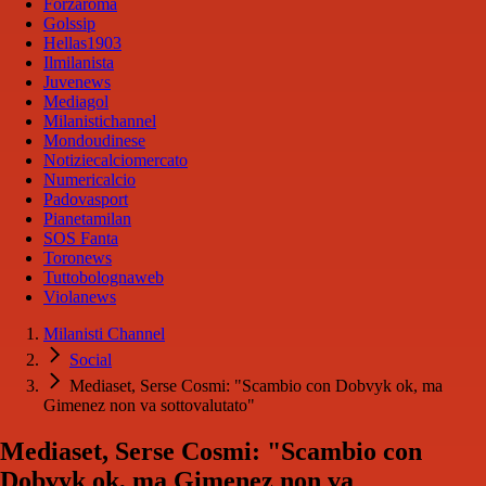
Forzaroma
Golssip
Hellas1903
Ilmilanista
Juvenews
Mediagol
Milanistichannel
Mondoudinese
Notiziecalciomercato
Numericalcio
Padovasport
Pianetamilan
SOS Fanta
Toronews
Tuttobolognaweb
Violanews
Milanisti Channel
Social
Mediaset, Serse Cosmi: "Scambio con Dobvyk ok, ma
Gimenez non va sottovalutato"
Mediaset, Serse Cosmi: "Scambio con
Dobvyk ok, ma Gimenez non va