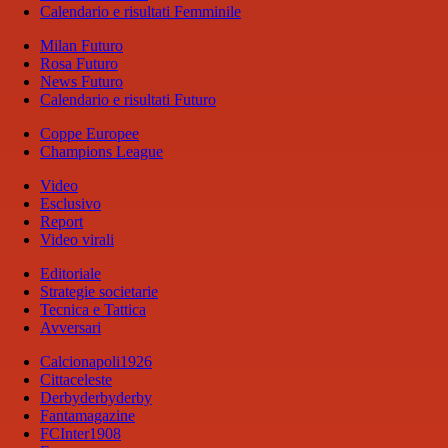
Calendario e risultati Femminile
Milan Futuro
Rosa Futuro
News Futuro
Calendario e risultati Futuro
Coppe Europee
Champions League
Video
Esclusivo
Report
Video virali
Editoriale
Strategie societarie
Tecnica e Tattica
Avversari
Calcionapoli1926
Cittaceleste
Derbyderbyderby
Fantamagazine
FCInter1908