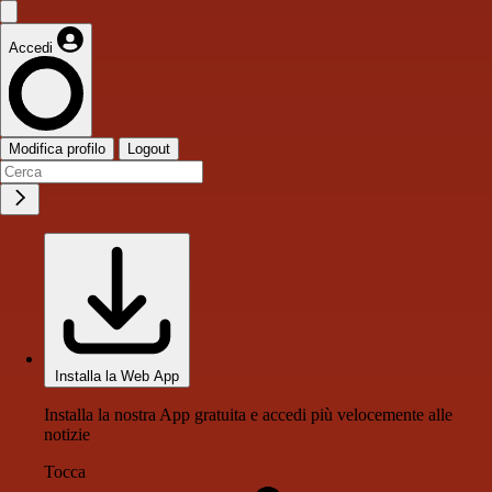
Accedi
Modifica profilo
Logout
Installa la Web App
Installa la nostra App gratuita e accedi più velocemente alle
notizie
Tocca