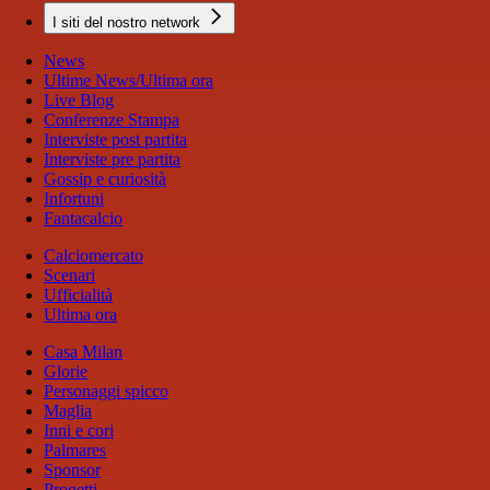
I siti del nostro network
News
Ultime News/Ultima ora
Live Blog
Conferenze Stampa
Interviste post partita
Interviste pre partita
Gossip e curiosità
Infortuni
Fantacalcio
Calciomercato
Scenari
Ufficialità
Ultima ora
Casa Milan
Glorie
Personaggi spicco
Maglia
Inni e cori
Palmares
Sponsor
Progetti