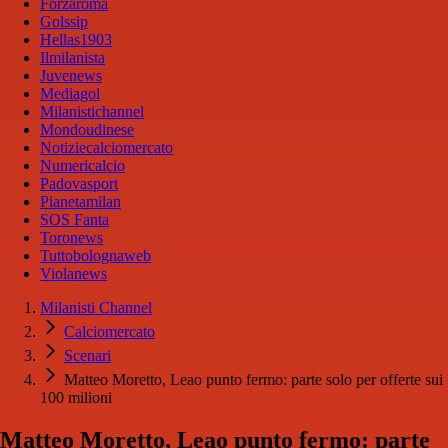
Forzaroma
Golssip
Hellas1903
Ilmilanista
Juvenews
Mediagol
Milanistichannel
Mondoudinese
Notiziecalciomercato
Numericalcio
Padovasport
Pianetamilan
SOS Fanta
Toronews
Tuttobolognaweb
Violanews
Milanisti Channel
Calciomercato
Scenari
Matteo Moretto, Leao punto fermo: parte solo per offerte sui
100 milioni
Matteo Moretto, Leao punto fermo: parte