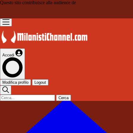
Questo sito contribuisce alla audience de
Accedi
Modifica profilo
Logout
Cerca