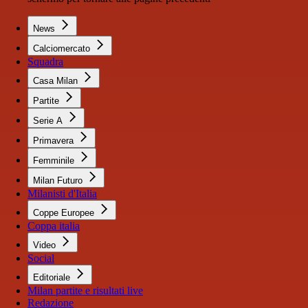
News
Calciomercato
Squadra
Casa Milan
Partite
Serie A
Primavera
Femminile
Milan Futuro
Milanisti d'Italia
Coppe Europee
Coppa italia
Video
Social
Editoriale
Milan partite e risultati live
Redazione