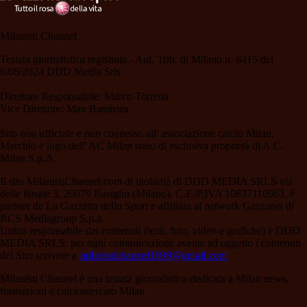
Milanisti Channel
Testata giornalistica registrata - Aut. Trib. di Milano n. 6415 del
6/06/2024 DDD Media Srls
Direttore Responsabile: Marco Torretta
Vice Direttore: Max Bambara.
Sito non ufficiale e non connesso all' associazione calcio Milan.
Marchio e logo dell' AC Milan sono di esclusiva proprietà di A.C.
Milan S.p.A.
Il sito MilanistiChannel.com di titolarità di DDD MEDIA SRLS via
delle Risaie 3, 20079 Basiglio (Milano), C.F./P.IVA 10837110963, è
partner de La Gazzetta dello Sport e affiliato al network Gazzanet di
RCS Mediagroup S.p.a..
Unico responsabile dei contenuti (testi, foto, video e grafiche) è DDD
MEDIA SRLS; per ogni comunicazione avente ad oggetto i contenuti
del Sito scrivere a
milanistichannel1899@gmail.com
Milanisti Channel è una testata giornalistica dedicata a Milan news,
formazioni e calciomercato Milan