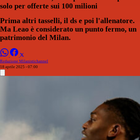
solo per offerte sui 100 milioni
Prima altri tasselli, il ds e poi l'allenatore.
Ma Leao è considerato un punto fermo, un
patrimonio del Milan.
Redazione Milanistichannel
18 aprile 2025 - 07:00