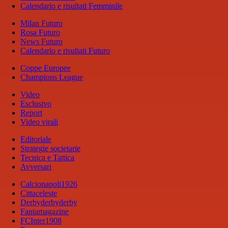
Calendario e risultati Femminile
Milan Futuro
Rosa Futuro
News Futuro
Calendario e risultati Futuro
Coppe Europee
Champions League
Video
Esclusivo
Report
Video virali
Editoriale
Strategie societarie
Tecnica e Tattica
Avversari
Calcionapoli1926
Cittaceleste
Derbyderbyderby
Fantamagazine
FCInter1908