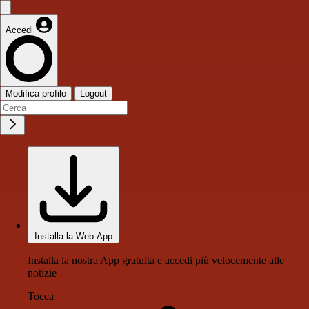
Accedi
Modifica profilo
Logout
Installa la Web App
Installa la nostra App gratuita e accedi più velocemente alle
notizie
Tocca