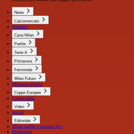
News
Calciomercato
Squadra
Casa Milan
Partite
Serie A
Primavera
Femminile
Milan Futuro
Milanisti d'Italia
Coppe Europee
Coppa italia
Video
Social
Editoriale
Milan partite e risultati live
Redazione