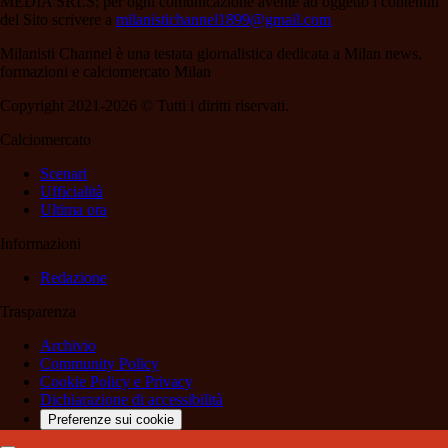
MEDIA SRLS; per ogni comunicazione avente ad oggetto i contenuti
del Sito scrivere a
milanistichannel1899@gmail.com
Milanisti Channel è una testata giornalistica dedicata a Milan news,
formazioni e calciomercato Milan
Copyright 2021-2026 © Tutti i diritti riservati.
Calciomercato
Scenari
Ufficialità
Ultima ora
Informazioni
Redazione
Trasparenza
Archivio
Community Policy
Cookie Policy e Privacy
Dichiarazione di accessibilità
Preferenze sui cookie