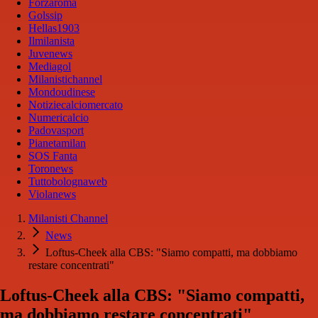
Forzaroma
Golssip
Hellas1903
Ilmilanista
Juvenews
Mediagol
Milanistichannel
Mondoudinese
Notiziecalciomercato
Numericalcio
Padovasport
Pianetamilan
SOS Fanta
Toronews
Tuttobolognaweb
Violanews
Milanisti Channel
News
Loftus-Cheek alla CBS: "Siamo compatti, ma dobbiamo
restare concentrati"
Loftus-Cheek alla CBS: "Siamo compatti,
ma dobbiamo restare concentrati"