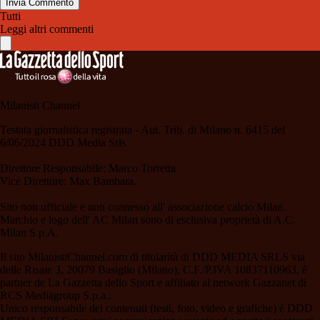
Invia Commento
Tutti
Leggi altri commenti
Milanisti Channel
Testata giornalistica registrata - Aut. Trib. di Milano n. 6415 del
6/06/2024 DDD Media Srls
Direttore Responsabile: Marco Torretta
Vice Direttore: Max Bambara.
Sito non ufficiale e non connesso all' associazione calcio Milan.
Marchio e logo dell' AC Milan sono di esclusiva proprietà di A.C.
Milan S.p.A.
Il sito MilanistiChannel.com di titolarità di DDD MEDIA SRLS via
delle Risaie 3, 20079 Basiglio (Milano), C.F./P.IVA 10837110963, è
partner de La Gazzetta dello Sport e affiliato al network Gazzanet di
RCS Mediagroup S.p.a..
Unico responsabile dei contenuti (testi, foto, video e grafiche) è DDD