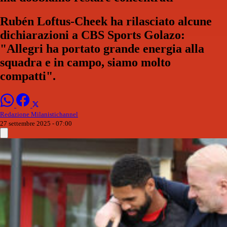
Rubén Loftus-Cheek ha rilasciato alcune
dichiarazioni a CBS Sports Golazo:
"Allegri ha portato grande energia alla
squadra e in campo, siamo molto
compatti".
Redazione Milanistichannel
27 settembre 2025 - 07:00