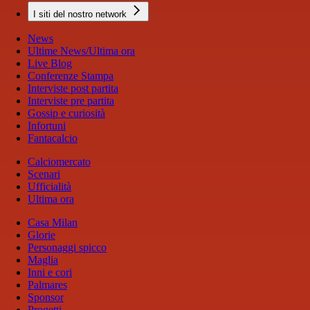
I siti del nostro network
News
Ultime News/Ultima ora
Live Blog
Conferenze Stampa
Interviste post partita
Interviste pre partita
Gossip e curiosità
Infortuni
Fantacalcio
Calciomercato
Scenari
Ufficialità
Ultima ora
Casa Milan
Glorie
Personaggi spicco
Maglia
Inni e cori
Palmares
Sponsor
Progetti