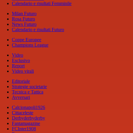
Calendario e risultati Femminile
Milan Futuro
Rosa Futuro
News Futuro
Calendario e risultati Futuro
Coppe Europee
Champions League
Video
Esclusivo
Report
Video virali
Editoriale
Strategie societarie
Tecnica e Tattica
Avversari
Calcionapoli1926
Cittaceleste
Derbyderbyderby
Fantamagazine
FCInter1908