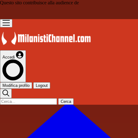
Questo sito contribuisce alla audience de
Accedi
Modifica profilo
Logout
Cerca