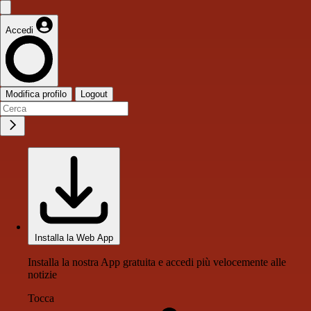
Accedi
Modifica profilo
Logout
Installa la Web App
Installa la nostra App gratuita e accedi più velocemente alle
notizie
Tocca