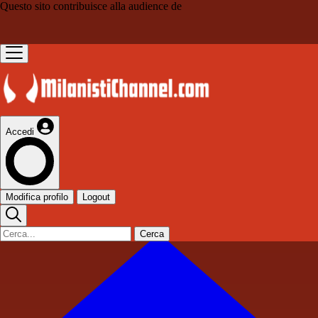
Questo sito contribuisce alla audience de
Accedi
Modifica profilo
Logout
Cerca