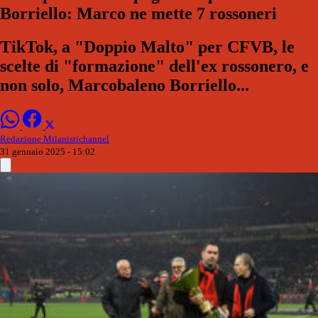
Borriello: Marco ne mette 7 rossoneri
TikTok, a "Doppio Malto" per CFVB, le
scelte di "formazione" dell'ex rossonero, e
non solo, Marcobaleno Borriello...
Redazione Milanistichannel
31 gennaio 2025 - 15:02