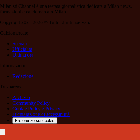
Milanisti Channel è una testata giornalistica dedicata a Milan news,
formazioni e calciomercato Milan
Copyright 2021-2026 © Tutti i diritti riservati.
Calciomercato
Scenari
Ufficialità
Ultima ora
Informazioni
Redazione
Trasparenza
Archivio
Community Policy
Cookie Policy e Privacy
Dichiarazione di accessibilità
Preferenze sui cookie