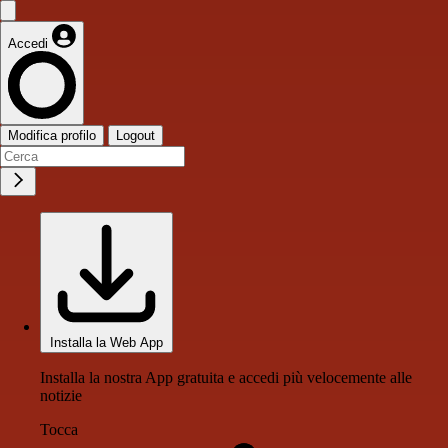
Accedi
Modifica profilo
Logout
Installa la Web App
Installa la nostra App gratuita e accedi più velocemente alle
notizie
Tocca