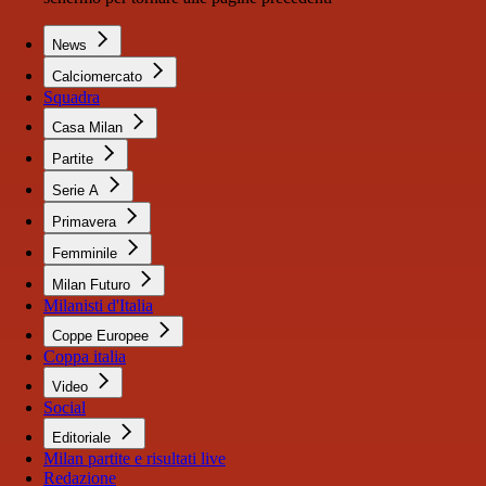
News
Calciomercato
Squadra
Casa Milan
Partite
Serie A
Primavera
Femminile
Milan Futuro
Milanisti d'Italia
Coppe Europee
Coppa italia
Video
Social
Editoriale
Milan partite e risultati live
Redazione