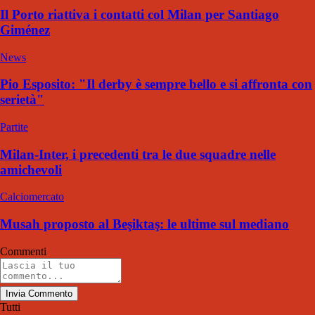
Il Porto riattiva i contatti col Milan per Santiago
Giménez
News
Pio Esposito: "Il derby è sempre bello e si affronta con
serietà"
Partite
Milan-Inter, i precedenti tra le due squadre nelle
amichevoli
Calciomercato
Musah proposto al Beşiktaş: le ultime sul mediano
Commenti
Invia Commento
Tutti