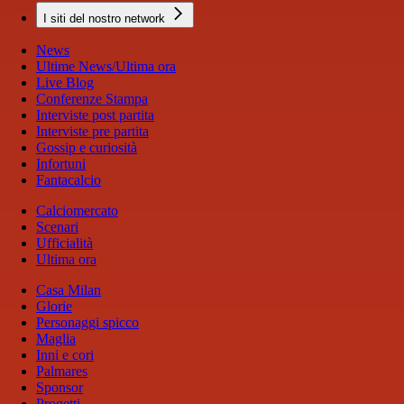
I siti del nostro network
News
Ultime News/Ultima ora
Live Blog
Conferenze Stampa
Interviste post partita
Interviste pre partita
Gossip e curiosità
Infortuni
Fantacalcio
Calciomercato
Scenari
Ufficialità
Ultima ora
Casa Milan
Glorie
Personaggi spicco
Maglia
Inni e cori
Palmares
Sponsor
Progetti