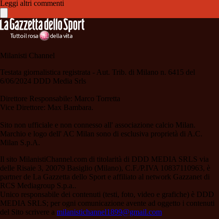
Leggi altri commenti
Milanisti Channel
Testata giornalistica registrata - Aut. Trib. di Milano n. 6415 del
6/06/2024 DDD Media Srls
Direttore Responsabile: Marco Torretta
Vice Direttore: Max Bambara.
Sito non ufficiale e non connesso all' associazione calcio Milan.
Marchio e logo dell' AC Milan sono di esclusiva proprietà di A.C.
Milan S.p.A.
Il sito MilanistiChannel.com di titolarità di DDD MEDIA SRLS via
delle Risaie 3, 20079 Basiglio (Milano), C.F./P.IVA 10837110963, è
partner de La Gazzetta dello Sport e affiliato al network Gazzanet di
RCS Mediagroup S.p.a..
Unico responsabile dei contenuti (testi, foto, video e grafiche) è DDD
MEDIA SRLS; per ogni comunicazione avente ad oggetto i contenuti
del Sito scrivere a
milanistichannel1899@gmail.com