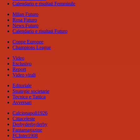
Calendario e risultati Femminile
Milan Futuro
Rosa Futuro
News Futuro
Calendario e risultati Futuro
Coppe Europee
Champions League
Video
Esclusivo
Report
Video virali
Editoriale
Strategie societarie
Tecnica e Tattica
Avversari
Calcionapoli1926
Cittaceleste
Derbyderbyderby
Fantamagazine
FCInter1908