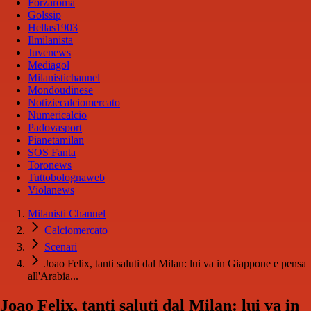
Forzaroma
Golssip
Hellas1903
Ilmilanista
Juvenews
Mediagol
Milanistichannel
Mondoudinese
Notiziecalciomercato
Numericalcio
Padovasport
Pianetamilan
SOS Fanta
Toronews
Tuttobolognaweb
Violanews
Milanisti Channel
Calciomercato
Scenari
Joao Felix, tanti saluti dal Milan: lui va in Giappone e pensa
all'Arabia...
Joao Felix, tanti saluti dal Milan: lui va in