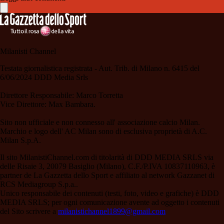
Milanisti Channel
Testata giornalistica registrata - Aut. Trib. di Milano n. 6415 del
6/06/2024 DDD Media Srls
Direttore Responsabile: Marco Torretta
Vice Direttore: Max Bambara.
Sito non ufficiale e non connesso all' associazione calcio Milan.
Marchio e logo dell' AC Milan sono di esclusiva proprietà di A.C.
Milan S.p.A.
Il sito MilanistiChannel.com di titolarità di DDD MEDIA SRLS via
delle Risaie 3, 20079 Basiglio (Milano), C.F./P.IVA 10837110963, è
partner de La Gazzetta dello Sport e affiliato al network Gazzanet di
RCS Mediagroup S.p.a..
Unico responsabile dei contenuti (testi, foto, video e grafiche) è DDD
MEDIA SRLS; per ogni comunicazione avente ad oggetto i contenuti
del Sito scrivere a
milanistichannel1899@gmail.com