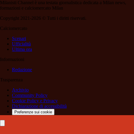
Milanisti Channel è una testata giornalistica dedicata a Milan news,
formazioni e calciomercato Milan
Copyright 2021-2026 © Tutti i diritti riservati.
Calciomercato
Scenari
Ufficialità
Ultima ora
Informazioni
Redazione
Trasparenza
Archivio
Community Policy
Cookie Policy e Privacy
Dichiarazione di accessibilità
Preferenze sui cookie