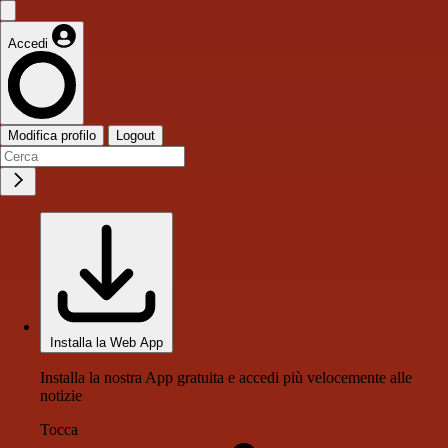
Accedi
Modifica profilo
Logout
Installa la Web App
Installa la nostra App gratuita e accedi più velocemente alle
notizie
Tocca