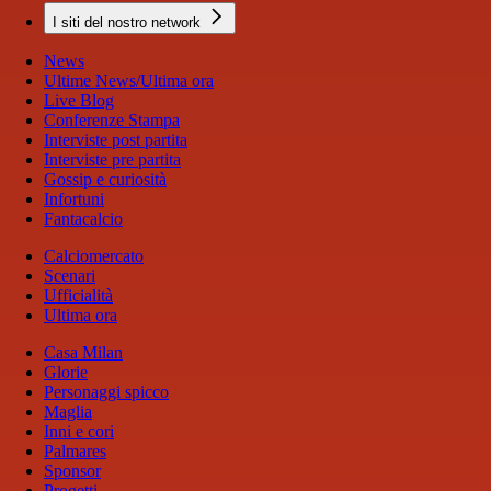
I siti del nostro network
News
Ultime News/Ultima ora
Live Blog
Conferenze Stampa
Interviste post partita
Interviste pre partita
Gossip e curiosità
Infortuni
Fantacalcio
Calciomercato
Scenari
Ufficialità
Ultima ora
Casa Milan
Glorie
Personaggi spicco
Maglia
Inni e cori
Palmares
Sponsor
Progetti