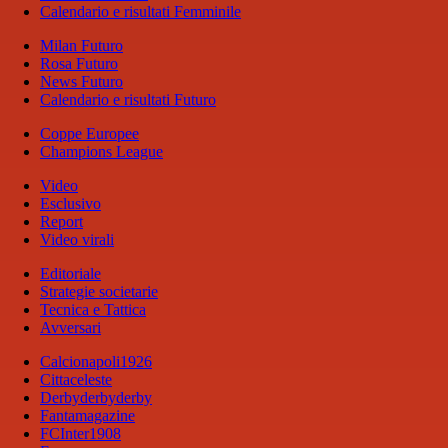
Calendario e risultati Femminile
Milan Futuro
Rosa Futuro
News Futuro
Calendario e risultati Futuro
Coppe Europee
Champions League
Video
Esclusivo
Report
Video virali
Editoriale
Strategie societarie
Tecnica e Tattica
Avversari
Calcionapoli1926
Cittaceleste
Derbyderbyderby
Fantamagazine
FCInter1908