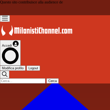
Questo sito contribuisce alla audience de
Accedi
Modifica profilo
Logout
Cerca