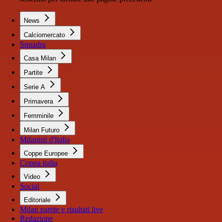
News
Calciomercato
Squadra
Casa Milan
Partite
Serie A
Primavera
Femminile
Milan Futuro
Milanisti d'Italia
Coppe Europee
Coppa italia
Video
Social
Editoriale
Milan partite e risultati live
Redazione