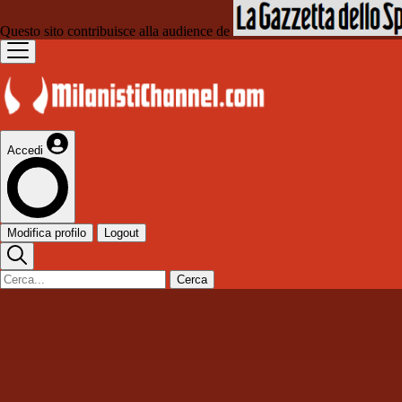
Questo sito contribuisce alla audience de
Accedi
Modifica profilo
Logout
Cerca