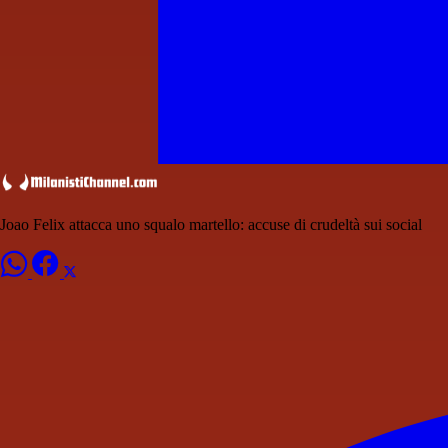
Joao Felix attacca uno squalo martello: accuse di crudeltà sui social