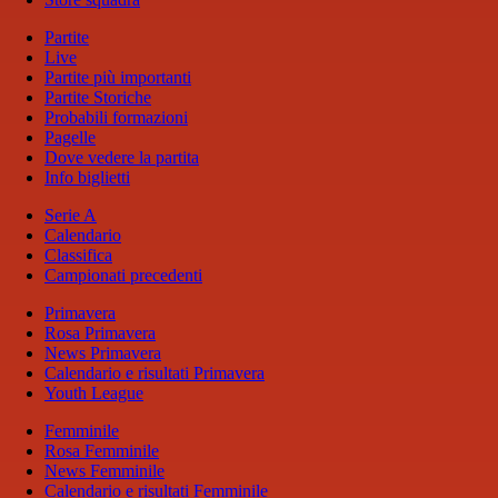
Partite
Live
Partite più importanti
Partite Storiche
Probabili formazioni
Pagelle
Dove vedere la partita
Info biglietti
Serie A
Calendario
Classifica
Campionati precedenti
Primavera
Rosa Primavera
News Primavera
Calendario e risultati Primavera
Youth League
Femminile
Rosa Femminile
News Femminile
Calendario e risultati Femminile