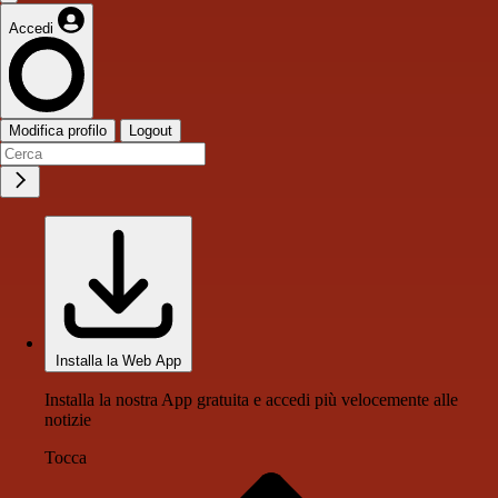
Accedi
Modifica profilo
Logout
Installa la Web App
Installa la nostra App gratuita e accedi più velocemente alle
notizie
Tocca