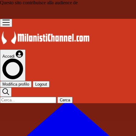
Questo sito contribuisce alla audience de
Accedi
Modifica profilo
Logout
Cerca