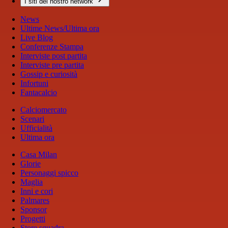
I siti del nostro network
News
Ultime News/Ultima ora
Live Blog
Conferenze Stampa
Interviste post partita
Interviste pre partita
Gossip e curiosità
Infortuni
Fantacalcio
Calciomercato
Scenari
Ufficialità
Ultima ora
Casa Milan
Glorie
Personaggi spicco
Maglia
Inni e cori
Palmares
Sponsor
Progetti
Store squadra