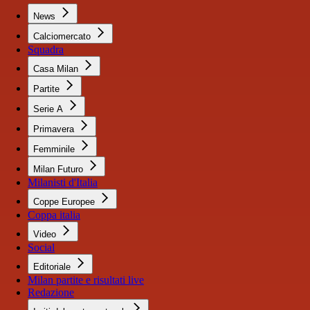
News
Calciomercato
Squadra
Casa Milan
Partite
Serie A
Primavera
Femminile
Milan Futuro
Milanisti d'Italia
Coppe Europee
Coppa italia
Video
Social
Editoriale
Milan partite e risultati live
Redazione