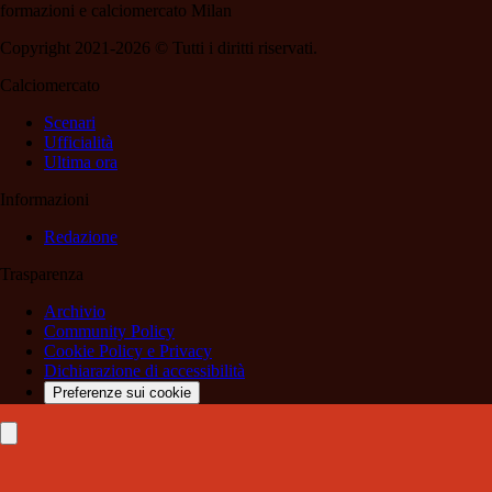
formazioni e calciomercato Milan
Copyright 2021-2026 © Tutti i diritti riservati.
Calciomercato
Scenari
Ufficialità
Ultima ora
Informazioni
Redazione
Trasparenza
Archivio
Community Policy
Cookie Policy e Privacy
Dichiarazione di accessibilità
Preferenze sui cookie