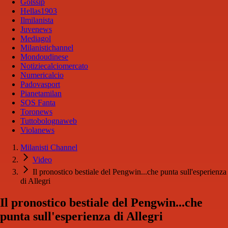
Golssip
Hellas1903
Ilmilanista
Juvenews
Mediagol
Milanistichannel
Mondoudinese
Notiziecalciomercato
Numericalcio
Padovasport
Pianetamilan
SOS Fanta
Toronews
Tuttobolognaweb
Violanews
Milanisti Channel
Video
Il pronostico bestiale del Pengwin...che punta sull'esperienza
di Allegri
Il pronostico bestiale del Pengwin...che
punta sull'esperienza di Allegri