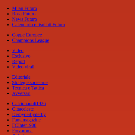
Milan Futuro
Rosa Futuro
News Futuro
Calendario e risultati Futuro
Coppe Europee
Champions League
Video
Esclusivo
Report
Video virali
Editoriale
Strategie societarie
Tecnica e Tattica
Avversari
Calcionapoli1926
Cittaceleste
Derbyderbyderby
Fantamagazine
FCInter1908
Forzaroma