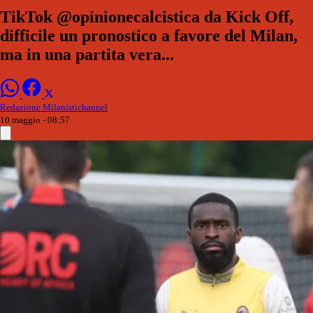
TikTok @opinionecalcistica da Kick Off,
difficile un pronostico a favore del Milan,
ma in una partita vera...
Redazione Milanistichannel
10 maggio - 08:57