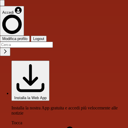
Accedi
Modifica profilo
Logout
Installa la Web App
Installa la nostra App gratuita e accedi più velocemente alle
notizie
Tocca