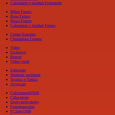
Calendario e risultati Femminile
Milan Futuro
Rosa Futuro
News Futuro
Calendario e risultati Futuro
Coppe Europee
Champions League
Video
Esclusivo
Report
Video virali
Editoriale
Strategie societarie
Tecnica e Tattica
Avversari
Calcionapoli1926
Cittaceleste
Derbyderbyderby
Fantamagazine
FCInter1908