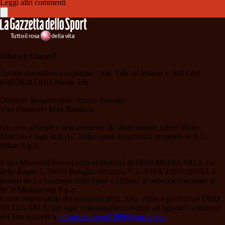
Leggi altri commenti
Milanisti Channel
Testata giornalistica registrata - Aut. Trib. di Milano n. 6415 del
6/06/2024 DDD Media Srls
Direttore Responsabile: Marco Torretta
Vice Direttore: Max Bambara.
Sito non ufficiale e non connesso all' associazione calcio Milan.
Marchio e logo dell' AC Milan sono di esclusiva proprietà di A.C.
Milan S.p.A.
Il sito MilanistiChannel.com di titolarità di DDD MEDIA SRLS via
delle Risaie 3, 20079 Basiglio (Milano), C.F./P.IVA 10837110963, è
partner de La Gazzetta dello Sport e affiliato al network Gazzanet di
RCS Mediagroup S.p.a..
Unico responsabile dei contenuti (testi, foto, video e grafiche) è DDD
MEDIA SRLS; per ogni comunicazione avente ad oggetto i contenuti
del Sito scrivere a
milanistichannel1899@gmail.com