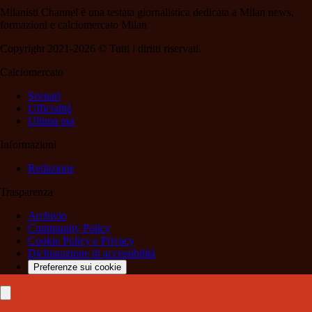
Milanisti Channel è una testata giornalistica dedicata a Milan news,
formazioni e calciomercato Milan
Copyright 2021-2026 © Tutti i diritti riservati.
Calciomercato
Scenari
Ufficialità
Ultima ora
Informazioni
Redazione
Trasparenza
Archivio
Community Policy
Cookie Policy e Privacy
Dichiarazione di accessibilità
Preferenze sui cookie