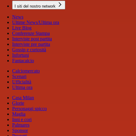
I siti del nostro network
News
Ultime News/Ultima ora
Live Blog
Conferenze Stampa
Interviste post partita
Interviste pre partita
Gossip e curiosità
Infortuni
Fantacalcio
Calciomercato
Scenari
Ufficialità
Ultima ora
Casa Milan
Glorie
Personaggi spicco
Maglia
Inni e cori
Palmares
Sponsor
Progetti