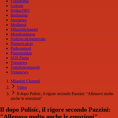
Forzaroma
Golssip
Hellas1903
Ilmilanista
Juvenews
Mediagol
Milanistichannel
Mondoudinese
Notiziecalciomercato
Numericalcio
Padovasport
Pianetamilan
SOS Fanta
Toronews
Tuttobolognaweb
Violanews
Milanisti Channel
Video
Il dopo Pulisic, il rigore secondo Pazzini: "Allenavo molto
anche le emozioni"
Il dopo Pulisic, il rigore secondo Pazzini:
"Allenavo molto anche le emozioni"