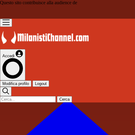
Questo sito contribuisce alla audience de
Accedi
Modifica profilo
Logout
Cerca