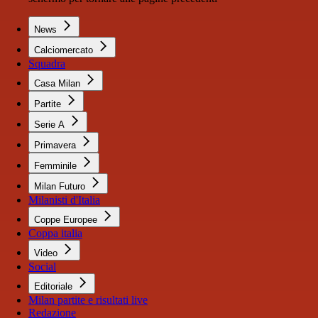
News
Calciomercato
Squadra
Casa Milan
Partite
Serie A
Primavera
Femminile
Milan Futuro
Milanisti d'Italia
Coppe Europee
Coppa italia
Video
Social
Editoriale
Milan partite e risultati live
Redazione